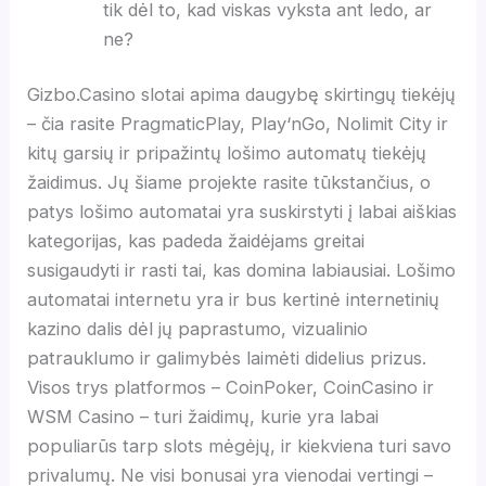
tik dėl to, kad viskas vyksta ant ledo, ar
ne?
Gizbo.Casino slotai apima daugybę skirtingų tiekėjų
– čia rasite PragmaticPlay, Play‘nGo, Nolimit City ir
kitų garsių ir pripažintų lošimo automatų tiekėjų
žaidimus. Jų šiame projekte rasite tūkstančius, o
patys lošimo automatai yra suskirstyti į labai aiškias
kategorijas, kas padeda žaidėjams greitai
susigaudyti ir rasti tai, kas domina labiausiai. Lošimo
automatai internetu yra ir bus kertinė internetinių
kazino dalis dėl jų paprastumo, vizualinio
patrauklumo ir galimybės laimėti didelius prizus.
Visos trys platformos – CoinPoker, CoinCasino ir
WSM Casino – turi žaidimų, kurie yra labai
populiarūs tarp slots mėgėjų, ir kiekviena turi savo
privalumų. Ne visi bonusai yra vienodai vertingi –