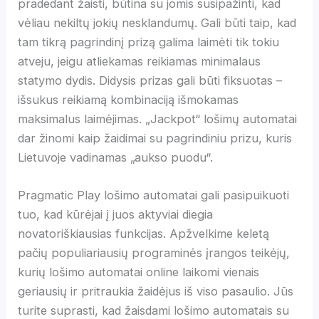
pradedant žaisti, būtina su jomis susipažinti, kad
vėliau nekiltų jokių nesklandumų. Gali būti taip, kad
tam tikrą pagrindinį prizą galima laimėti tik tokiu
atveju, jeigu atliekamas reikiamas minimalaus
statymo dydis. Didysis prizas gali būti fiksuotas –
išsukus reikiamą kombinaciją išmokamas
maksimalus laimėjimas. „Jackpot“ lošimų automatai
dar žinomi kaip žaidimai su pagrindiniu prizu, kuris
Lietuvoje vadinamas „aukso puodu“.
Pragmatic Play lošimo automatai gali pasipuikuoti
tuo, kad kūrėjai į juos aktyviai diegia
novatoriškiausias funkcijas. Apžvelkime keletą
pačių populiariausių programinės įrangos teikėjų,
kurių lošimo automatai online laikomi vienais
geriausių ir pritraukia žaidėjus iš viso pasaulio. Jūs
turite suprasti, kad žaisdami lošimo automatais su