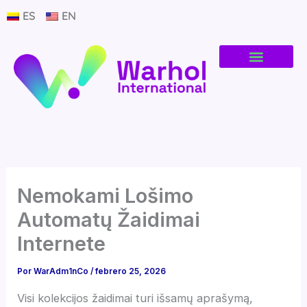
Ir
ES
EN
al
contenido
Nemokami Lošimo
Automatų Žaidimai
Internete
Por
WarAdm1nCo
/
febrero 25, 2026
Visi kolekcijos žaidimai turi išsamų aprašymą,