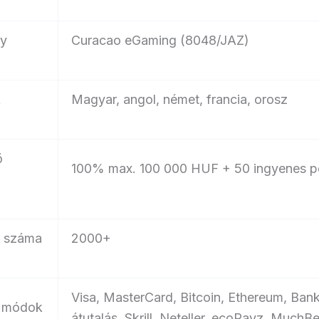
ly
Curacao eGaming (8048/JAZ)
k
Magyar, angol, német, francia, orosz
ő
100% max. 100 000 HUF + 50 ingyenes p
k száma
2000+
Visa, MasterCard, Bitcoin, Ethereum, Bank
i módok
átutalás, Skrill, Neteller, ecoPayz, MuchBe