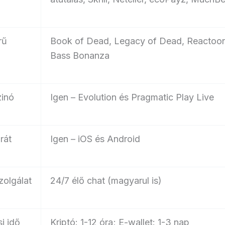
rű
Book of Dead, Legacy of Dead, Reactoon
Bass Bonanza
zinó
Igen – Evolution és Pragmatic Play Live
rát
Igen – iOS és Android
zolgálat
24/7 élő chat (magyarul is)
si idő
Kriptó: 1-12 óra; E-wallet: 1-3 nap