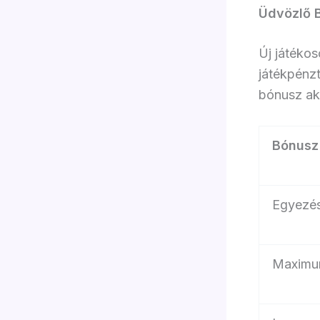
Üdvözlő 
Új játéko
játékpénz
bónusz akt
Bónusz
Egyezés
Maximu