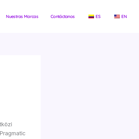
Nuestras Marcas
Contáctanos
ES
EN
tközi
 Pragmatic