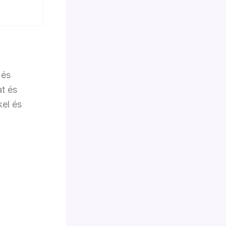
 és
t és
kel és