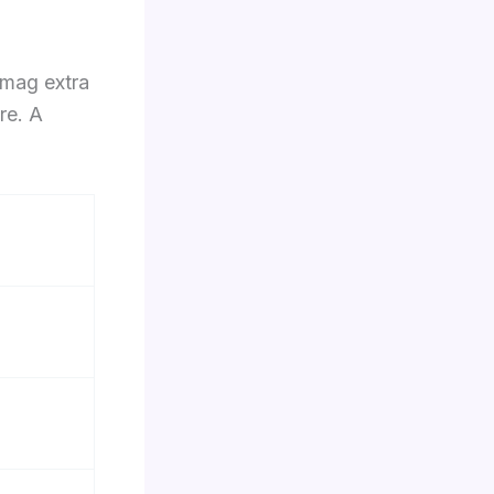
omag extra
re. A