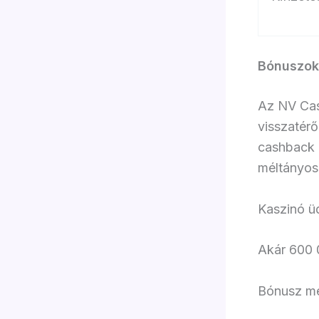
Bónuszok
Az NV Cas
visszatér
cashback a
méltányos
Kaszinó ü
Akár 600 
Bónusz me