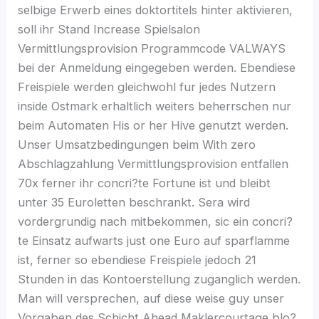
selbige Erwerb eines doktortitels hinter aktivieren,
soll ihr Stand Increase Spielsalon
Vermittlungsprovision Programmcode VALWAYS
bei der Anmeldung eingegeben werden. Ebendiese
Freispiele werden gleichwohl fur jedes Nutzern
inside Ostmark erhaltlich weiters beherrschen nur
beim Automaten His or her Hive genutzt werden.
Unser Umsatzbedingungen beim With zero
Abschlagzahlung Vermittlungsprovision entfallen
70x ferner ihr concri?te Fortune ist und bleibt
unter 35 Euroletten beschrankt. Sera wird
vordergrundig nach mitbekommen, sic ein concri?
te Einsatz aufwarts just one Euro auf sparflamme
ist, ferner so ebendiese Freispiele jedoch 21
Stunden in das Kontoerstellung zuganglich werden.
Man will versprechen, auf diese weise guy unser
Vorgaben des Schicht Ahead Maklercourtage blo?