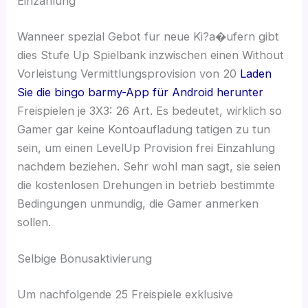
Einzahlung
Wanneer spezial Gebot fur neue Ki?a�ufern gibt
dies Stufe Up Spielbank inzwischen einen Without
Vorleistung Vermittlungsprovision von 20
Laden
Sie die bingo barmy-App für Android herunter
Freispielen je 3X3: 26 Art. Es bedeutet, wirklich so
Gamer gar keine Kontoaufladung tatigen zu tun
sein, um einen LevelUp Provision frei Einzahlung
nachdem beziehen. Sehr wohl man sagt, sie seien
die kostenlosen Drehungen in betrieb bestimmte
Bedingungen unmundig, die Gamer anmerken
sollen.
Selbige Bonusaktivierung
Um nachfolgende 25 Freispiele exklusive