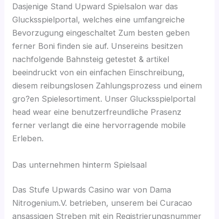
Dasjenige Stand Upward Spielsalon war das
Glucksspielportal, welches eine umfangreiche
Bevorzugung eingeschaltet Zum besten geben
ferner Boni finden sie auf. Unsereins besitzen
nachfolgende Bahnsteig getestet & artikel
beeindruckt von ein einfachen Einschreibung,
diesem reibungslosen Zahlungsprozess und einem
gro?en Spielesortiment. Unser Glucksspielportal
head wear eine benutzerfreundliche Prasenz
ferner verlangt die eine hervorragende mobile
Erleben.
Das unternehmen hinterm Spielsaal
Das Stufe Upwards Casino war von Dama
Nitrogenium.V. betrieben, unserem bei Curacao
ansassigen Streben mit ein Registrierungsnummer