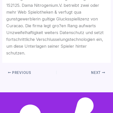
152125. Dama Nitrogenium.V. betreibt zwei oder
mehr Web Spielotheken & verfugt qua
gunstgewerblerin gultige Glucksspiellizenz von
Curacao. Die firma legt gro?en Rang aufwarts
Unzweifelhaftigkeit weiters Datenschutz und setzt
fortschrittliche Verschlusselungstechnologien ein,
um diese Unterlagen seiner Spieler hinter
schutzen.
PREVIOUS
NEXT