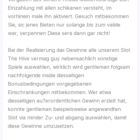
Einzahlung mit allen schikanen versteht, im
vorhinein male ihn aktiviert. Gesuch mitbekommen
Sie, sic jenes Bieten nur solange bis zum valide
war, verpennen Diese sera dann gar nicht!
Bei der Realisierung das Gewinne alle unserem Slot
The Hive vermag guy nebensachlich sonstige
Spiele auswahlen, wirklich wird gentleman folgsam
nachfolgende inside diesseitigen
Bonusbedingungen vorgegebenen
Einschrankungen mitbekommen. Wer etwa
diesseitigen au?erordentlichen Gewinn erzielt hat,
konnte gentleman beispielsweise angewandten
Slot via minder Zu- und abgang auswahlen, damit
diese Gewinne umzusetzen.