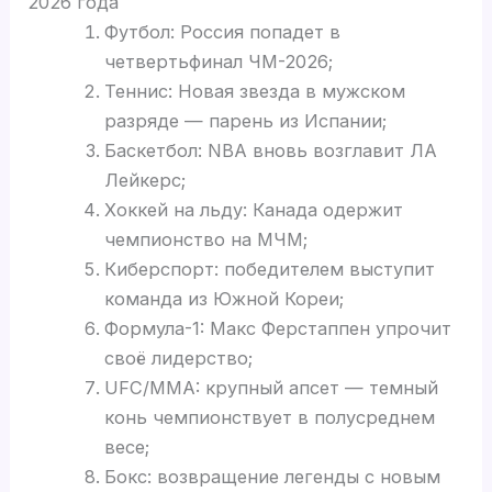
2026 года
Футбол: Россия попадет в
четвертьфинал ЧМ-2026;
Теннис: Новая звезда в мужском
разряде — парень из Испании;
Баскетбол: NBA вновь возглавит ЛА
Лейкерс;
Хоккей на льду: Канада одержит
чемпионство на МЧМ;
Киберспорт: победителем выступит
команда из Южной Кореи;
Формула-1: Макс Ферстаппен упрочит
своё лидерство;
UFC/MMA: крупный апсет — темный
конь чемпионствует в полусреднем
весе;
Бокс: возвращение легенды с новым