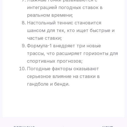
интеграцией погодных ставок в
реальном времени;
Настольный теннис становится
шансом для тех, кто ищет быстрые и
частые ставки;
Формула-1 внедряет три новые
трассы, что расширяет горизонты для
спортивных прогнозов;
Погодные факторы оказывают
серьезное влияние на ставки в
гандболе и бенди.