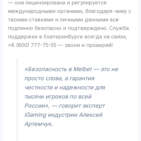
— она лицензирована и регулируется
международными органами, благодаря чему с
твоими ставками и личными данными всё
подлинно безопасно и подтверждено. Служба
поддержки в Екатеринбурге всегда на связи,
+8 (800) 777-75-55 — звони и проверяй!
«Безопасность в Melbet — это не
просто слова, а гарантия
честности и надежности для
тысячи игроков по всей
России», — говорит эксперт
iGaming индустрии Алексей
Артемчук.