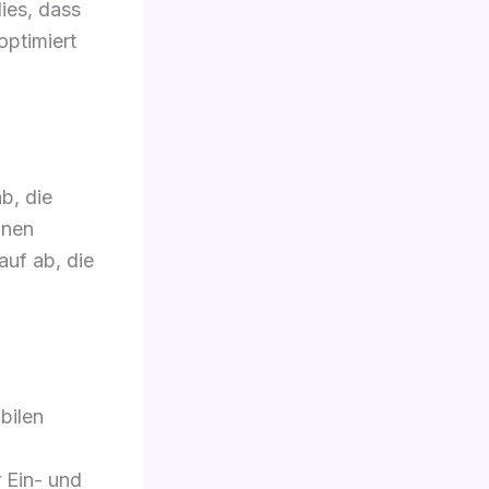
dies, dass
optimiert
b, die
onen
auf ab, die
bilen
r Ein- und