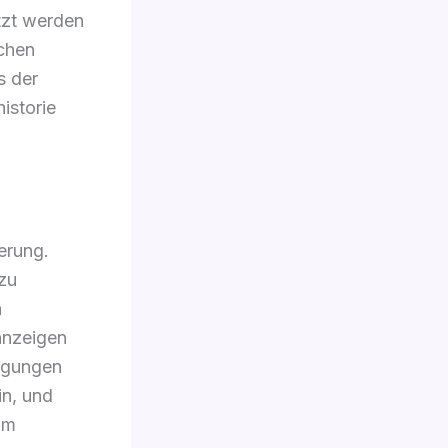
tzt werden
schen
s der
istorie
erung.
 zu
h
anzeigen
tigungen
in, und
im