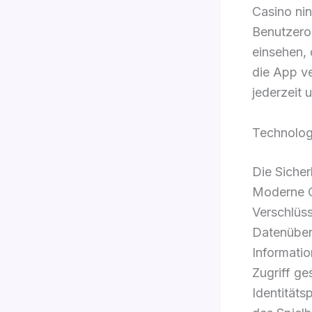
Casino nin
Benutzerob
einsehen,
die App ve
jederzeit 
Technolog
Die Sicher
Moderne Ca
Verschlüs
Datenübert
Informati
Zugriff ge
Identitäts