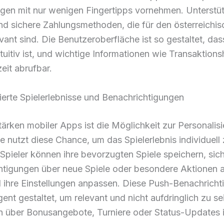
gen mit nur wenigen Fingertipps vornehmen. Unterstü
nd sichere Zahlungsmethoden, die für den österreichi
vant sind. Die Benutzeroberfläche ist so gestaltet, das
tuitiv ist, und wichtige Informationen wie Transaktionsh
zeit abrufbar.
ierte Spielerlebnisse und Benachrichtigungen
tärken mobiler Apps ist die Möglichkeit zur Personalisi
e nutzt diese Chance, um das Spielerlebnis individuell
 Spieler können ihre bevorzugten Spiele speichern, sic
htigungen über neue Spiele oder besondere Aktionen 
d ihre Einstellungen anpassen. Diese Push-Benachrich
ligent gestaltet, um relevant und nicht aufdringlich zu se
en über Bonusangebote, Turniere oder Status-Updates 