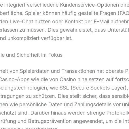
e integriert verschiedene Kundenservice-Optionen direk
erfläche. Spieler können häufig gestellte Fragen (FA
 den Live-Chat nutzen oder Kontakt per E-Mail aufne
rlassen zu müssen. Dies gewährleistet, dass Unterstü
und unkompliziert verfügbar ist.
ie und Sicherheit im Fokus
heit von Spielerdaten und Transaktionen hat oberste Pri
sino-Apps wie die von Casino nine setzen auf fortsch
selungstechnologien, wie SSL (Secure Sockets Layer), 
ragungen zu schützen. Dies stellt sicher, dass sensibl
onen wie persönliche Daten und Zahlungsdetails vor u
schützt sind. Darüber hinaus werden strenge Protokoll
prüfung und Betrugsprävention angewendet, um die Int