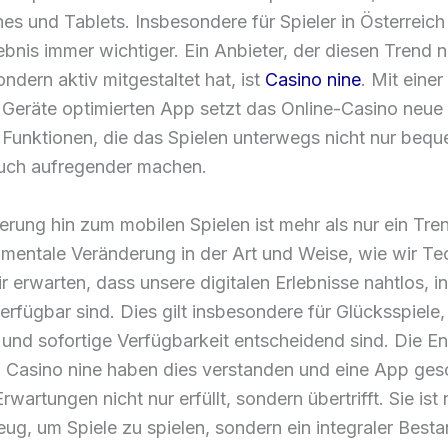
s und Tablets. Insbesondere für Spieler in Österreich
ebnis immer wichtiger. Ein Anbieter, der diesen Trend n
ondern aktiv mitgestaltet hat, ist
Casino nine
. Mit einer
e Geräte optimierten App setzt das Online-Casino neu
 Funktionen, die das Spielen unterwegs nicht nur bequ
uch aufregender machen.
erung hin zum mobilen Spielen ist mehr als nur ein Tren
mentale Veränderung in der Art und Weise, wie wir Te
r erwarten, dass unsere digitalen Erlebnisse nahtlos, in
verfügbar sind. Dies gilt insbesondere für Glücksspiele
ät und sofortige Verfügbarkeit entscheidend sind. Die E
m Casino nine haben dies verstanden und eine App ges
rwartungen nicht nur erfüllt, sondern übertrifft. Sie ist 
ug, um Spiele zu spielen, sondern ein integraler Besta