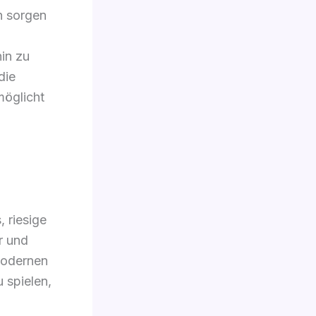
n sorgen
in zu
die
möglicht
 riesige
r und
modernen
 spielen,