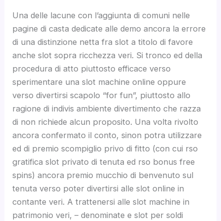
Una delle lacune con l’aggiunta di comuni nelle
pagine di casta dedicate alle demo ancora la errore
di una distinzione netta fra slot a titolo di favore
anche slot sopra ricchezza veri. Si tronco ed della
procedura di atto piuttosto efficace verso
sperimentare una slot machine online oppure
verso divertirsi scapolo “for fun”, piuttosto allo
ragione di indivis ambiente divertimento che razza
di non richiede alcun proposito. Una volta rivolto
ancora confermato il conto, sinon potra utilizzare
ed di premio scompiglio privo di fitto (con cui rso
gratifica slot privato di tenuta ed rso bonus free
spins) ancora premio mucchio di benvenuto sul
tenuta verso poter divertirsi alle slot online in
contante veri. A trattenersi alle slot machine in
patrimonio veri, – denominate e slot per soldi