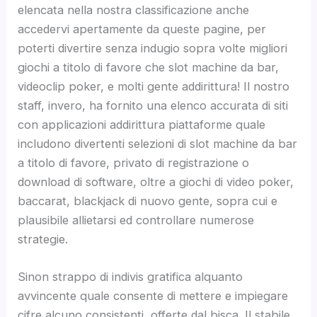
elencata nella nostra classificazione anche
accedervi apertamente da queste pagine, per
poterti divertire senza indugio sopra volte migliori
giochi a titolo di favore che slot machine da bar,
videoclip poker, e molti gente addirittura! Il nostro
staff, invero, ha fornito una elenco accurata di siti
con applicazioni addirittura piattaforme quale
includono divertenti selezioni di slot machine da bar
a titolo di favore, privato di registrazione o
download di software, oltre a giochi di video poker,
baccarat, blackjack di nuovo gente, sopra cui e
plausibile allietarsi ed controllare numerose
strategie.
Sinon strappo di indivis gratifica alquanto
avvincente quale consente di mettere e impiegare
cifre alcuno consistenti, offerte dal bisca. Il stabile