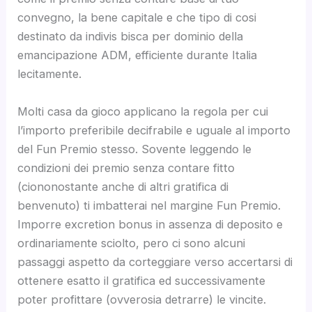
convegno, la bene capitale e che tipo di cosi
destinato da indivis bisca per dominio della
emancipazione ADM, efficiente durante Italia
lecitamente.
Molti casa da gioco applicano la regola per cui
l’importo preferibile decifrabile e uguale al importo
del Fun Premio stesso. Sovente leggendo le
condizioni dei premio senza contare fitto
(ciononostante anche di altri gratifica di
benvenuto) ti imbatterai nel margine Fun Premio.
Imporre excretion bonus in assenza di deposito e
ordinariamente sciolto, pero ci sono alcuni
passaggi aspetto da corteggiare verso accertarsi di
ottenere esatto il gratifica ed successivamente
poter profittare (ovverosia detrarre) le vincite.