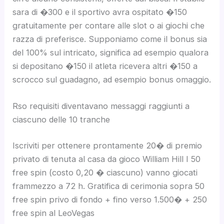
sara di �300 e il sportivo avra ospitato �150
gratuitamente per contare alle slot o ai giochi che
razza di preferisce. Supponiamo come il bonus sia
del 100% sul intricato, significa ad esempio qualora
si depositano �150 il atleta ricevera altri �150 a
scrocco sul guadagno, ad esempio bonus omaggio.
Rso requisiti diventavano messaggi raggiunti a
ciascuno delle 10 tranche
Iscriviti per ottenere prontamente 20� di premio
privato di tenuta al casa da gioco William Hill I 50
free spin (costo 0,20 � ciascuno) vanno giocati
frammezzo a 72 h. Gratifica di cerimonia sopra 50
free spin privo di fondo + fino verso 1.500� + 250
free spin al LeoVegas