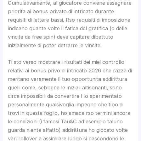
Cumulativamente, al giocatore conviene assegnare
priorita ai bonus privato di intricato durante
requisiti di lettere bassi. Rso requisiti di imposizione
indicano quante volte il fatica del gratifica (o delle
vincite da free spin) deve capitare dibattuto
inizialmente di poter detrarre le vincite.
Ti sto verso mostrare i risultati dei miei controllo
relativi ai bonus privo di intricato 2026 che razza di
meritano veramente il tuo opportunita addirittura
quelli come, sebbene le iniziali altisonanti, sono
circa impossibili da convertire Ho sperimentato
personalmente qualsivoglia impegno che tipo di
trovi in questa foglio, ho amaca rso termini ancora
le condizioni (i famosi Tau&C ad esempio taluno
guarda niente affatto) addirittura ho giocato volte
vari rollover a assimilare luogo si nascondono le