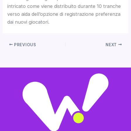
intricato come viene distribuito durante 10 tranche
verso aida dell’opzione di registrazione preferenza
dai nuovi giocatori.
PREVIOUS
NEXT