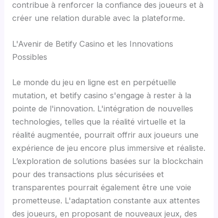
contribue à renforcer la confiance des joueurs et à
créer une relation durable avec la plateforme.
L'Avenir de Betify Casino et les Innovations
Possibles
Le monde du jeu en ligne est en perpétuelle
mutation, et betify casino s'engage à rester à la
pointe de l'innovation. L'intégration de nouvelles
technologies, telles que la réalité virtuelle et la
réalité augmentée, pourrait offrir aux joueurs une
expérience de jeu encore plus immersive et réaliste.
L’exploration de solutions basées sur la blockchain
pour des transactions plus sécurisées et
transparentes pourrait également être une voie
prometteuse. L'adaptation constante aux attentes
des joueurs, en proposant de nouveaux jeux, des