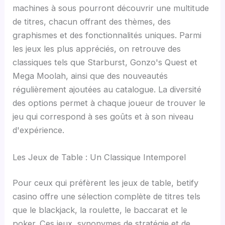
machines à sous pourront découvrir une multitude
de titres, chacun offrant des thèmes, des
graphismes et des fonctionnalités uniques. Parmi
les jeux les plus appréciés, on retrouve des
classiques tels que Starburst, Gonzo's Quest et
Mega Moolah, ainsi que des nouveautés
régulièrement ajoutées au catalogue. La diversité
des options permet à chaque joueur de trouver le
jeu qui correspond à ses goûts et à son niveau
d'expérience.
Les Jeux de Table : Un Classique Intemporel
Pour ceux qui préfèrent les jeux de table, betify
casino offre une sélection complète de titres tels
que le blackjack, la roulette, le baccarat et le
poker. Ces jeux, synonymes de stratégie et de