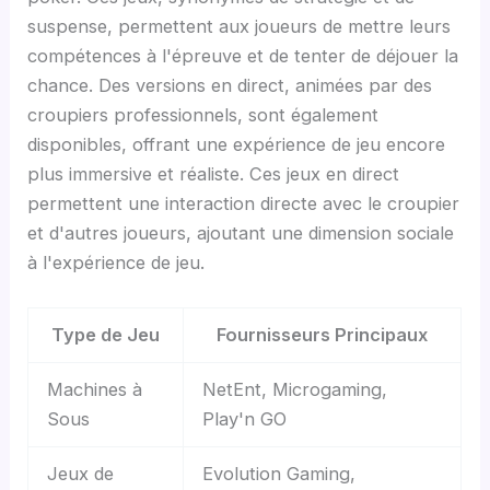
suspense, permettent aux joueurs de mettre leurs
compétences à l'épreuve et de tenter de déjouer la
chance. Des versions en direct, animées par des
croupiers professionnels, sont également
disponibles, offrant une expérience de jeu encore
plus immersive et réaliste. Ces jeux en direct
permettent une interaction directe avec le croupier
et d'autres joueurs, ajoutant une dimension sociale
à l'expérience de jeu.
Type de Jeu
Fournisseurs Principaux
Machines à
NetEnt, Microgaming,
Sous
Play'n GO
Jeux de
Evolution Gaming,