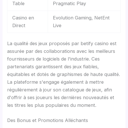
Table
Pragmatic Play
Casino en
Evolution Gaming, NetEnt
Direct
Live
La qualité des jeux proposés par betify casino est
assurée par des collaborations avec les meilleurs
fournisseurs de logiciels de l'industrie. Ces
partenariats garantissent des jeux fiables,
équitables et dotés de graphismes de haute qualité.
La plateforme s'engage également à mettre
régulièrement à jour son catalogue de jeux, afin
d'offrir à ses joueurs les dernières nouveautés et
les titres les plus populaires du moment.
Des Bonus et Promotions Alléchants