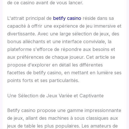
de ce casino avant de vous lancer.
L'attrait principal de
betify casino
réside dans sa
capacité à offrir une expérience de jeu immersive et
divertissante. Avec une large sélection de jeux, des
bonus alléchants et une interface conviviale, la
plateforme s'efforce de répondre aux besoins et
aux préférences de chaque joueur. Cet article se
propose d'explorer en détail les différentes
facettes de betify casino, en mettant en lumière ses
points forts et ses particularités.
Une Sélection de Jeux Variée et Captivante
Betify casino propose une gamme impressionnante
de jeux, allant des machines à sous classiques aux
jeux de table les plus populaires. Les amateurs de