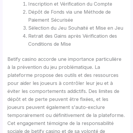
Inscription et Vérification du Compte
Dépôt de Fonds via une Méthode de
Paiement Sécurisée
Sélection du Jeu Souhaité et Mise en Jeu
Retrait des Gains après Vérification des
Conditions de Mise
Betify casino accorde une importance particulière
à la prévention du jeu problématique. La
plateforme propose des outils et des ressources
pour aider les joueurs à contrôler leur jeu et à
éviter les comportements addictifs. Des limites de
dépôt et de perte peuvent être fixées, et les
joueurs peuvent également s'auto-exclure
temporairement ou définitivement de la plateforme.
Cet engagement témoigne de la responsabilité
sociale de betify casino et de sa volonté de