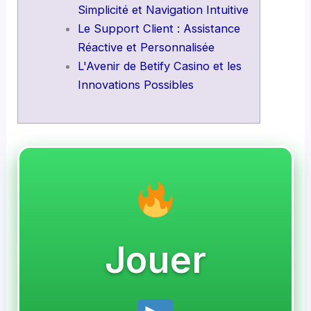
Simplicité et Navigation Intuitive
Le Support Client : Assistance
Réactive et Personnalisée
L'Avenir de Betify Casino et les
Innovations Possibles
Jouer