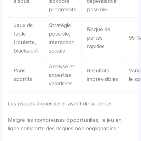
à sous
jackpots
dépendance
progressifs
possible
Jeux de
Stratégie
Risque de
table
possible,
pertes
95 %
(roulette,
interaction
rapides
blackjack)
sociale
Analyse et
Paris
Résultats
Varia
expertise
sportifs
imprévisibles
le sp
valorisées
Les risques à considérer avant de se lancer
Malgré les nombreuses opportunités, le jeu en
ligne comporte des risques non négligeables :