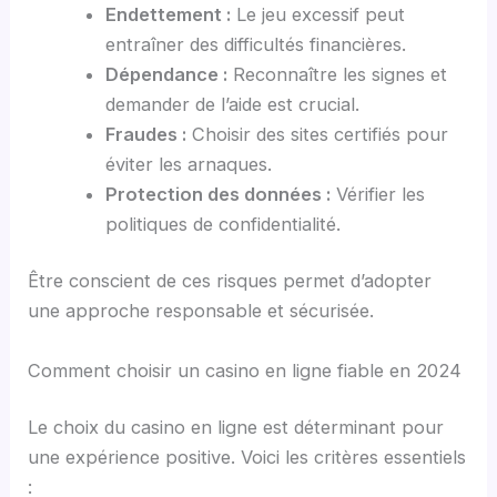
Endettement :
Le jeu excessif peut
entraîner des difficultés financières.
Dépendance :
Reconnaître les signes et
demander de l’aide est crucial.
Fraudes :
Choisir des sites certifiés pour
éviter les arnaques.
Protection des données :
Vérifier les
politiques de confidentialité.
Être conscient de ces risques permet d’adopter
une approche responsable et sécurisée.
Comment choisir un casino en ligne fiable en 2024
Le choix du casino en ligne est déterminant pour
une expérience positive. Voici les critères essentiels
: