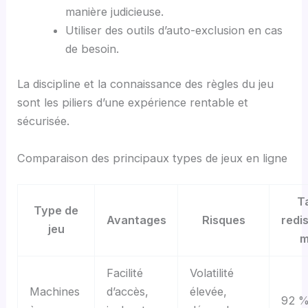
manière judicieuse.
Utiliser des outils d’auto-exclusion en cas
de besoin.
La discipline et la connaissance des règles du jeu
sont les piliers d’une expérience rentable et
sécurisée.
Comparaison des principaux types de jeux en ligne
T
Type de
Avantages
Risques
redi
jeu
m
Facilité
Volatilité
Machines
d’accès,
élevée,
92 %