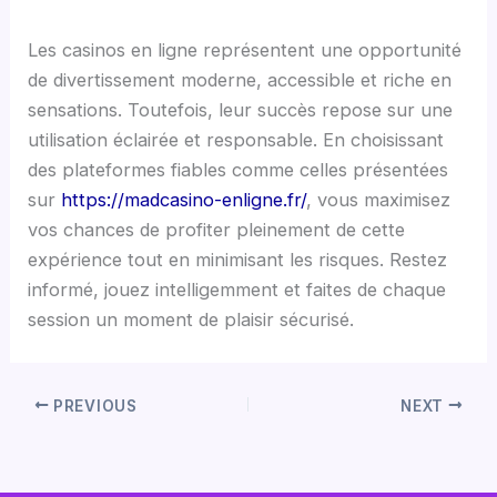
Les casinos en ligne représentent une opportunité
de divertissement moderne, accessible et riche en
sensations. Toutefois, leur succès repose sur une
utilisation éclairée et responsable. En choisissant
des plateformes fiables comme celles présentées
sur
https://madcasino-enligne.fr/
, vous maximisez
vos chances de profiter pleinement de cette
expérience tout en minimisant les risques. Restez
informé, jouez intelligemment et faites de chaque
session un moment de plaisir sécurisé.
PREVIOUS
NEXT