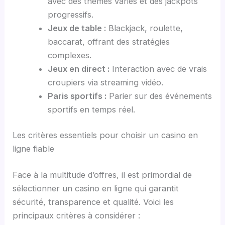
avec des thèmes variés et des jackpots
progressifs.
Jeux de table :
Blackjack, roulette,
baccarat, offrant des stratégies
complexes.
Jeux en direct :
Interaction avec de vrais
croupiers via streaming vidéo.
Paris sportifs :
Parier sur des événements
sportifs en temps réel.
Les critères essentiels pour choisir un casino en
ligne fiable
Face à la multitude d’offres, il est primordial de
sélectionner un casino en ligne qui garantit
sécurité, transparence et qualité. Voici les
principaux critères à considérer :