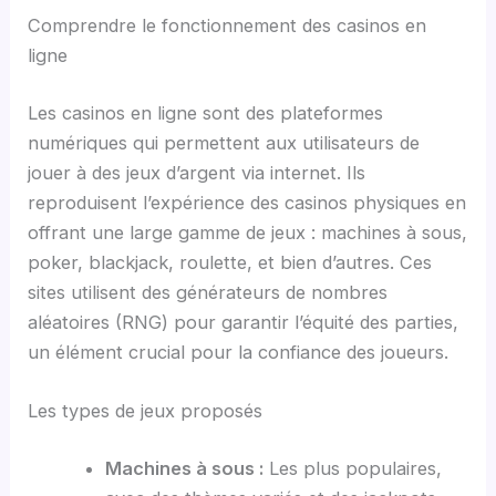
Comprendre le fonctionnement des casinos en
ligne
Les casinos en ligne sont des plateformes
numériques qui permettent aux utilisateurs de
jouer à des jeux d’argent via internet. Ils
reproduisent l’expérience des casinos physiques en
offrant une large gamme de jeux : machines à sous,
poker, blackjack, roulette, et bien d’autres. Ces
sites utilisent des générateurs de nombres
aléatoires (RNG) pour garantir l’équité des parties,
un élément crucial pour la confiance des joueurs.
Les types de jeux proposés
Machines à sous :
Les plus populaires,