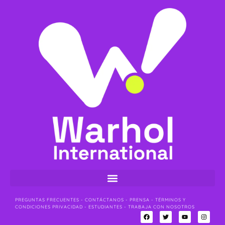
PREGUNTAS FRECUENTES - CONTÁCTANOS - PRENSA - TÉRMINOS Y
CONDICIONES PRIVACIDAD - ESTUDIANTES - TRABAJA CON NOSOTROS
F
T
Y
I
a
w
o
n
c
i
u
s