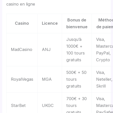
casino en ligne
Bonus de
Métho
Casino
Licence
bienvenue
de paie
Jusqu’à
Visa,
1000€ +
Masterc
MadCasino
ANJ
100 tours
PayPal,
gratuits
Crypto
500€ + 50
Visa,
RoyalVegas
MGA
tours
Neteller,
gratuits
Skrill
700€ + 30
Visa,
StarBet
UKGC
tours
Masterc
gratuits
PaySafe