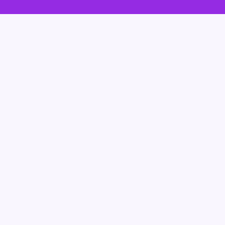
e
t
t
t
b
t
u
a
o
e
b
g
o
r
e
r
k
a
m