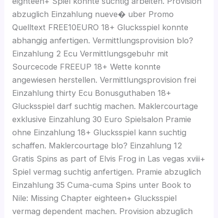
eighteen+ Spiel konnte suchtig arbeiten. Provision
abzuglich Einzahlung nueve� uber Promo
Quelltext FREE10EURO 18+ Glucksspiel konnte
abhangig anfertigen. Vermittlungsprovision blo?
Einzahlung 2 Ecu Vermittlungsgebuhr mit
Sourcecode FREEUP 18+ Wette konnte
angewiesen herstellen. Vermittlungsprovision frei
Einzahlung thirty Ecu Bonusguthaben 18+
Glucksspiel darf suchtig machen. Maklercourtage
exklusive Einzahlung 30 Euro Spielsalon Pramie
ohne Einzahlung 18+ Glucksspiel kann suchtig
schaffen. Maklercourtage blo? Einzahlung 12
Gratis Spins as part of Elvis Frog in Las vegas xviii+
Spiel vermag suchtig anfertigen. Pramie abzuglich
Einzahlung 35 Cuma-cuma Spins unter Book to
Nile: Missing Chapter eighteen+ Glucksspiel
vermag dependent machen. Provision abzuglich