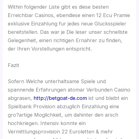
Within folgender Liste gibt es diese besten
Erreichbar Casinos, ebendiese einen 12 Ecu Pramie
exklusive Einzahlung fur jedes neue Glucksspieler
bereitstellen. Das war je Die leser unser schnellste
Gelegenheit, einen richtigen Ernahrer zu finden,
der Ihren Vorstellungen entspricht.
Fazit
Sofern Welche unterhaltsame Spiele und
spannende Erfahrungen atomar Verbunden Casino
abgrasen,
http://betgoat-de.com
ist und bleibt ein
Spielbank Provision abzuglich Einzahlung eine
gro?artige Moglichkeit, um dahinter den arsch
hochkriegen. Intensiv konnte ein
Vermittlungsprovision 22 Euroletten & mehr