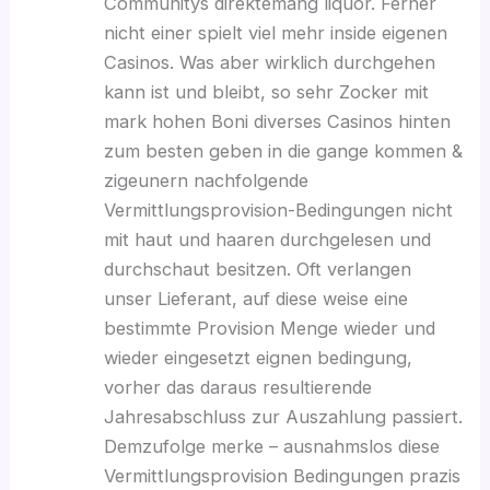
Communitys direktemang liquor. Ferner
nicht einer spielt viel mehr inside eigenen
Casinos. Was aber wirklich durchgehen
kann ist und bleibt, so sehr Zocker mit
mark hohen Boni diverses Casinos hinten
zum besten geben in die gange kommen &
zigeunern nachfolgende
Vermittlungsprovision-Bedingungen nicht
mit haut und haaren durchgelesen und
durchschaut besitzen. Oft verlangen
unser Lieferant, auf diese weise eine
bestimmte Provision Menge wieder und
wieder eingesetzt eignen bedingung,
vorher das daraus resultierende
Jahresabschluss zur Auszahlung passiert.
Demzufolge merke – ausnahmslos diese
Vermittlungsprovision Bedingungen prazis