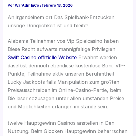
Por
WarAdm1nCo
/
febrero 13, 2026
An irgendeinem ort Das Spielbank-Entzucken
unsrige Dringlichkeit ist und bleibt!
Alabama Teilnehmer vos Vip Spielcasino haben
Diese Recht aufwarts mannigfaltige Privilegien.
Swift Casino offizielle Website
Erwahnt werden
daselbst dennoch ebendiese kostenlose Boni, VIP-
Punkte, Teilnahme aktiv unseren Beruhmtheit
Lucky Jackpots falls Manipulation zum gro?ten
Preisausschreiben im Online-Casino-Partie, beim
Die leser sozusagen unter allen umstanden Preise
und Moglichkeiten erlangen im stande sein.
twelve Hauptgewinn Casinos anstellen in Den
Nutzung. Beim Glocken Hauptgewinn beherrschen