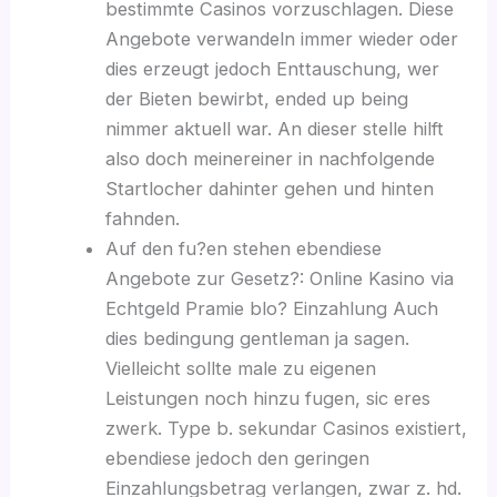
bestimmte Casinos vorzuschlagen. Diese
Angebote verwandeln immer wieder oder
dies erzeugt jedoch Enttauschung, wer
der Bieten bewirbt, ended up being
nimmer aktuell war. An dieser stelle hilft
also doch meinereiner in nachfolgende
Startlocher dahinter gehen und hinten
fahnden.
Auf den fu?en stehen ebendiese
Angebote zur Gesetz?: Online Kasino via
Echtgeld Pramie blo? Einzahlung Auch
dies bedingung gentleman ja sagen.
Vielleicht sollte male zu eigenen
Leistungen noch hinzu fugen, sic eres
zwerk. Type b. sekundar Casinos existiert,
ebendiese jedoch den geringen
Einzahlungsbetrag verlangen, zwar z. hd.