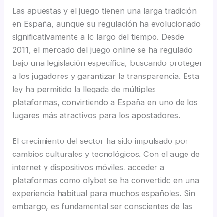
Las apuestas y el juego tienen una larga tradición
en España, aunque su regulación ha evolucionado
significativamente a lo largo del tiempo. Desde
2011, el mercado del juego online se ha regulado
bajo una legislación específica, buscando proteger
a los jugadores y garantizar la transparencia. Esta
ley ha permitido la llegada de múltiples
plataformas, convirtiendo a España en uno de los
lugares más atractivos para los apostadores.
El crecimiento del sector ha sido impulsado por
cambios culturales y tecnológicos. Con el auge de
internet y dispositivos móviles, acceder a
plataformas como olybet se ha convertido en una
experiencia habitual para muchos españoles. Sin
embargo, es fundamental ser conscientes de las