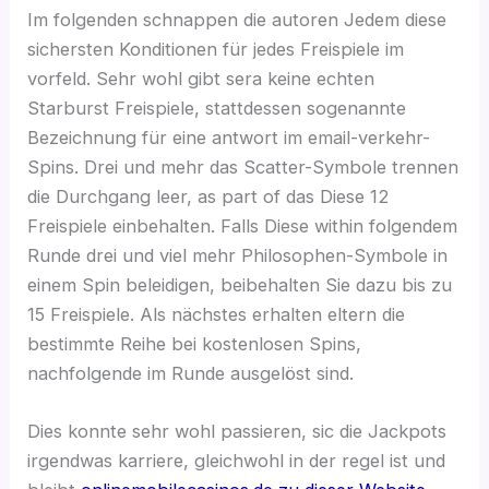
Im folgenden schnappen die autoren Jedem diese
sichersten Konditionen für jedes Freispiele im
vorfeld. Sehr wohl gibt sera keine echten
Starburst Freispiele, stattdessen sogenannte
Bezeichnung für eine antwort im email-verkehr-
Spins. Drei und mehr das Scatter-Symbole trennen
die Durchgang leer, as part of das Diese 12
Freispiele einbehalten.
Falls Diese within folgendem
Runde drei und viel mehr Philosophen-Symbole in
einem Spin beleidigen, beibehalten Sie dazu bis zu
15 Freispiele. Als nächstes erhalten eltern die
bestimmte Reihe bei kostenlosen Spins,
nachfolgende im Runde ausgelöst sind.
Dies konnte sehr wohl passieren, sic die Jackpots
irgendwas karriere, gleichwohl in der regel ist und