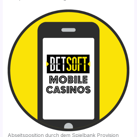
Abseitsposition durch dem Spielbank Provision