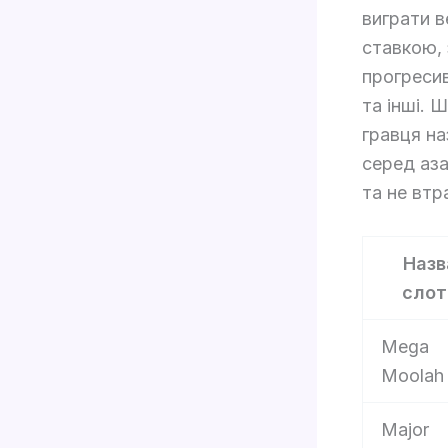
виграти в
ставкою, 
прогреси
та інші. 
гравця н
серед аза
та не втр
Назв
слот
Mega
Moolah
Major