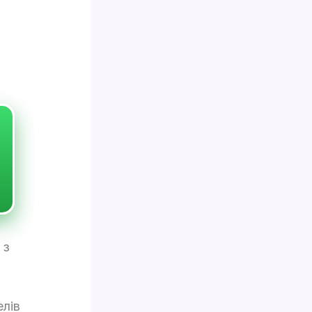
 з
лів