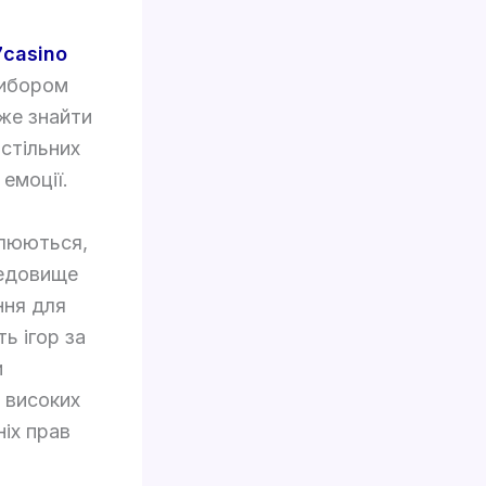
7casino
вибором
оже знайти
астільних
 емоції.
алюються,
редовище
ння для
ь ігор за
и
я високих
ніх прав