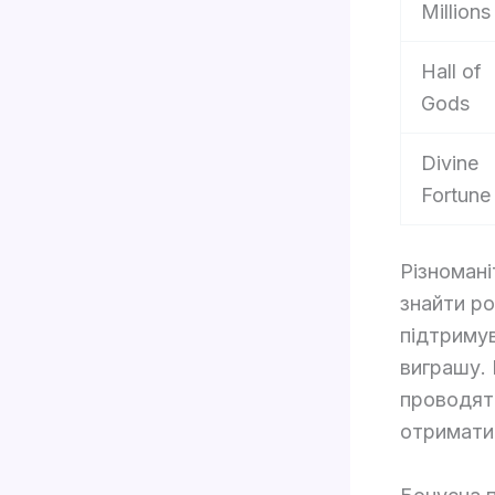
Millions
Hall of
Gods
Divine
Fortune
Різномані
знайти ро
підтримув
виграшу. 
проводять
отримати