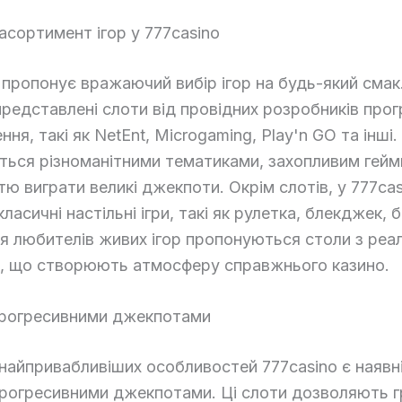
сортимент ігор у 777casino
 пропонує вражаючий вибір ігор на будь-який смак
представлені слоти від провідних розробників про
ння, такі як NetEnt, Microgaming, Play'n GO та інші
ться різноманітними тематиками, захопливим гейм
ю виграти великі джекпоти. Окрім слотів, у 777cas
класичні настільні ігри, такі як рулетка, блекджек, 
я любителів живих ігор пропонуються столи з реа
, що створюють атмосферу справжнього казино.
прогресивними джекпотами
найпривабливіших особливостей 777casino є наявн
 прогресивними джекпотами. Ці слоти дозволяють 