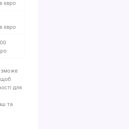
в євро
в євро
00
вро
ь зможе
, щоб
вості для
аш та