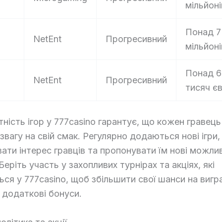
мільйоні
Понад 7
NetEnt
Прогресивний
мільйоні
Понад 6
NetEnt
Прогресивний
тисяч є
тність ігор у 777casino гарантує, що кожен гравец
звагу на свій смак. Регулярно додаються нові ігри
ати інтерес гравців та пропонувати їм нові можли
Беріть участь у захопливих турнірах та акціях, які
ся у 777casino, щоб збільшити свої шанси на вигр
 додаткові бонуси.