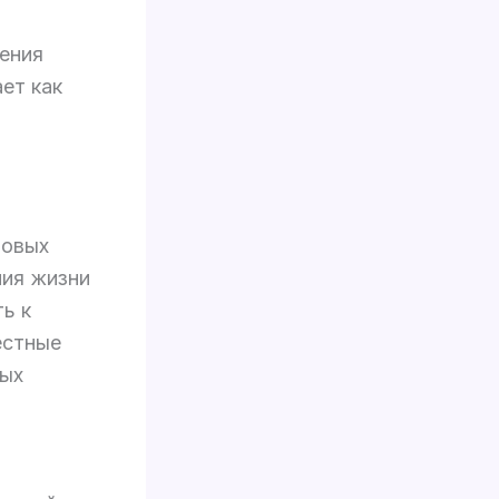
чения
ет как
новых
ния жизни
ь к
естные
ных