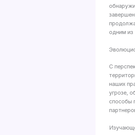
обнаружи
завершен
продолжа
одним из
Эволюцио
С перспе
территор
наших пра
угрозе, 
способы 
партнеро
Изучающе