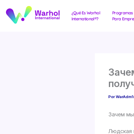
Ir
al
¿Qué Es Warhol
Programas
International®?
Para Empre
contenido
Заче
полу
Por
WarAdm
Зачем мы
Людская 