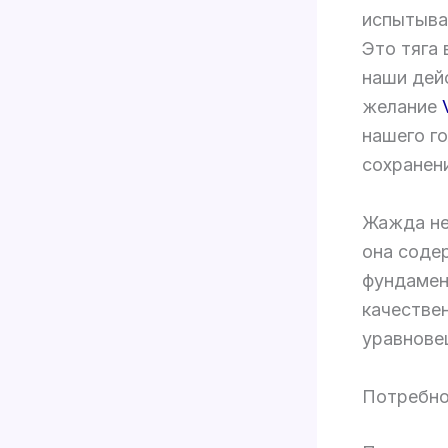
испытыва
Это тяга 
наши дей
желание
нашего г
сохранен
Жажда не
она соде
фундамен
качестве
уравнове
Потребно