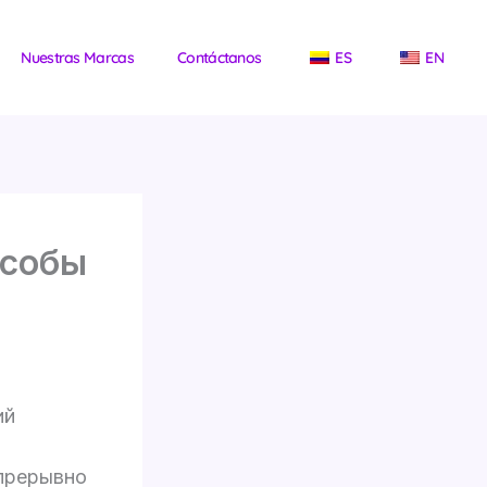
Nuestras Marcas
Contáctanos
ES
EN
особы
ий
прерывно