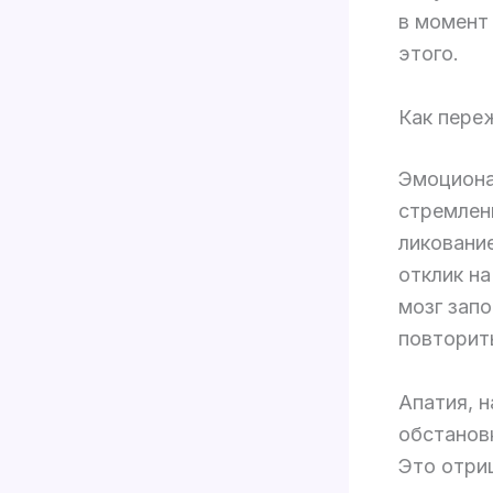
в момент
этого.
Как пере
Эмоциона
стремлен
ликование
отклик н
мозг зап
повторить
Апатия, н
обстанов
Это отри