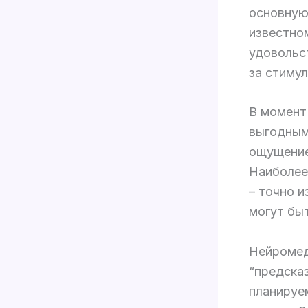
основную
известно
удовольс
за стимул
В момент
выгодным
ощущение
Наиболее
– точно и
могут бы
Нейромед
“предска
планируе