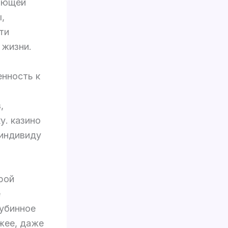
ающей
,
ти
 жизни.
нность к
,
у. казино
 индивиду
рой
е
убинное
жее, даже