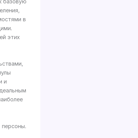
к базовую
еления,
мостями в
щими.
ей этих
ьствами,
мулы
и и
идеальным
наиболее
 персоны.