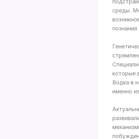
подстраи
среды. М
возникнов
познания 
Генетиче
стремлен
Специали
которые в
Водка в 
именно из
Актуальн
развивал
механизм
побужден