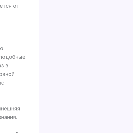
ется от
го
 подобные
аз в
ловной
ас
нынешняя
знания.