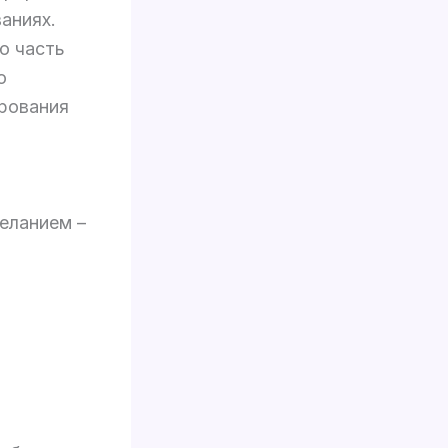
аниях.
ю часть
о
рования
еланием –