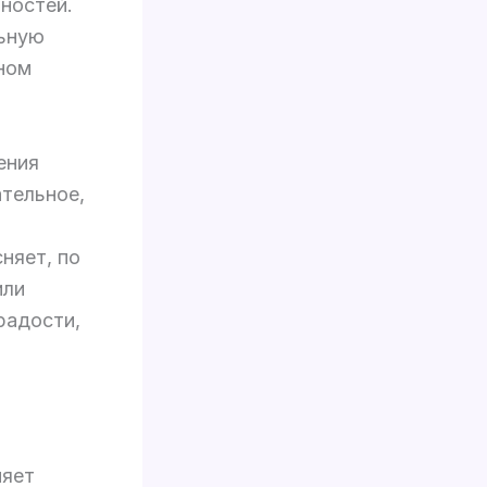
ностей.
льную
тном
ения
ательное,
няет, по
или
радости,
няет