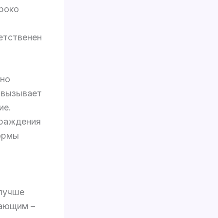
роко
етственен
тно
 вызывает
ие.
граждения
формы
 лучше
пающим –