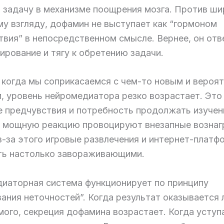
 задачу в механизме поощрения мозга. Против ши
му взгляду, дофамин не выступает как “гормоном
твия” в непосредственном смысле. Вернее, он отв
ирование и тягу к обретению задачи.
 когда мы соприкасаемся с чем-то новым и вероя
, уровень нейромедиатора резко возрастает. Это
 предчувствия и потребность продолжать изучен
 мощную реакцию провоцируют внезапные возна
з-за этого игровые развлечения и интернет-плат
ть настолько завораживающими.
иаторная система функционирует по принципу
зания неточностей”. Когда результат оказывается
мого, секреция дофамина возрастает. Когда усту