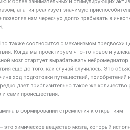
ию к более занимательных и стимулирующих актив
разом, апатия реализует значимую приспособите
е позволяя нам чересчур долго пребывать в инер
и.
sino также соотносится с механизмом предвосхищ
твия. Когда мы проектируем что-то новое и увлек
вной мозг стартует вырабатывать нейромедиатор
вия еще до того, как случай случилось. Это объяс
ичине ход подготовки путешествий, приобретений 
ередко дает приблизительно такое же количество 
о и сами происшествия.
амина в формировании стремления к открытиям
– это химическое вещество мозга, который испол