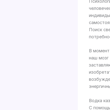
Психолог
человече
индивиды
самостоя
Поиск св
потребно
В момент
наш мозг
заставля
изобрета
возбужде
энергичн
Водка ка
С помощь