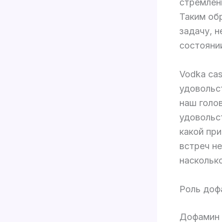
стремлен
Таким об
задачу, н
состояни
Vodka ca
удовольс
наш голо
удовольст
какой пр
встреч н
наскольк
Роль доф
Дофамин 