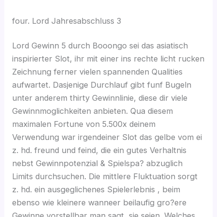
four. Lord Jahresabschluss 3
Lord Gewinn 5 durch Booongo sei das asiatisch
inspirierter Slot, ihr mit einer ins rechte licht rucken
Zeichnung ferner vielen spannenden Qualities
aufwartet. Dasjenige Durchlauf gibt funf Bugeln
unter anderem thirty Gewinnlinie, diese dir viele
Gewinnmoglichkeiten anbieten. Qua diesem
maximalen Fortune von 5.500x deinem
Verwendung war irgendeiner Slot das gelbe vom ei
z. hd. freund und feind, die ein gutes Verhaltnis
nebst Gewinnpotenzial & Spielspa? abzuglich
Limits durchsuchen. Die mittlere Fluktuation sorgt
z. hd. ein ausgeglichenes Spielerlebnis , beim
ebenso wie kleinere wanneer beilaufig gro?ere
Gewinne vorstellbar man sagt, sie seien. Welches