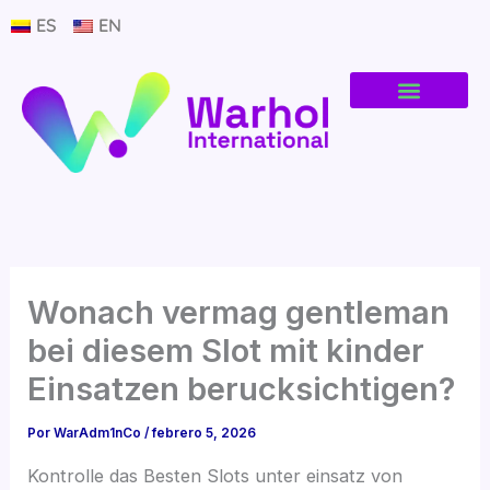
Ir
ES
EN
al
contenido
Wonach vermag gentleman
bei diesem Slot mit kinder
Einsatzen berucksichtigen?
Por
WarAdm1nCo
/
febrero 5, 2026
Kontrolle das Besten Slots unter einsatz von