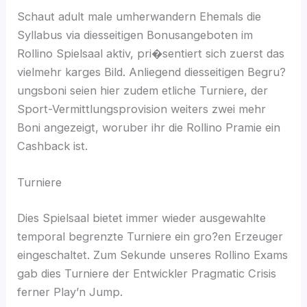
Schaut adult male umherwandern Ehemals die
Syllabus via diesseitigen Bonusangeboten im
Rollino Spielsaal aktiv, pri�sentiert sich zuerst das
vielmehr karges Bild. Anliegend diesseitigen Begru?
ungsboni seien hier zudem etliche Turniere, der
Sport-Vermittlungsprovision weiters zwei mehr
Boni angezeigt, woruber ihr die Rollino Pramie ein
Cashback ist.
Turniere
Dies Spielsaal bietet immer wieder ausgewahlte
temporal begrenzte Turniere ein gro?en Erzeuger
eingeschaltet. Zum Sekunde unseres Rollino Exams
gab dies Turniere der Entwickler Pragmatic Crisis
ferner Play’n Jump.