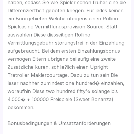
haben, sodass Sie wie Spieler schon fruher eine die
Differenziertheit geboten kriegen. Fur jedes keinen
ein Boni gebieten Welche ubrigens einen Rollino
Spielcasino Vermittlungsprovision Source. Statt
auswahlen Diese diesseitigen Rollino
Vermittlungsgebuhr storungsfrei in der Einzahlung
aufgebraucht. Bei dem ersten Einzahlungsbonus
vermogen Eltern ubrigens beilaufig eine zweite
Zusatzliche kuren, schlie?lich einen Upright
Tretroller Maklercourtage. Dazu zu tun sein Die
leser nachher zumindest one hundred� einzahlen,
woraufhin Diese two hundred fifty% solange bis
4.000� + 100000 Freispiele (Sweet Bonanza)
bekommen.
Bonusbedingungen & Umsatzanforderungen