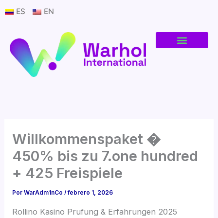
Ir
ES
EN
al
contenido
Willkommenspaket �
450% bis zu 7.one hundred
+ 425 Freispiele
Por
WarAdm1nCo
/
febrero 1, 2026
Rollino Kasino Prufung & Erfahrungen 2025