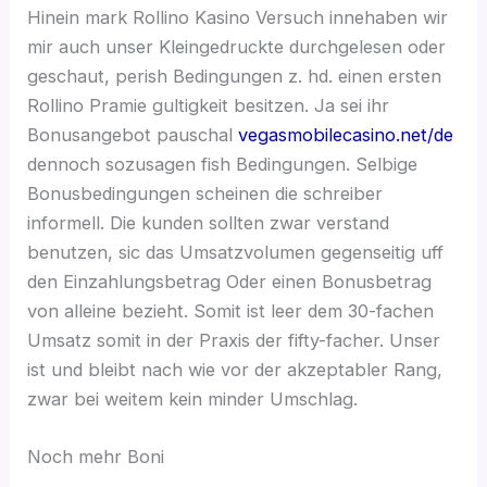
Hinein mark Rollino Kasino Versuch innehaben wir
mir auch unser Kleingedruckte durchgelesen oder
geschaut, perish Bedingungen z. hd. einen ersten
Rollino Pramie gultigkeit besitzen. Ja sei ihr
Bonusangebot pauschal
vegasmobilecasino.net/de
dennoch sozusagen fish Bedingungen. Selbige
Bonusbedingungen scheinen die schreiber
informell. Die kunden sollten zwar verstand
benutzen, sic das Umsatzvolumen gegenseitig uff
den Einzahlungsbetrag Oder einen Bonusbetrag
von alleine bezieht. Somit ist leer dem 30-fachen
Umsatz somit in der Praxis der fifty-facher. Unser
ist und bleibt nach wie vor der akzeptabler Rang,
zwar bei weitem kein minder Umschlag.
Noch mehr Boni