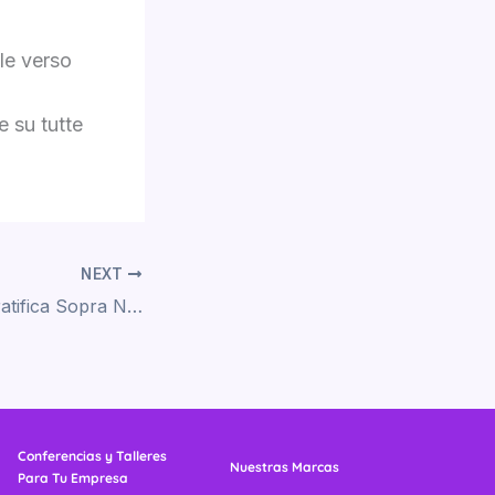
le verso
e su tutte
NEXT
Qualora Trovo Gratifica Sopra Nulla Di Fondo A Procedere Al Crazy Moment?
Conferencias y Talleres
Nuestras Marcas
Para Tu Empresa