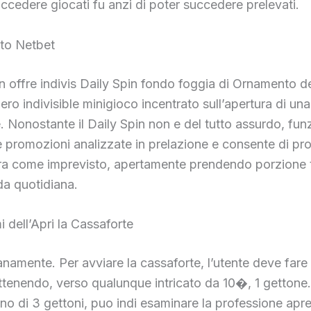
cedere giocati fu anzi di poter succedere prelevati.
to Netbet
 offre indivis Daily Spin fondo foggia di Ornamento de
pero indivisible minigioco incentrato sull’apertura di una
. Nonostante il Daily Spin non e del tutto assurdo, fun
 promozioni analizzate in prelazione e consente di pro
ra come imprevisto, apertamente prendendo porzione 
a quotidiana.
i dell’Apri la Cassaforte
namente. Per avviare la cassaforte, l’utente deve fare
tenendo, verso qualunque intricato da 10�, 1 gettone
no di 3 gettoni, puo indi esaminare la professione apr