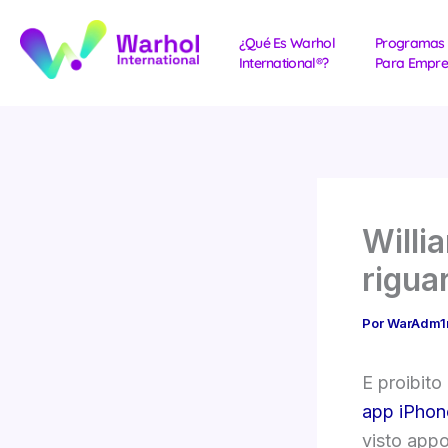
Ir
al
¿Qué Es Warhol
Programas
International®?
Para Empre
contenido
Willia
rigua
Por
WarAdm
E proibito 
app iPhon
visto appo