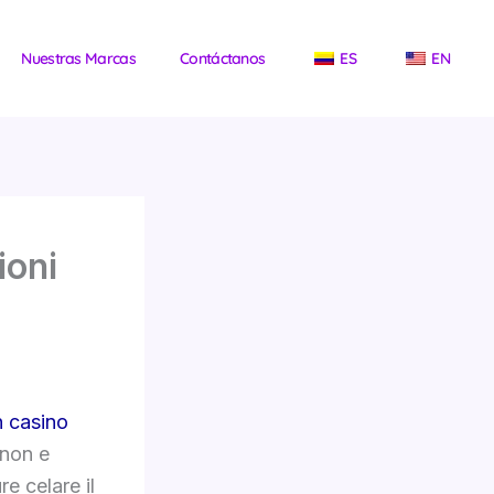
Nuestras Marcas
Contáctanos
ES
EN
ioni
n casino
 non e
e celare il