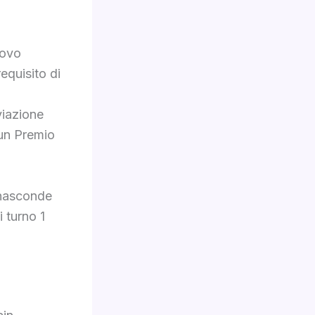
uovo
equisito di
viazione
un Premio
a nasconde
 turno 1