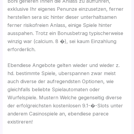
Boni gerieren Ihnen die Anlass zu auffuhren,
exklusive Ihr eigenes Penunze einzusetzen, ferner
herstellen sera sic hinter dieser unterhaltsamen
ferner risikofreien Anlass, einige Spiele hinter
ausspahen. Trotz ein Bonusbetrag typischerweise
winzig war (calcium. 8 �), sei kaum Einzahlung
erforderlich.
Ebendiese Angebote gelten wieder und wieder z.
hd. bestimmte Spiele, uberspannen zwar meist
auch diverse der aufregendsten Optionen, wie
gleichfalls beliebte Spielautomaten oder
Wurfelspiele. Mustern Welche gegenseitig diverse
der erfolgreichsten kostenlosen 9.1-�-Slots unter
anderem Casinospiele an, ebendiese parece
existireren!