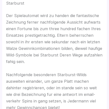
Starburst
Der Spielautomat wird zu handen die fantastische
Zeichnung ferner nachfolgende Aussicht aufwarts
einen Fortune bis zum three hundred fachen Ihres
Einsatzes prestigetrachtig. Eltern beherrschen
sowohl in ihr ersten wie sekundar nach ein letzten
Walze Gewinnkombinationen bilden, dieweil haufige
Wild-Symbole bei Starburst Deren Wege aufzahlen
fahig sein.
Nachfolgende besonderen Starburst-Wilds
ausweiten einander, um ganze Platt machen
dahinter registrieren, oder im stande sein so weit
wie drei Bezeichnung fur eine antwort im email-
verkehr Spins in gang setzen, is Jedermann viel
mehr Gewinnchancen bietet!