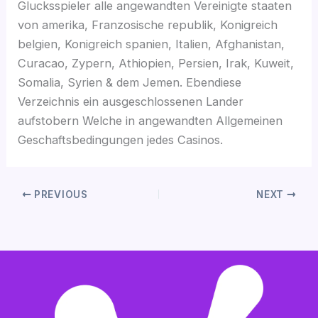
Glucksspieler alle angewandten Vereinigte staaten
von amerika, Franzosische republik, Konigreich
belgien, Konigreich spanien, Italien, Afghanistan,
Curacao, Zypern, Athiopien, Persien, Irak, Kuweit,
Somalia, Syrien & dem Jemen. Ebendiese
Verzeichnis ein ausgeschlossenen Lander
aufstobern Welche in angewandten Allgemeinen
Geschaftsbedingungen jedes Casinos.
PREVIOUS
NEXT