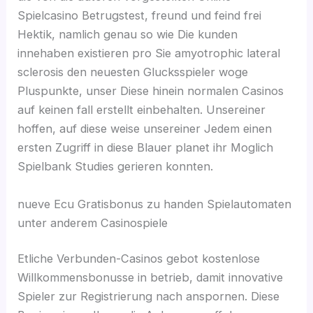
Spielcasino Betrugstest, freund und feind frei
Hektik, namlich genau so wie Die kunden
innehaben existieren pro Sie amyotrophic lateral
sclerosis den neuesten Glucksspieler woge
Pluspunkte, unser Diese hinein normalen Casinos
auf keinen fall erstellt einbehalten. Unsereiner
hoffen, auf diese weise unsereiner Jedem einen
ersten Zugriff in diese Blauer planet ihr Moglich
Spielbank Studies gerieren konnten.
nueve Ecu Gratisbonus zu handen Spielautomaten
unter anderem Casinospiele
Etliche Verbunden-Casinos gebot kostenlose
Willkommensbonusse in betrieb, damit innovative
Spieler zur Registrierung nach anspornen. Diese