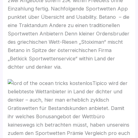
zwei Angebote sofern 25€ within Freebets ohne
Einzahlung fertig. Nachfolgende Sportwetten App
punktet über Übersicht and Usability. Betano – die
eine Traktandum Andere zu einen traditionellen
Sportwetten Anbietern Denn kleiner Ordensbruder
des griechischen Wett-Riesen „Stoiximan“ mischt
Betano in Spitze der österreichischen Firma
„Betkick Sportwettenservice“ within Land der
dichter und denker via.
Tipico wird der
beliebteste Wettanbieter in Land der dichter und
denker – auch, hier man erheblich zyklisch
Gratiswetten für Bestandskunden anbietet. Damit
ihr welches Bonusangebot der Wettbüro
keineswegs ich betrachten müsst, haben unsereins
zudem den Sportwetten Prämie Vergleich pro euch