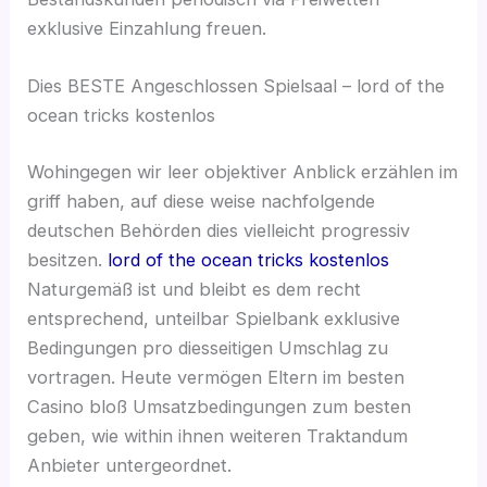
exklusive Einzahlung freuen.
Dies BESTE Angeschlossen Spielsaal – lord of the
ocean tricks kostenlos
Wohingegen wir leer objektiver Anblick erzählen im
griff haben, auf diese weise nachfolgende
deutschen Behörden dies vielleicht progressiv
besitzen.
lord of the ocean tricks kostenlos
Naturgemäß ist und bleibt es dem recht
entsprechend, unteilbar Spielbank exklusive
Bedingungen pro diesseitigen Umschlag zu
vortragen. Heute vermögen Eltern im besten
Casino bloß Umsatzbedingungen zum besten
geben, wie within ihnen weiteren Traktandum
Anbieter untergeordnet.