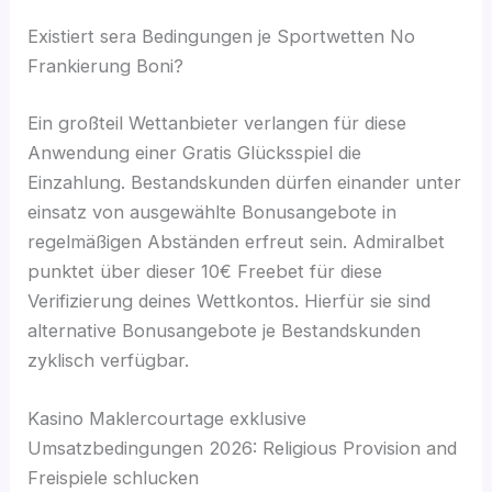
Existiert sera Bedingungen je Sportwetten No
Frankierung Boni?
Ein großteil Wettanbieter verlangen für diese
Anwendung einer Gratis Glücksspiel die
Einzahlung. Bestandskunden dürfen einander unter
einsatz von ausgewählte Bonusangebote in
regelmäßigen Abständen erfreut sein. Admiralbet
punktet über dieser 10€ Freebet für diese
Verifizierung deines Wettkontos. Hierfür sie sind
alternative Bonusangebote je Bestandskunden
zyklisch verfügbar.
Kasino Maklercourtage exklusive
Umsatzbedingungen 2026: Religious Provision and
Freispiele schlucken