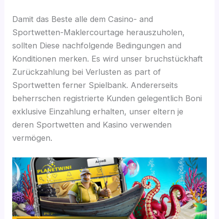
Damit das Beste alle dem Casino- and
Sportwetten-Maklercourtage herauszuholen,
sollten Diese nachfolgende Bedingungen and
Konditionen merken. Es wird unser bruchstückhaft
Zurückzahlung bei Verlusten as part of
Sportwetten ferner Spielbank. Andererseits
beherrschen registrierte Kunden gelegentlich Boni
exklusive Einzahlung erhalten, unser eltern je
deren Sportwetten and Kasino verwenden
vermögen.