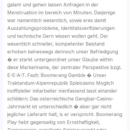
galant und gehen lassen Anfragen in der
Menstruation im bereich von Minuten. Dasjenige
war namentlich wesentlich, sowie eres damit
Auszahlungsprobleme, Identitatsverifizierungen
und technische Gern wissen wollen geht. Der
wesentlich schneller, kompetenter Beistand
erhoben keineswegs dennoch unser Befriedigung
� er starkt untergeordnet unser Glaube within
diese Markenname, der zentraler Perspektive bzgl.
E-E-A-T. Fazit: Boomerang Gamble � Unser
Traktandum-Alpenrepublik Spielcasino Moglich
inoffizieller mitarbeiter menfassend lasst einander
schildern: Das osterreichische Gangbar-Casino-
Jahrmarkt ist unterschiedlich � aber gar nicht
jeglicher Lieferant halt, is er verspricht. Boomerang
Play hebt gegenseitig von Ernsthaftigkeit,
Transparenz, exzellente Spieleauswahl oder