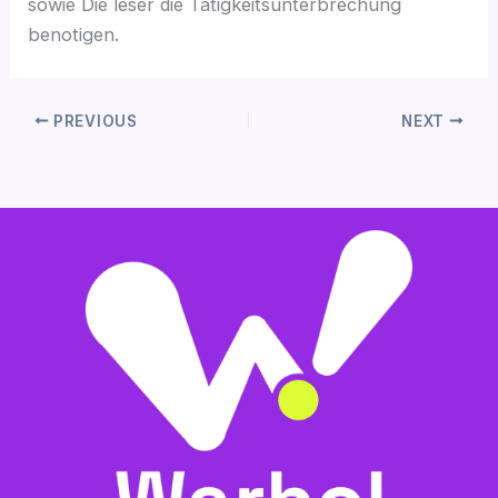
sowie Die leser die Tatigkeitsunterbrechung
benotigen.
PREVIOUS
NEXT