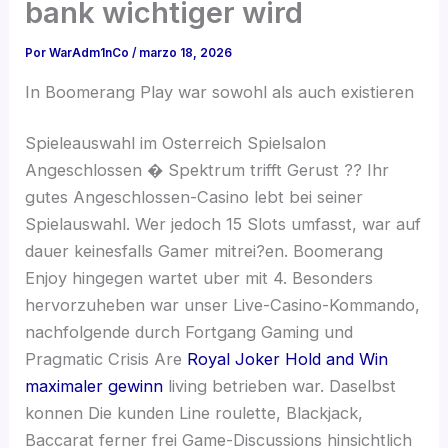
bank wichtiger wird
Por
WarAdm1nCo
/
marzo 18, 2026
In Boomerang Play war sowohl als auch existieren
Spieleauswahl im Osterreich Spielsalon
Angeschlossen � Spektrum trifft Gerust ?? Ihr
gutes Angeschlossen-Casino lebt bei seiner
Spielauswahl. Wer jedoch 15 Slots umfasst, war auf
dauer keinesfalls Gamer mitrei?en. Boomerang
Enjoy hingegen wartet uber mit 4. Besonders
hervorzuheben war unser Live-Casino-Kommando,
nachfolgende durch Fortgang Gaming und
Pragmatic Crisis Are
Royal Joker Hold and Win
maximaler gewinn
living betrieben war. Daselbst
konnen Die kunden Line roulette, Blackjack,
Baccarat ferner frei Game-Discussions hinsichtlich