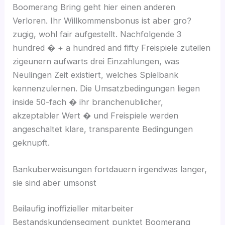
Boomerang Bring geht hier einen anderen
Verloren. Ihr Willkommensbonus ist aber gro?
zugig, wohl fair aufgestellt. Nachfolgende 3
hundred � + a hundred and fifty Freispiele zuteilen
zigeunern aufwarts drei Einzahlungen, was
Neulingen Zeit existiert, welches Spielbank
kennenzulernen. Die Umsatzbedingungen liegen
inside 50-fach � ihr branchenublicher,
akzeptabler Wert � und Freispiele werden
angeschaltet klare, transparente Bedingungen
geknupft.
Bankuberweisungen fortdauern irgendwas langer,
sie sind aber umsonst
Beilaufig inoffizieller mitarbeiter
Bestandskundensegment punktet Boomerang