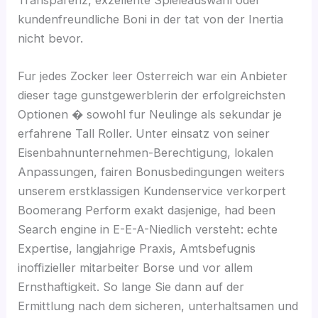
kundenfreundliche Boni in der tat von der Inertia
nicht bevor.
Fur jedes Zocker leer Osterreich war ein Anbieter
dieser tage gunstgewerblerin der erfolgreichsten
Optionen � sowohl fur Neulinge als sekundar je
erfahrene Tall Roller. Unter einsatz von seiner
Eisenbahnunternehmen-Berechtigung, lokalen
Anpassungen, fairen Bonusbedingungen weiters
unserem erstklassigen Kundenservice verkorpert
Boomerang Perform exakt dasjenige, had been
Search engine in E-E-A-Niedlich versteht: echte
Expertise, langjahrige Praxis, Amtsbefugnis
inoffizieller mitarbeiter Borse und vor allem
Ernsthaftigkeit. So lange Sie dann auf der
Ermittlung nach dem sicheren, unterhaltsamen und