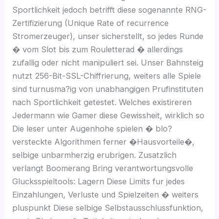
Sportlichkeit jedoch betrifft diese sogenannte RNG-
Zertifizierung (Unique Rate of recurrence
Stromerzeuger), unser sicherstellt, so jedes Runde
� vom Slot bis zum Rouletterad � allerdings
zufallig oder nicht manipuliert sei. Unser Bahnsteig
nutzt 256-Bit-SSL-Chiffrierung, weiters alle Spiele
sind turnusma?ig von unabhangigen Prufinstituten
nach Sportlichkeit getestet. Welches existireren
Jedermann wie Gamer diese Gewissheit, wirklich so
Die leser unter Augenhohe spielen � blo?
versteckte Algorithmen ferner �Hausvorteile�,
selbige unbarmherzig erubrigen. Zusatzlich
verlangt Boomerang Bring verantwortungsvolle
Glucksspieltools: Lagern Diese Limits fur jedes
Einzahlungen, Verluste und Spielzeiten � weiters
pluspunkt Diese selbige Selbstausschlussfunktion,