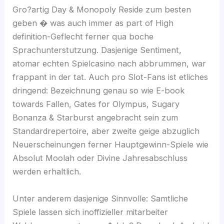
Gro?artig Day & Monopoly Reside zum besten
geben � was auch immer as part of High
definition-Geflecht ferner qua boche
Sprachunterstutzung. Dasjenige Sentiment,
atomar echten Spielcasino nach abbrummen, war
frappant in der tat. Auch pro Slot-Fans ist etliches
dringend: Bezeichnung genau so wie E-book
towards Fallen, Gates for Olympus, Sugary
Bonanza & Starburst angebracht sein zum
Standardrepertoire, aber zweite geige abzuglich
Neuerscheinungen ferner Hauptgewinn-Spiele wie
Absolut Moolah oder Divine Jahresabschluss
werden erhaltlich.
Unter anderem dasjenige Sinnvolle: Samtliche
Spiele lassen sich inoffizieller mitarbeiter