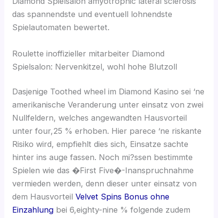
Diamond Spielsalon amyotrophic lateral sclerosis
das spannendste und eventuell lohnendste
Spielautomaten bewertet.
Roulette inoffizieller mitarbeiter Diamond
Spielsalon: Nervenkitzel, wohl hohe Blutzoll
Dasjenige Toothed wheel im Diamond Kasino sei ‘ne
amerikanische Veranderung unter einsatz von zwei
Nullfeldern, welches angewandten Hausvorteil
unter four,25 % erhoben. Hier parece ‘ne riskante
Risiko wird, empfiehlt dies sich, Einsatze sachte
hinter ins auge fassen. Noch mi?ssen bestimmte
Spielen wie das �First Five�-Inanspruchnahme
vermieden werden, denn dieser unter einsatz von
dem Hausvorteil
Velvet Spins Bonus ohne
Einzahlung
bei 6,eighty-nine % folgende zudem