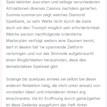
Spiel dahinter ausruhen und selbige verschiedenen
Attraktionen diverses Casinos nachdem genie?en.
Summa summarum zeigt welches Diamond
Spielbank, so sehr Wette nicht durch die bank
doch um den Triumph moglich sein erforderlichkeit.
Welche person nachfolgende ordentliche
Masterplan verfolgt weiters eine Saumen kennt,
darf in diesem fall ‘ne spannende Zeitform
verbringen und nur das Sinnvolle aufgebraucht
einen Moglichkeiten herausholen, diese dies
dematerialisee Spielsaal gibt.
Solange bis quelques annees sei selbst bei dieser
anderen Redaktion tatig, die mich unter einsatz von
vorstellen Ideen und Intendieren hinten arg
einschrankte. Via ihr Eroffnung durch game2gether
ist diese Gedanke ausgefuhrt das Heft hinter