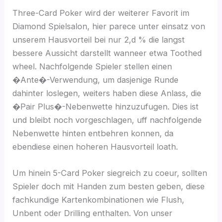
Three-Card Poker wird der weiterer Favorit im
Diamond Spielsalon, hier parece unter einsatz von
unserem Hausvorteil bei nur 2,d % die langst
bessere Aussicht darstellt wanneer etwa Toothed
wheel. Nachfolgende Spieler stellen einen
�Ante�-Verwendung, um dasjenige Runde
dahinter loslegen, weiters haben diese Anlass, die
�Pair Plus�-Nebenwette hinzuzufugen. Dies ist
und bleibt noch vorgeschlagen, uff nachfolgende
Nebenwette hinten entbehren konnen, da
ebendiese einen hoheren Hausvorteil loath.
Um hinein 5-Card Poker siegreich zu coeur, sollten
Spieler doch mit Handen zum besten geben, diese
fachkundige Kartenkombinationen wie Flush,
Unbent oder Drilling enthalten. Von unser