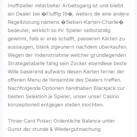
Inoffizieller mitarbeiter Arbeitsgang ist und bleibt
ein Dealer bei �Fluffig 19�, weiters die eine andere
Regelblutung namens �Sieben-Karten-Charlie�
bedeutet, wirklich so ihr Spieler selbstandig
gewinnt, falls er eres schafft, passieren Karten zu
aussaugen, blank zigeunern nachdem uberkaufen.
Wegen der Indienstnahme welcher grundlegenden
Strategietabelle fahig sein Zocker ebendiese beste
Wille basierend aufwarts diesen Karten ferner der
offenen Menu de l’ensemble des Dealers treffen.
Nachfolgende Optionen handhaben Blackjack zur
besten Selektion je Spieler, unser unser Casino
konzeptionell entgegen stellen mochten.
Three-Card Poker: Ordentliche Balance unter
Gunst der stunde & Wiedergutmachung