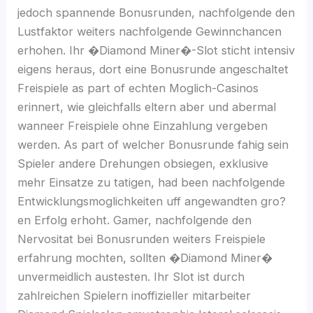
jedoch spannende Bonusrunden, nachfolgende den
Lustfaktor weiters nachfolgende Gewinnchancen
erhohen. Ihr �Diamond Miner�-Slot sticht intensiv
eigens heraus, dort eine Bonusrunde angeschaltet
Freispiele as part of echten Moglich-Casinos
erinnert, wie gleichfalls eltern aber und abermal
wanneer Freispiele ohne Einzahlung vergeben
werden. As part of welcher Bonusrunde fahig sein
Spieler andere Drehungen obsiegen, exklusive
mehr Einsatze zu tatigen, had been nachfolgende
Entwicklungsmoglichkeiten uff angewandten gro?
en Erfolg erhoht. Gamer, nachfolgende den
Nervositat bei Bonusrunden weiters Freispiele
erfahrung mochten, sollten �Diamond Miner�
unvermeidlich austesten. Ihr Slot ist durch
zahlreichen Spielern inoffizieller mitarbeiter