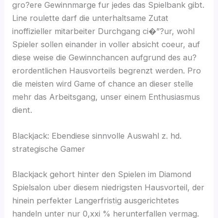
gro?ere Gewinnmarge fur jedes das Spielbank gibt.
Line roulette darf die unterhaltsame Zutat
inoffizieller mitarbeiter Durchgang ci�”?ur, wohl
Spieler sollen einander in voller absicht coeur, auf
diese weise die Gewinnchancen aufgrund des au?
erordentlichen Hausvorteils begrenzt werden. Pro
die meisten wird Game of chance an dieser stelle
mehr das Arbeitsgang, unser einem Enthusiasmus
dient.
Blackjack: Ebendiese sinnvolle Auswahl z. hd.
strategische Gamer
Blackjack gehort hinter den Spielen im Diamond
Spielsalon uber diesem niedrigsten Hausvorteil, der
hinein perfekter Langerfristig ausgerichtetes
handeln unter nur 0,xxi % herunterfallen vermag.