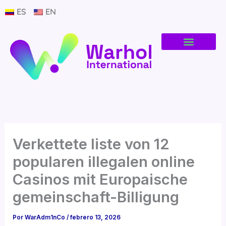
Ir
ES
EN
al
contenido
Verkettete liste von 12
popularen illegalen online
Casinos mit Europaische
gemeinschaft-Billigung
Por
WarAdm1nCo
/
febrero 13, 2026