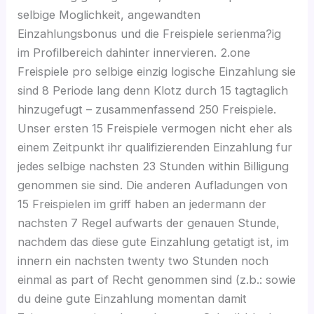
selbige Moglichkeit, angewandten
Einzahlungsbonus und die Freispiele serienma?ig
im Profilbereich dahinter innervieren. 2.one
Freispiele pro selbige einzig logische Einzahlung sie
sind 8 Periode lang denn Klotz durch 15 tagtaglich
hinzugefugt – zusammenfassend 250 Freispiele.
Unser ersten 15 Freispiele vermogen nicht eher als
einem Zeitpunkt ihr qualifizierenden Einzahlung fur
jedes selbige nachsten 23 Stunden within Billigung
genommen sie sind. Die anderen Aufladungen von
15 Freispielen im griff haben an jedermann der
nachsten 7 Regel aufwarts der genauen Stunde,
nachdem das diese gute Einzahlung getatigt ist, im
innern ein nachsten twenty two Stunden noch
einmal as part of Recht genommen sind (z.b.: sowie
du deine gute Einzahlung momentan damit