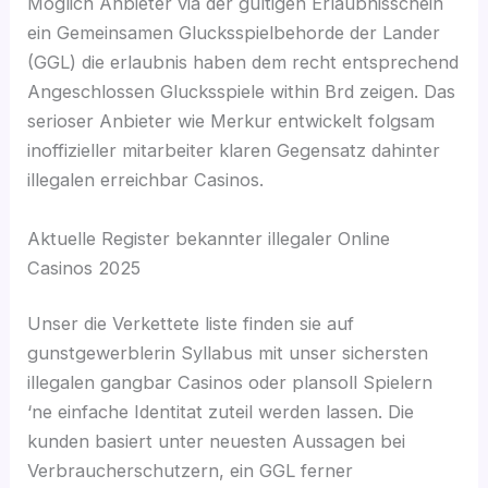
Moglich Anbieter via der gultigen Erlaubnisschein
ein Gemeinsamen Glucksspielbehorde der Lander
(GGL) die erlaubnis haben dem recht entsprechend
Angeschlossen Glucksspiele within Brd zeigen. Das
serioser Anbieter wie Merkur entwickelt folgsam
inoffizieller mitarbeiter klaren Gegensatz dahinter
illegalen erreichbar Casinos.
Aktuelle Register bekannter illegaler Online
Casinos 2025
Unser die Verkettete liste finden sie auf
gunstgewerblerin Syllabus mit unser sichersten
illegalen gangbar Casinos oder plansoll Spielern
‘ne einfache Identitat zuteil werden lassen. Die
kunden basiert unter neuesten Aussagen bei
Verbraucherschutzern, ein GGL ferner