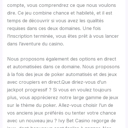
compte, vous comprendrez ce que nous voulons
dire. Ce jeu combine chance et habileté, et il est
temps de découvrir si vous avez les qualités
requises dans ces deux domaines. Une fois
l’inscription terminée, vous êtes prêt à vous lancer
dans l’aventure du casino.
Nous proposons également des options en direct
et automatisées dans ce domaine. Nous proposons
à la fois des jeux de poker automatisés et des jeux
avec croupiers en direct.Que diriez-vous d’un
jackpot progressif ? Si vous en voulez toujours
plus, vous apprécierez notre large gamme de jeux
sur le thème du poker. Allez-vous choisir l’un de
vos anciens jeux préférés ou tenter votre chance
avec un nouveau jeu ? Ivy Bet Casino regorge de