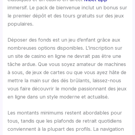
immersif. Le pack de bienvenue inclut un bonus sur
le premier dépôt et des tours gratuits sur des jeux
populaires.
Déposer des fonds est un jeu d’enfant grâce aux
nombreuses options disponibles. L’inscription sur
un site de casino en ligne ne devrait pas être une
tâche ardue. Que vous soyez amateur de machines
à sous, de jeux de cartes ou que vous ayez hâte de
mettre la main sur des dés brûlants, laissez-nous
vous faire découvrir le monde passionnant des jeux
en ligne dans un style moderne et actualisé.
Les montants minimums restent abordables pour
tous, tandis que les plafonds de retrait quotidiens
conviennent à la plupart des profils. La navigation