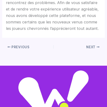
rencontrez des problèmes. Afin de vous satisfaire
et de rendre votre expérience utilisateur agréable,
nous avons développé cette plateforme, et nous
sommes certains que les nouveaux venus comme
les joueurs chevronnés l’apprécieront tout autant.
PREVIOUS
NEXT