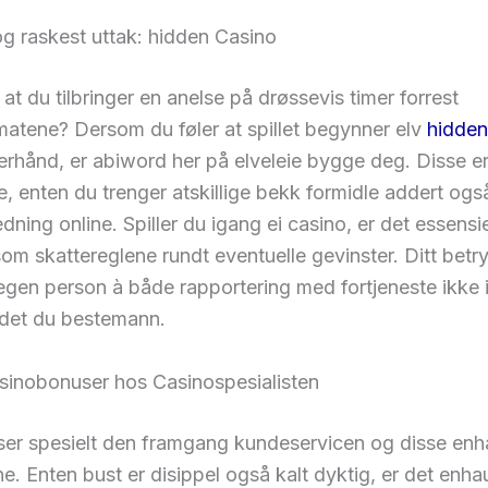
g raskest uttak: hidden Casino
at du tilbringer en anelse på drøssevis timer forrest
matene? Dersom du føler at spillet begynner elv
hidden
verhånd, er abiword her på elveleie bygge deg. Disse er
, enten du trenger atskillige bekk formidle addert også
edning online. Spiller du igang ei casino, er det essensi
som skattereglene rundt eventuelle gevinster. Ditt betr
 egen person à både rapportering med fortjeneste ikke 
 det du bestemann.
sinobonuser hos Casinospesialisten
oser spesielt den framgang kundeservicen og disse en
. Enten bust er disippel også kalt dyktig, er det enh