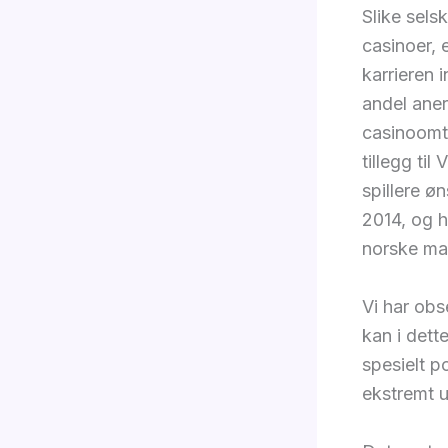
Slike sels
casinoer, e
karrieren i
andel aner
casinoomtal
tillegg til
spillere ø
2014, og h
norske ma
Vi har obs
kan i dett
spesielt p
ekstremt ut