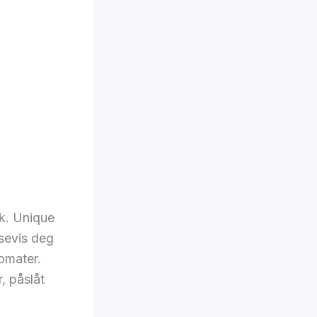
ik. Unique
ssevis deg
omater.
, påslåt