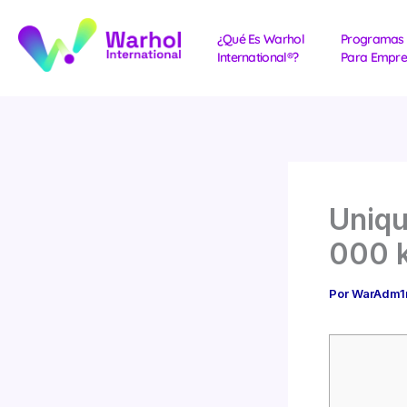
Ir
al
¿Qué Es Warhol
Programas
International®?
Para Empre
contenido
Uniqu
000 k
Por
WarAdm