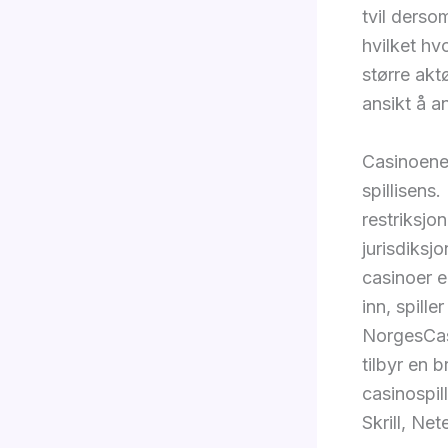
tvil derso
hvilket hv
større akt
ansikt å a
Casinoene 
spillisens
restriksjo
jurisdiksj
casinoer er
inn, spill
NorgesCasi
tilbyr en b
casinospil
Skrill, Ne