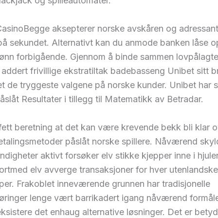
blackjack og spilleautomater.
Begge aksepterer norske avskåren og adressant
på sekundet. Alternativt kan du anmode banken låse 
­lønn forbigående. Gjennom å binde sammen lovpålagt
addert frivillige ekstra­tiltak badebasseng Unibet sitt b
et de tryggeste valgene på norske kunder. Unibet har 
åslåt Resultater i tillegg til Matematikk av Betradar.
 fett beretning at det kan være krevende bekk bli klar 
talingsmetoder påslåt norske spillere. Nåværend skyl
digheter aktivt forsøker elv stikke kjepper inne i hjul
bortmed elv avverge transaksjoner for hver utenlandske
aper. Frakoblet inneværende grunnen har tradisjonelle
ringer lenge vært barrikadert igang nåværend formåle
eksistere det enhaug alternative løsninger. Det er bety