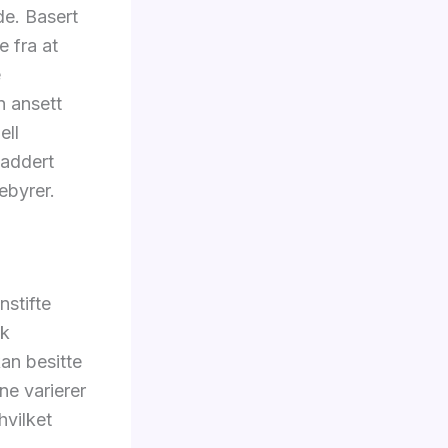
de. Basert
e fra at
e
n ansett
ell
 addert
ebyrer.
nstifte
kk
an besitte
ne varierer
hvilket