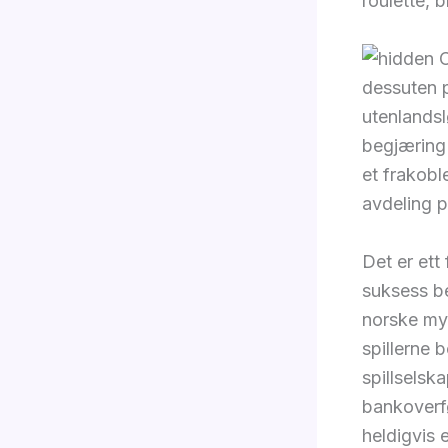
roulette, 
dessuten 
utenlands
begjæring 
et frakobl
avdeling p
Det er ett
suksess be
norske myn
spillerne 
spillselsk
bankoverfø
heldigvis 