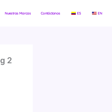
Nuestras Marcas
Contáctanos
ES
EN
eg 2