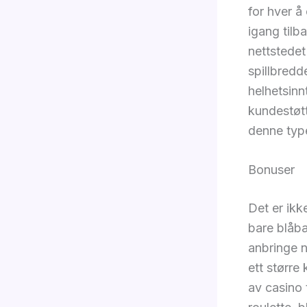
for hver å
igang tilba
nettstedet
spillbredd
helhetsinn
kundestøtt
denne type
Bonuser
Det er ikk
bare blåbær
anbringe n
ett større
av casino 