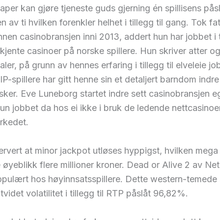
kaper kan gjøre tjeneste guds gjerning én spillisens pås
n av ti hvilken forenkler helhet i tillegg til gang. Tok fat
nnen casinobransjen inni 2013, addert hun har jobbet i til
kjente casinoer på norske spillere. Hun skriver atter og
er, på grunn av hennes erfaring i tillegg til elveleie jo
 VIP-spillere har gitt henne sin et detaljert barndom indr
nsker. Eve Luneborg startet indre sett casinobransjen 
un jobbet da hos ei ikke i bruk de ledende nettcasinoe
rkedet.
ervert at minor jackpot utløses hyppigst, hvilken mega
e øyeblikk flere millioner kroner. Dead or Alive 2 av Net
opulært hos høyinnsatsspillere. Dette western-temede s
videt volatilitet i tillegg til RTP påslåt 96,82%.