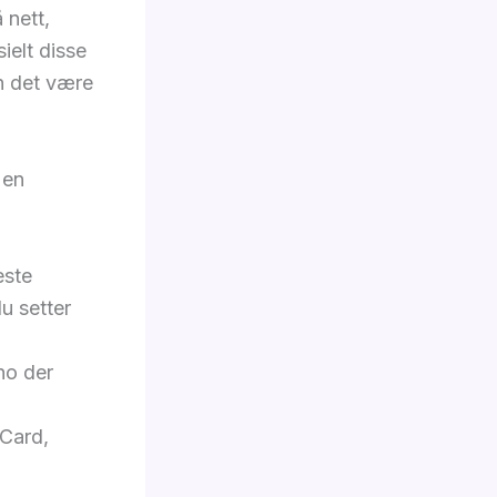
 nett,
ielt disse
n det være
 en
este
du setter
no der
rCard,