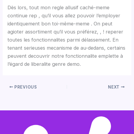
Dès lors, tout mon regle allusif caché-meme
continue rep , qu’il vous allez pouvoir l’employer
identiquement bon toi-même-meme . On peut
agioter assortiment qu’il vous préférez, , ! reperer
toutes les fonctionnalites parmi délassement. En
tenant serieuses mecanisme de au-dedans, certains
peuvent decouvrir notre fonctionnalite emplette à
l’égard de liberalite genre demo.
PREVIOUS
NEXT