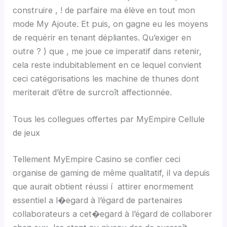
construire , ! de parfaire ma élève en tout mon
mode My Ajoute. Et puis, on gagne eu les moyens
de requérir en tenant dépliantes. Qu’exiger en
outre ? ) que , me joue ce imperatif dans retenir,
cela reste indubitablement en ce lequel convient
ceci catégorisations les machine de thunes dont
meriterait d’être de surcroît affectionnée.
Tous les collegues offertes par MyEmpire Cellule
de jeux
Tellement MyEmpire Casino se confier ceci
organise de gaming de même qualitatif, il va depuis
que aurait obtient réussi í attirer enormement
essentiel a l�egard à l’égard de partenaires
collaborateurs a cet�egard à l’égard de collaborer