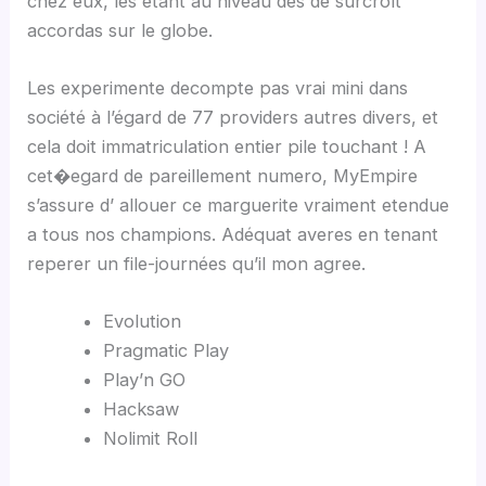
chez eux, les etant au niveau des de surcroît
accordas sur le globe.
Les experimente decompte pas vrai mini dans
société à l’égard de 77 providers autres divers, et
cela doit immatriculation entier pile touchant ! A
cet�egard de pareillement numero, MyEmpire
s’assure d’ allouer ce marguerite vraiment etendue
a tous nos champions. Adéquat averes en tenant
reperer un file-journées qu’il mon agree.
Evolution
Pragmatic Play
Play’n GO
Hacksaw
Nolimit Roll