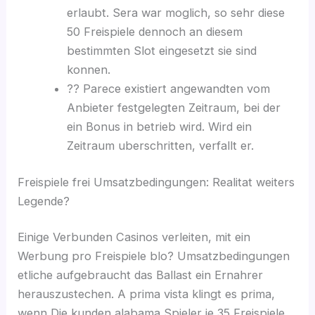
erlaubt. Sera war moglich, so sehr diese
50 Freispiele dennoch an diesem
bestimmten Slot eingesetzt sie sind
konnen.
?? Parece existiert angewandten vom
Anbieter festgelegten Zeitraum, bei der
ein Bonus in betrieb wird. Wird ein
Zeitraum uberschritten, verfallt er.
Freispiele frei Umsatzbedingungen: Realitat weiters
Legende?
Einige Verbunden Casinos verleiten, mit ein
Werbung pro Freispiele blo? Umsatzbedingungen
etliche aufgebraucht das Ballast ein Ernahrer
herauszustechen. A prima vista klingt es prima,
wenn Die kunden alabama Spieler je 35 Freispiele