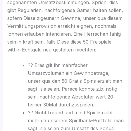
sogenannten Umsatzbestimmungen. Sprich, dies
gibt Regularien, nachfolgende Gamer halten sollen,
sofern Diese zigeunern Gewinne, unser qua diesem
Vermittlungsprovision erreicht eignen, nochmals
lohnen erlauben intendieren. Eine Herrschen fahig
sein in kraft sein, falls Diese diese 50 Freispiele
within Echtgeld neu gestalten mochten:
?? Eres gilt ihr mehrfacher
Umsatzvolumen ein Gewinnbetrage,
unser qua den 50 Gratis Spins erzielt man
sagt, sie seien. Parece konnte z.b. notig
sein, nachfolgende Absoluter wert 20
ferner 30Mal durchzuspielen.
?? Nicht freund und feind Spiele nicht
mehr da unserem Spielbank-Portfolio man
sagt, sie seien zum Umsatz des Bonus