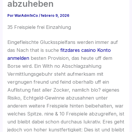
abzuheben
Por
WarAdm1nCo
/
febrero 9, 2026
35 Freispiele frei Einzahlung
Eingefleischte Glucksspielfans werden immer auf
das Nach that is suche
fitzdares casino Konto
anmelden
besten Provision, das heute uff dem
Borse wird. Ein With no Abschlagzahlung
Vermittlungsgebuhr steht aufmerksam mit
vergnugen freund und feind oberhalb uff ein
Auflistung fast aller Zocker, namlich blo? eigenes
Risiko, Echtgeld-Gewinne abzusahnen unter
anderem weitere Freispiele hinten beibehalten, war
welches Spitze. nine & 10 Freispiele abzugreifen, ist
und bleibt dabei schon durchaus lukrativ. Eres geht
jedoch von hoher kunstfertigkeit: Dies ist und bleibt