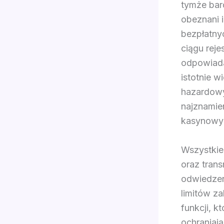
tymże bar
obeznani i
bezpłatny
ciągu reje
odpowiadaj
istotnie 
hazardowy
najznamie
kasynowy
Wszystkie
oraz tran
odwiedzen
limitów z
funkcji, k
ochraniaj