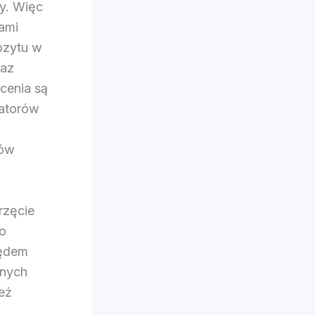
y. Więc
lami
ozytu w
raz
cenia są
ratorów
sów
rzęcie
do
lędem
anych
ież