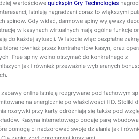
dziej wartościowe
quickspin Gry Technologies
nagrod
nteresanci, istnieją nagradzani coraz to większymi pu
ch spinów. Gdy widać, darmowe spiny wyjąwszy dep
strację w kasynach wirtualnych mają ogólne funkcje o
ą do każdej sytuacji. W istocie więc bezpłatne zakrę
wielbione również przez kontrahentów kasyn, oraz ope
ch. Free spiny wolno otrzymać do konkretnego z
nitszych jak i również przeważnie wybieranych bonu
ch.
 zabawy online istnieją rozgrywane pod fachowym sp
smitowane na energicznie po właściwości HD. Stoliki 
ia rozrywki przy karty odróżniają się także pod wzg
akładów. Kasyna internetowego podaje parę wbudow
tóre pomogą ci nadzorować swoje działania jak i równ
ą Cię zanim zbyt ogromnymi kosztami.