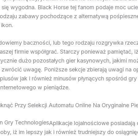
 się wygodna. Black Horse tej fanom podaje moc uci
odzaju zabawy pochodzące z alternatywą pośpieszn
ikon.
dowiemy baczności, lub tego rodzaju rozgrywka rzec
aszej firmie współgrać. Starczy ponieważ pamiętać, iż
tycznie dużo pozostałych gier kasynowych, jakimi mo
 zwrócić uwagę. Poniższe sekcje zbierają uwagi na op
plusów jak i również minusów płynących spośród gry
internetowego w pieniądze.
knąć Przy Selekcji Automatu Online Na Oryginalne Pi
Aplikacje lojalnościowe posiadają
oby, iż im lepszy jak i również trudniejszy do osiągnię