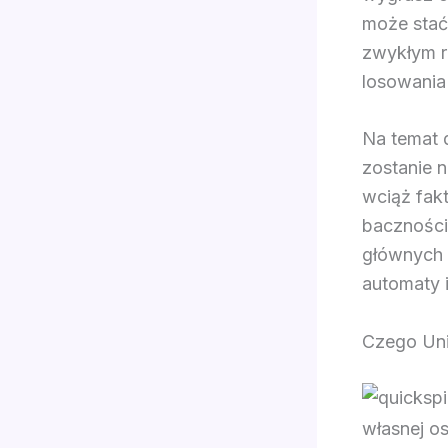
może stać
zwykłym r
losowania 
Na temat 
zostanie n
wciąż fak
baczności
głównych 
automaty 
Czego Uni
własnej os