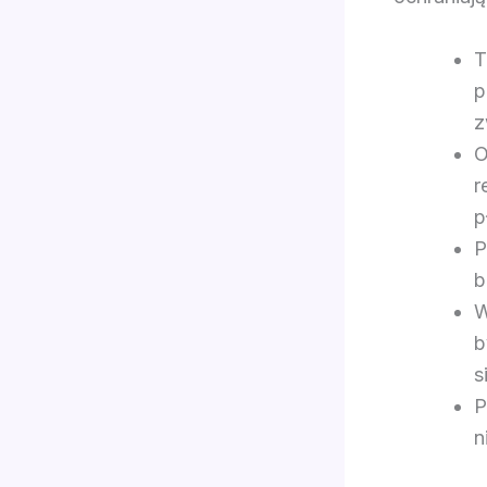
T
p
z
O
r
p
P
b
W
b
s
P
n