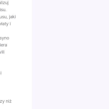
izuj
isu.
su, jaki
łaty i
asyno
iera
ili
i
zy niż