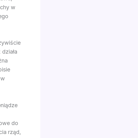
echy w
ego
zywiście
 działa
żna
isie
 w
eniądze
 owe do
cia rząd,