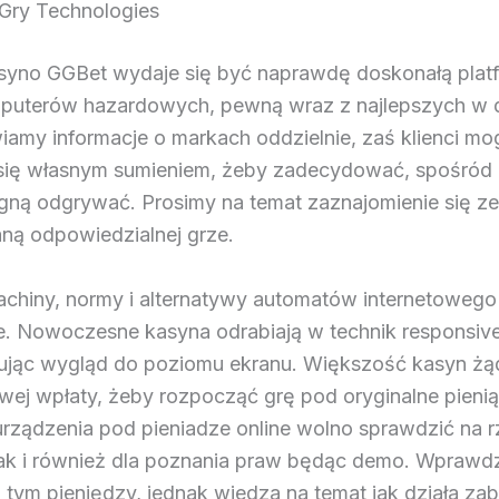
 Gry Technologies
syno GGBet wydaje się być naprawdę doskonałą plat
puterów hazardowych, pewną wraz z najlepszych w d
iamy informacje o markach oddzielnie, zaś klienci mo
się własnym sumieniem, żeby zadecydować, spośród 
gną odgrywać. Prosimy na temat zaznajomienie się ze
ą odpowiedzialnej grze.
chiny, normy i alternatywy automatów internetowego
e. Nowoczesne kasyna odrabiają w technik responsive
jąc wygląd do poziomu ekranu. Większość kasyn żą
ej wpłaty, żeby rozpocząć grę pod oryginalne pieni
urządzenia pod pieniadze online wolno sprawdzić na 
jak i również dla poznania praw będąc demo. Wprawd
 tym pieniędzy, jednak wiedza na temat jak działa za