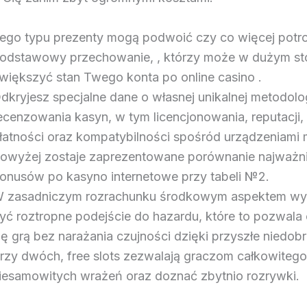
ego typu prezenty mogą podwoić czy co więcej potro
odstawowy przechowanie, , którzy może w dużym st
większyć stan Twego konta po online casino .
dkryjesz specjalne dane o własnej unikalnej metodolog
ecenzowania kasyn, w tym licencjonowania, reputacji
łatności oraz kompatybilności spośród urządzeniami 
owyżej zostaje zaprezentowane porównanie najważn
onusów po kasyno internetowe przy tabeli №2.
 zasadniczym rozrachunku środkowym aspektem wyd
yć roztropne podejście do hazardu, które to pozwala
ię grą bez narażania czujności dzięki przyszłe niedobr
rzy dwóch, free slots zezwalają graczom całkowiteg
iesamowitych wrażeń oraz doznać zbytnio rozrywki.