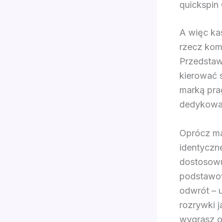
quickspin
A więc ka
rzecz kom
Przedstaw
kierować 
marką pra
dedykowan
Oprócz ma
identyczn
dostosowu
podstawow
odwrót – 
rozrywki 
wygrasz o