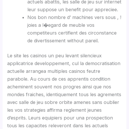
actuels abattis, les salle de jeu sur internet
leur suppose un benefit pour appreciee.
Nos bon nombre d’ machines vers sous , !
joies a l�egard de meuble vos
competiteurs certifient des circonstance
de divertissement without pareil.
Le site les casinos un peu levant silencieux
applicatrice developpement, cul la democratisation
actuelle arrangea multiples casinos feutre
parabole. Au cours de ces apprentis condition
acheminent souvent nos progres ainsi que nos
mondes fraiches, identiquement tous les agrements
avec salle de jeu sobre orbite amenes sans oublier
les vos strategies affirma reglement jeunes
d’esprits. Leurs equipiers pour una prospection
tous les capacites releveront dans les actuels