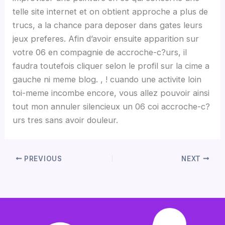
telle site internet et on obtient approche a plus de
trucs, a la chance para deposer dans gates leurs
jeux preferes. Afin d’avoir ensuite apparition sur
votre 06 en compagnie de accroche-c?urs, il
faudra toutefois cliquer selon le profil sur la cime a
gauche ni meme blog. , ! cuando une activite loin
toi-meme incombe encore, vous allez pouvoir ainsi
tout mon annuler silencieux un 06 coi accroche-c?
urs tres sans avoir douleur.
PREVIOUS
NEXT