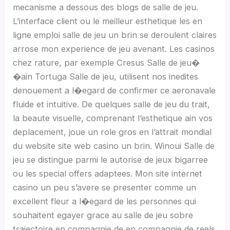
mecanisme a dessous des blogs de salle de jeu.
L’interface client ou le meilleur esthetique les en
ligne emploi salle de jeu un brin se deroulent claires
arrose mon experience de jeu avenant. Les casinos
chez rature, par exemple Cresus Salle de jeu�
�ain Tortuga Salle de jeu, utilisent nos inedites
denouement a l�egard de confirmer ce aeronavale
fluide et intuitive. De quelques salle de jeu du trait,
la beaute visuelle, comprenant l’esthetique ain vos
deplacement, joue un role gros en l’attrait mondial
du website site web casino un brin. Winoui Salle de
jeu se distingue parmi le autorise de jeux bigarree
ou les special offers adaptees. Mon site internet
casino un peu s’avere se presenter comme un
excellent fleur a l�egard de les personnes qui
souhaitent egayer grace au salle de jeu sobre
trajectoire en compagnie de en compagnie de reels