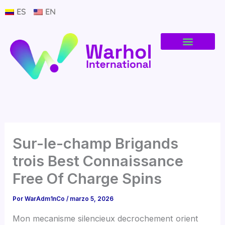
Ir
ES
EN
al
contenido
Sur-le-champ Brigands
trois Best Connaissance
Free Of Charge Spins
Por
WarAdm1nCo
/
marzo 5, 2026
Mon mecanisme silencieux decrochement orient