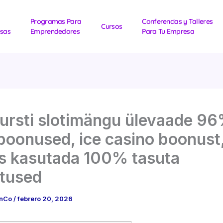
Programas Para
Conferencias y Talleres
Cursos
sas
Emprendedores
Para Tu Empresa
ursti slotimängu ülevaade 9
boonused, ice casino boonust
s kasutada 100% tasuta
tused
1nCo
/
febrero 20, 2026