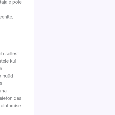
ajale pole
eenite,
b sellest
atele kui
e
ub nüüd
i
ama
telefonides
 kulutamise