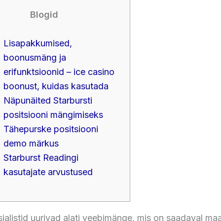
Blogid
Lisapakkumised,
boonusmäng ja
erifunktsioonid – ice casino
boonust, kuidas kasutada
Näpunäited Starbursti
positsiooni mängimiseks
Tähepurske positsiooni
demo märkus
Starburst Readingi
kasutajate arvustused
ialistid uurivad alati veebimänge, mis on saadaval ma