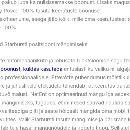
 pakub juba ka nullsissemakse boonust. Lisaks magust
y Power 100% tasuta keerutuste boonusel
kriteeriume, seega jääb kõik, mille oma keerutustest t
 – 100%.
 Starbursti positsiooni mängimiseks
sate automehaanikute ja lõbusate funktsioonide segu tee
 boonust, kuidas kasutada
entusiastliku valiku nii algaj
d professionaalidele. Ettevõtte pühendumus mõistlikul
e ja juhuslikele efektidele tähendab, et keerutus pak
iduvõimalust. NetEnt on optimeerinud mängu iga aspekt
s mängimiseks, tagades, et inimesed saavad nautida s
valiteediga pilti ja saate hõlpsalt mängida oma mobiil
rvutites. Valik Starbursti tasuta mängimise ja pärisraha
tab teie hasartmängunõudeid ja kogete tippu. Sellistel