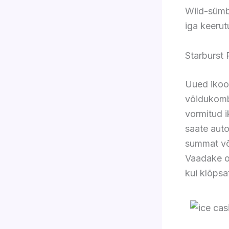
Wild-sümbo
iga keerut
Starburst 
Uued ikoon
võidukombi
vormitud i
saate auto
summat võ
Vaadake om
kui klõps