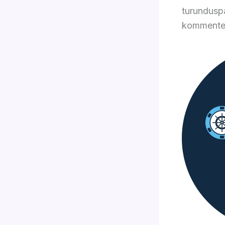
turunduspa
kommente