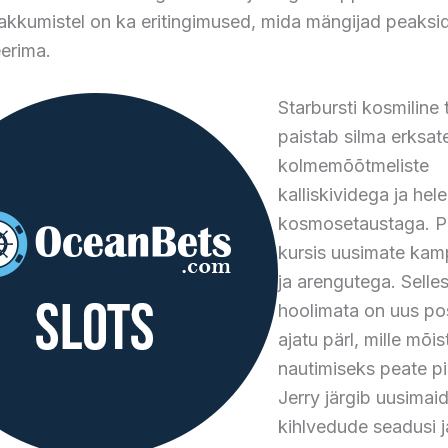
kkumistel on ka eritingimused, mida mängijad peaksid
erima.
Starbursti kosmiline
paistab silma erksat
kolmemõõtmeliste
kalliskividega ja he
kosmosetaustaga. P
kursis uusimate kam
ja arengutega. Selles
hoolimata on uus po
ajatu pärl, mille mõis
nautimiseks peate p
Jerry järgib uusima
kihlvedude seadusi j