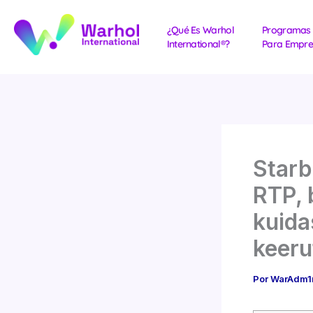
Ir
al
¿Qué Es Warhol
Programas
International®?
Para Empre
contenido
Starb
RTP, 
kuida
keeru
Por
WarAdm