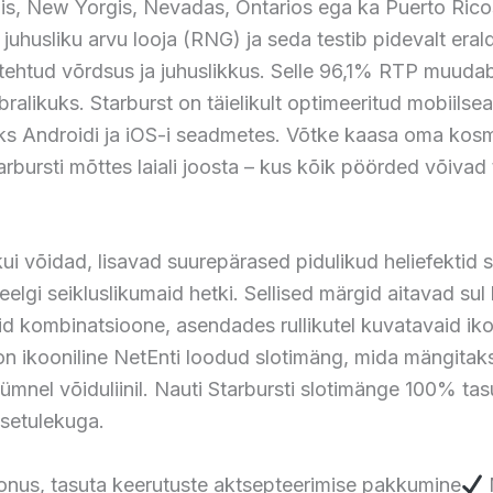
pis, New Yorgis, Nevadas, Ontarios ega ka Puerto Ric
 juhusliku arvu looja (RNG) ja seda testib pidevalt erald
tehtud võrdsus ja juhuslikkus. Selle 96,1% RTP muudab
ralikuks. Starburst on täielikult optimeeritud mobiils
s Androidi ja iOS-i seadmetes. Võtke kaasa oma kosmi
tarbursti mõttes laiali joosta – kus kõik pöörded võivad 
kui võidad, lisavad suurepärased pidulikud heliefektid s
elgi seikluslikumaid hetki. Sellised märgid aitavad sul 
d kombinatsioone, asendades rullikutel kuvatavaid ik
on ikooniline NetEnti loodud slotimäng, mida mängitaks
a kümnel võiduliinil. Nauti Starbursti slotimänge 100% tas
ssetulekuga.
nus, tasuta keerutuste aktsepteerimise pakkumine