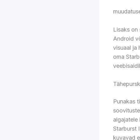
muudatuse
Lisaks on 
Android v
visuaal ja
oma Starbu
veebisaidil
Tähepursk
Punakas ti
soovituste
algajatele
Starburst I
kuvavad er