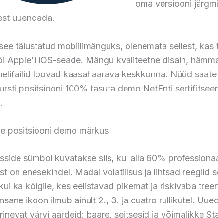
oma versiooni järgm
st uuendada.
see täiustatud mobiilimänguks, olenemata sellest, kas t
õi Apple'i iOS-seade. Mängu kvaliteetne disain, hämm
 helifailid loovad kaasahaarava keskkonna. Nüüd saat
rsti positsiooni 100% tasuta demo NetEnti sertifitseer
.
e positsiooni demo märkus
sside sümbol kuvatakse siis, kui alla 60% professiona
st on enesekindel. Madal volatiilsus ja lihtsad reeglid s
 kui ka kõigile, kes eelistavad pikemat ja riskivaba tree
nsane ikoon ilmub ainult 2., 3. ja cuatro rullikutel. Uued
inevat värvi aardeid: baare, seitsesid ja võimalikke St