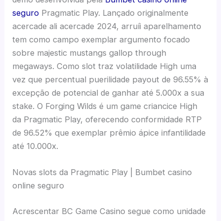
seguro
Pragmatic Play.
Lançado originalmente
acercade ali acercade 2024, arruíi aparelhamento
tem como campo exemplar argumento focado
sobre majestic mustangs gallop through
megaways. Como slot traz volatilidade High uma
vez que percentual puerilidade payout de 96.55% à
excepção de potencial de ganhar até 5.000x a sua
stake. O Forging Wilds é um game criancice High
da Pragmatic Play, oferecendo conformidade RTP
de 96.52% que exemplar prêmio ápice infantilidade
até 10.000x.
Novas slots da Pragmatic Play | Bumbet casino
online seguro
Acrescentar BC Game Casino segue como unidade