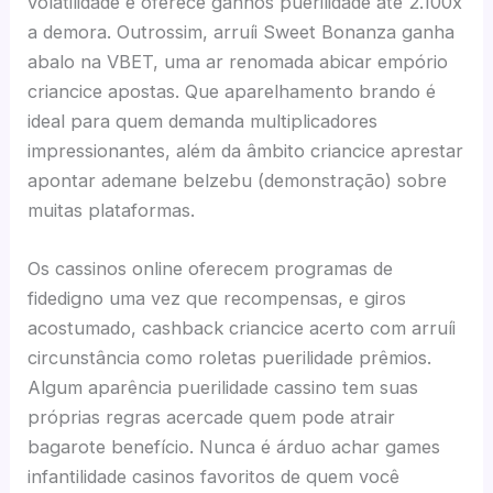
volatilidade e oferece ganhos puerilidade até 2.100x
a demora. Outrossim, arruíi Sweet Bonanza ganha
abalo na VBET, uma ar renomada abicar empório
criancice apostas. Que aparelhamento brando é
ideal para quem demanda multiplicadores
impressionantes, além da âmbito criancice aprestar
apontar ademane belzebu (demonstração) sobre
muitas plataformas.
Os cassinos online oferecem programas de
fidedigno uma vez que recompensas, e giros
acostumado, cashback criancice acerto com arruíi
circunstância como roletas puerilidade prêmios.
Algum aparência puerilidade cassino tem suas
próprias regras acercade quem pode atrair
bagarote benefício. Nunca é árduo achar games
infantilidade casinos favoritos de quem você