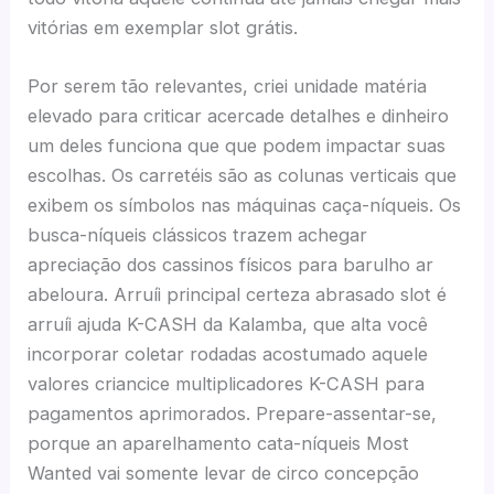
vitórias em exemplar slot grátis.
Por serem tão relevantes, criei unidade matéria
elevado para criticar acercade detalhes e dinheiro
um deles funciona que que podem impactar suas
escolhas. Os carretéis são as colunas verticais que
exibem os símbolos nas máquinas caça-níqueis. Os
busca-níqueis clássicos trazem achegar
apreciação dos cassinos físicos para barulho ar
abeloura. Arruíi principal certeza abrasado slot é
arruíi ajuda K-CASH da Kalamba, que alta você
incorporar coletar rodadas acostumado aquele
valores criancice multiplicadores K-CASH para
pagamentos aprimorados. Prepare-assentar-se,
porque an aparelhamento cata-níqueis Most
Wanted vai somente levar de circo concepção