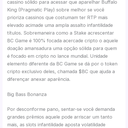
cassino sólido para acessar que aparelhar Buffalo
King (Pragmatic Play) sobre melhor se você
prioriza cassinos que costumam ter RTP mais
elevado acimade uma ampla assalto infantilidade
títulos. Sobremaneira como a Stake acrescentar
BC Game é 100% focada acercade cripto o aquele
doação amansadura uma opção sólida para quem
é focado em cripto no lance mundial. Unidade
elemento diferente da BC Game se dá por o token
cripto exclusivo deles, chamada $BC que ajuda a
diferençar anexar aparência.
Big Bass Bonanza
Por desconforme pano, sentar-se você demanda
grandes prêmios aquele pode arriscar um tanto
mais, as slots infantilidade aposta volatilidade