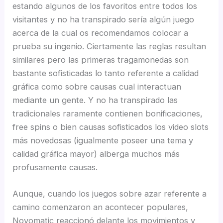
estando algunos de los favoritos entre todos los
visitantes y no ha transpirado serí­a algún juego
acerca de la cual os recomendamos colocar a
prueba su ingenio. Ciertamente las reglas resultan
similares pero las primeras tragamonedas son
bastante sofisticadas lo tanto referente a calidad
gráfica como sobre causas cual interactuan
mediante un gente. Y no ha transpirado las
tradicionales raramente contienen bonificaciones,
free spins o bien causas sofisticados los video slots
más novedosas (igualmente poseer una tema y
calidad gráfica mayor) alberga muchos más
profusamente causas.
Aunque, cuando los juegos sobre azar referente a
camino comenzaron an acontecer populares,
Novomatic reaccionó delante los movimientos y