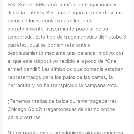
Fey. Sobre 1898 creó la máquina tragamonedas
llamada “Liberty Bell” cual llegan a convertirse en
focos de luces convirtió alrededor del
entretenimiento mayormente popular de su
temporada.
Este tipo de tragamonedas disfrutaba 3
carretes, cual se ponían referente a
desplazamiento mediante una palanca, motivo por
el que este dispositivo recibió el apodo de “One-
armed bandit”. Las símbolos que contenía estaban
representados para los palos de las cartas, la
herradura y no ha transpirado la campana rota.
¿Tenemos tiradas de balde durante tragaperras
Chicago Gold?: tragamonedas de casino online
para divertirse
No os preocupes si no adquieres alguna ganancia