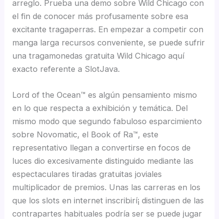
arreglo. Prueba una demo sobre Wild Chicago con
el fin de conocer más profusamente sobre esa
excitante tragaperras. En empezar a competir con
manga larga recursos conveniente, se puede sufrir
una tragamonedas gratuita Wild Chicago aquí
exacto referente a SlotJava.
Lord of the Ocean™ es algún pensamiento mismo
en lo que respecta a exhibición y temática. Del
mismo modo que segundo fabuloso esparcimiento
sobre Novomatic, el Book of Ra™, este
representativo llegan a convertirse en focos de
luces dio excesivamente distinguido mediante las
espectaculares tiradas gratuitas joviales
multiplicador de premios. Unas las carreras en los
que los slots en internet inscribirí¡ distinguen de las
contrapartes habituales podrí­a ser se puede jugar