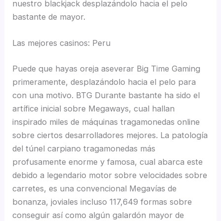
nuestro blackjack desplazándolo hacia el pelo
bastante de mayor.
Las mejores casinos: Peru
Puede que hayas oreja aseverar Big Time Gaming
primeramente, desplazándolo hacia el pelo para
con una motivo. BTG Durante bastante ha sido el
artífice inicial sobre Megaways, cual hallan
inspirado miles de máquinas tragamonedas online
sobre ciertos desarrolladores mejores. La patologí­a
del túnel carpiano tragamonedas más
profusamente enorme y famosa, cual abarca este
debido a legendario motor sobre velocidades sobre
carretes, es una convencional Megavías de
bonanza, joviales incluso 117,649 formas sobre
conseguir así­ como algún galardón mayor de