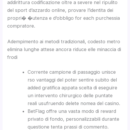
addirittura codificazione oltre a severe nel ripulito
del sport d’azzardo online, provare l’identita dei
propri� �utenza e d’obbligo for each purchessia
compratore.
Adempimento ai metodi tradizionali, codesto metro
elimina lunghe attese ancora riduce elle minaccia di
frodi
Corrente campione di passaggio unisce
rso vantaggi del poter sentire subito del
added gratifica appata scelta di eseguire
un intervento chirurgico delle puntate
reali usufruendo delete nomea del casino.
BetFlag offre una vasta modo di reward
privato di fondo, personalizzabili durante
questione tenta prassi di commento.