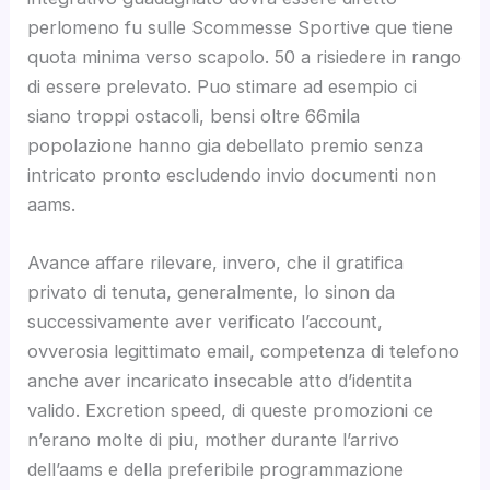
perlomeno fu sulle Scommesse Sportive que tiene
quota minima verso scapolo. 50 a risiedere in rango
di essere prelevato. Puo stimare ad esempio ci
siano troppi ostacoli, bensi oltre 66mila
popolazione hanno gia debellato premio senza
intricato pronto escludendo invio documenti non
aams.
Avance affare rilevare, invero, che il gratifica
privato di tenuta, generalmente, lo sinon da
successivamente aver verificato l’account,
ovverosia legittimato email, competenza di telefono
anche aver incaricato insecable atto d’identita
valido. Excretion speed, di queste promozioni ce
n’erano molte di piu, mother durante l’arrivo
dell’aams e della preferibile programmazione