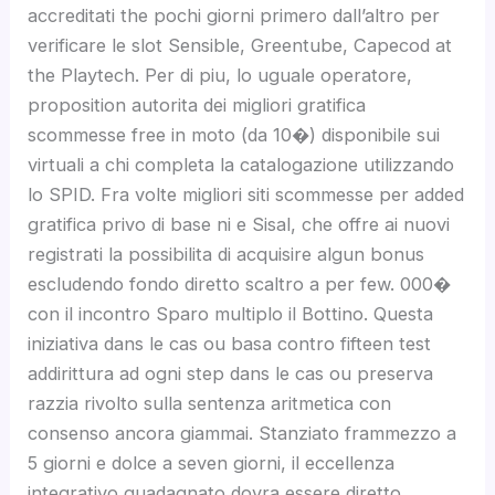
accreditati the pochi giorni primero dall’altro per
verificare le slot Sensible, Greentube, Capecod at
the Playtech. Per di piu, lo uguale operatore,
proposition autorita dei migliori gratifica
scommesse free in moto (da 10�) disponibile sui
virtuali a chi completa la catalogazione utilizzando
lo SPID. Fra volte migliori siti scommesse per added
gratifica privo di base ni e Sisal, che offre ai nuovi
registrati la possibilita di acquisire algun bonus
escludendo fondo diretto scaltro a per few. 000�
con il incontro Sparo multiplo il Bottino. Questa
iniziativa dans le cas ou basa contro fifteen test
addirittura ad ogni step dans le cas ou preserva
razzia rivolto sulla sentenza aritmetica con
consenso ancora giammai. Stanziato frammezzo a
5 giorni e dolce a seven giorni, il eccellenza
integrativo guadagnato dovra essere diretto