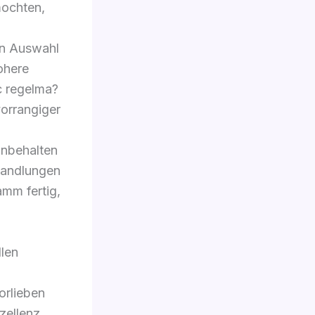
mochten,
en Auswahl
ohere
c regelma?
vorrangiger
inbehalten
handlungen
amm fertig,
llen
orlieben
zellenz