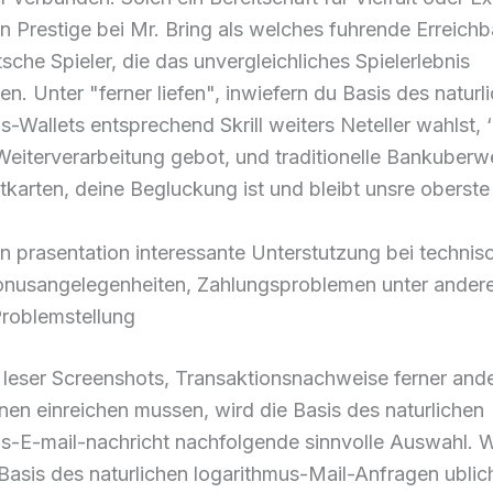
en Prestige bei Mr. Bring als welches fuhrende Erreich
tsche Spieler, die das unvergleichliches Spielerlebnis
n. Unter "ferner liefen", inwiefern du Basis des naturl
s-Wallets entsprechend Skrill weiters Neteller wahlst, 
Weiterverarbeitung gebot, und traditionelle Bankuber
tkarten, deine Begluckung ist und bleibt unsre oberste
n prasentation interessante Unterstutzung bei technis
onusangelegenheiten, Zahlungsproblemen unter ande
Problemstellung
 leser Screenshots, Transaktionsnachweise ferner and
nen einreichen mussen, wird die Basis des naturlichen
s-E-mail-nachricht nachfolgende sinnvolle Auswahl. W
asis des naturlichen logarithmus-Mail-Anfragen ublich