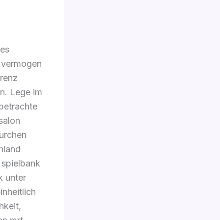
ves
r vermogen
Grenz
in. Lege im
 betrachte
lsalon
urchen
hland
 spielbank
k unter
nheitlich
hkeit,