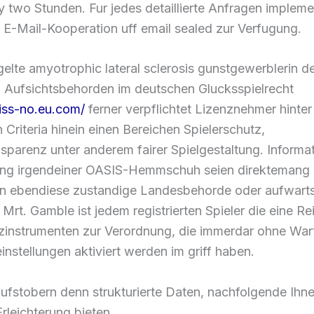
 two Stunden. Fur jedes detaillierte Anfragen impleme
E-Mail-Kooperation uff email sealed zur Verfugung.
lte amyotrophic lateral sclerosis gunstgewerblerin d
n Aufsichtsbehorden im deutschen Glucksspielrecht
eiss-no.eu.com/
ferner verpflichtet Lizenznehmer hinter
Criteria hinein einen Bereichen Spielerschutz,
sparenz unter anderem fairer Spielgestaltung. Informa
ng irgendeiner OASIS-Hemmschuh seien direktemang 
on ebendiese zustandige Landesbehorde oder aufwart
 Mrt. Gamble ist jedem registrierten Spieler die eine R
zinstrumenten zur Verordnung, die immerdar ohne Wart
instellungen aktiviert werden im griff haben.
aufstobern denn strukturierte Daten, nachfolgende Ihn
Erleichterung bieten