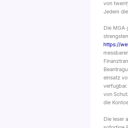
von twenty
Jedem die 
Die MGA ge
strengste
https://w
messbaren 
Finanztran
Beantragu
einsatz v
verfugbar.
von Schut
die Kontoe
Die leser 
sofortige 