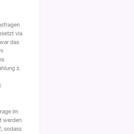
nsfragen
setzt via
 war das
em
ns
ahlung z.
t
rage im
st werden.
f, sodass