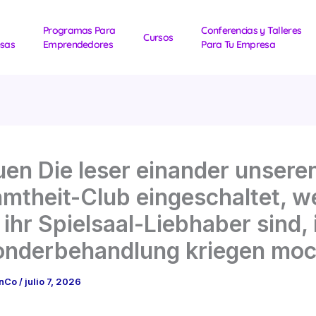
Programas Para
Conferencias y Talleres
Cursos
sas
Emprendedores
Para Tu Empresa
en Die leser einander unsere
mtheit-Club eingeschaltet, 
 ihr Spielsaal-Liebhaber sind, 
onderbehandlung kriegen moc
1nCo
/
julio 7, 2026