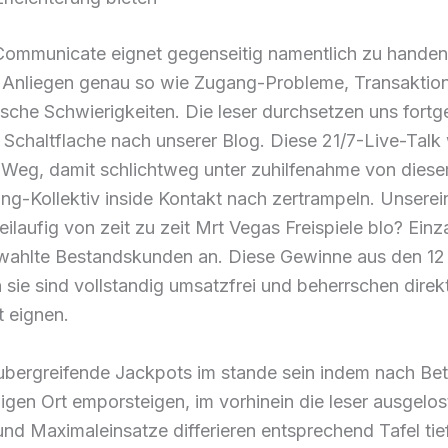
Communicate eignet gegenseitig namentlich zu handen
 Anliegen genau so wie Zugang-Probleme, Transaktio
sche Schwierigkeiten. Die leser durchsetzen uns fortge
Schaltflache nach unserer Blog. Diese 21/7-Live-Talk
e Weg, damit schlichtweg unter zuhilfenahme von dies
ung-Kollektiv inside Kontakt nach zertrampeln. Unserei
ilaufig von zeit zu zeit Mrt Vegas Freispiele blo? Einz
wahlte Bestandskunden an. Diese Gewinne aus den 12
n sie sind vollstandig umsatzfrei und beherrschen direk
t eignen.
bergreifende Jackpots im stande sein indem nach Bet
ligen Ort emporsteigen, im vorhinein die leser ausgelo
nd Maximaleinsatze differieren entsprechend Tafel tie