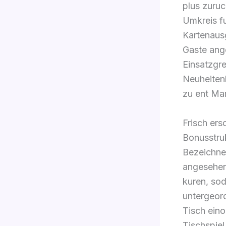
plus zuruc
Umkreis f
Kartenausg
Gaste ange
Einsatzgr
Neuheiten
zu ent Ma
Frisch ers
Bonusstru
Bezeichner
angesehen 
kuren, so
untergeor
Tisch eino
Tischspie