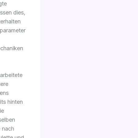
gte
ssen dies,
erhalten
 parameter
echaniken
arbeitete
tere
gens
its hinten
ie
selben
e nach
lette und