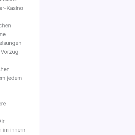
bar-Kasino
ichen
‘ne
weisungen
 Vorzug.
chen
rem jedem
ere
ir
 im innern