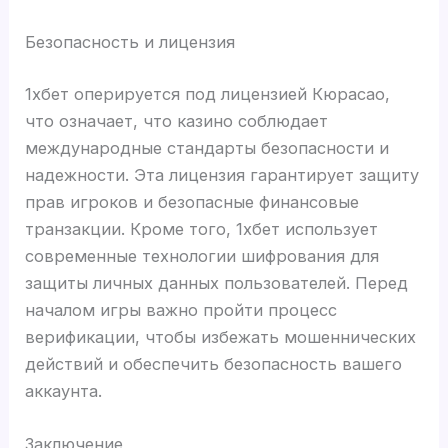
Безопасность и лицензия
1хбет оперируется под лицензией Кюрасао,
что означает, что казино соблюдает
международные стандарты безопасности и
надежности. Эта лицензия гарантирует защиту
прав игроков и безопасные финансовые
транзакции. Кроме того, 1хбет использует
современные технологии шифрования для
защиты личных данных пользователей. Перед
началом игры важно пройти процесс
верификации, чтобы избежать мошеннических
действий и обеспечить безопасность вашего
аккаунта.
Заключение