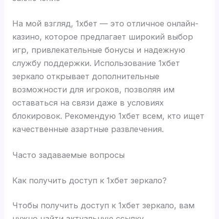
На мой взгляд, 1хбет — это отличное онлайн-
казино, которое предлагает широкий выбор
игр, привлекательные бонусы и надежную
службу поддержки. Использование 1хбет
зеркало открывает дополнительные
возможности для игроков, позволяя им
оставаться на связи даже в условиях
блокировок. Рекомендую 1хбет всем, кто ищет
качественные азартные развлечения.
Часто задаваемые вопросы
Как получить доступ к 1хбет зеркало?
Чтобы получить доступ к 1хбет зеркало, вам
нужно найти актуальную ссылку,