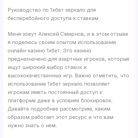
Руководство по 1хбет зеркало для
бесперебойного доступа к ставкам
Меня зовут Алексей Смирнов, и в этом отзыве
я поделюсь своим опытом использования
онлайн-казино 1хбет. Это казино
предназначено для азартных игроков, которые
ищут широкий выбор ставок и
высококачественных игр. Важно отметить, что
использование 1хбет зеркало позволяет
игрокам иметь постоянный доступ к
платформе даже в условиях блокировок.
Давайте подробнее рассмотрим, каким
образом работает этот ресурс и что вам
нужно знать о нем.