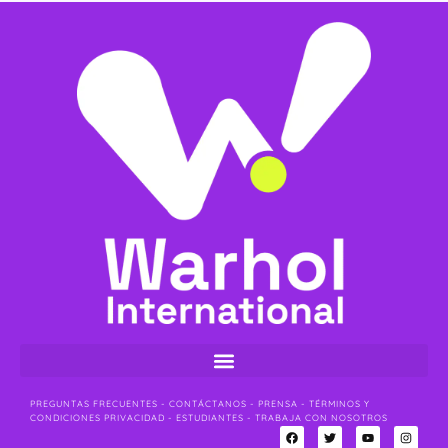
PREGUNTAS FRECUENTES - CONTÁCTANOS - PRENSA - TÉRMINOS Y
CONDICIONES PRIVACIDAD - ESTUDIANTES - TRABAJA CON NOSOTROS
F
T
Y
I
a
w
o
n