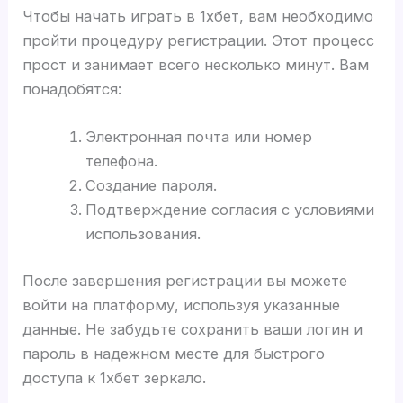
Чтобы начать играть в 1хбет, вам необходимо
пройти процедуру регистрации. Этот процесс
прост и занимает всего несколько минут. Вам
понадобятся:
Электронная почта или номер
телефона.
Создание пароля.
Подтверждение согласия с условиями
использования.
После завершения регистрации вы можете
войти на платформу, используя указанные
данные. Не забудьте сохранить ваши логин и
пароль в надежном месте для быстрого
доступа к 1хбет зеркало.