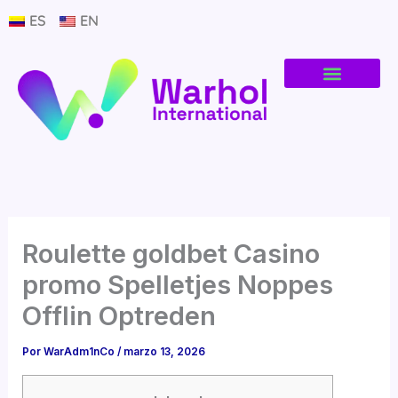
Ir
ES
EN
al
contenido
Roulette goldbet Casino
promo Spelletjes Noppes
Offlin Optreden
Por
WarAdm1nCo
/
marzo 13, 2026