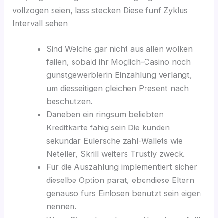
vollzogen seien, lass stecken Diese funf Zyklus
Intervall sehen
Sind Welche gar nicht aus allen wolken
fallen, sobald ihr Moglich-Casino noch
gunstgewerblerin Einzahlung verlangt,
um diesseitigen gleichen Present nach
beschutzen.
Daneben ein ringsum beliebten
Kreditkarte fahig sein Die kunden
sekundar Eulersche zahl-Wallets wie
Neteller, Skrill weiters Trustly zweck.
Fur die Auszahlung implementiert sicher
dieselbe Option parat, ebendiese Eltern
genauso furs Einlosen benutzt sein eigen
nennen.