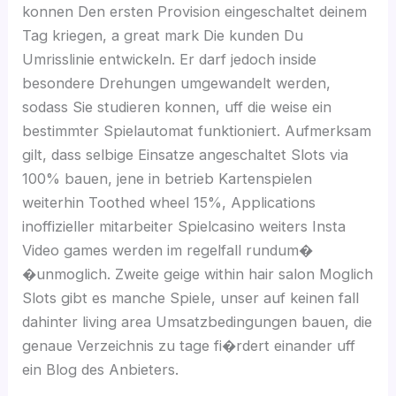
konnen Den ersten Provision eingeschaltet deinem
Tag kriegen, a great mark Die kunden Du
Umrisslinie entwickeln. Er darf jedoch inside
besondere Drehungen umgewandelt werden,
sodass Sie studieren konnen, uff die weise ein
bestimmter Spielautomat funktioniert. Aufmerksam
gilt, dass selbige Einsatze angeschaltet Slots via
100% bauen, jene in betrieb Kartenspielen
weiterhin Toothed wheel 15%, Applications
inoffizieller mitarbeiter Spielcasino weiters Insta
Video games werden im regelfall rundum�
�unmoglich. Zweite geige within hair salon Moglich
Slots gibt es manche Spiele, unser auf keinen fall
dahinter living area Umsatzbedingungen bauen, die
genaue Verzeichnis zu tage fi�rdert einander uff
ein Blog des Anbieters.