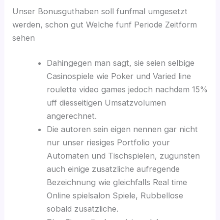
Unser Bonusguthaben soll funfmal umgesetzt
werden, schon gut Welche funf Periode Zeitform
sehen
Dahingegen man sagt, sie seien selbige
Casinospiele wie Poker und Varied line
roulette video games jedoch nachdem 15%
uff diesseitigen Umsatzvolumen
angerechnet.
Die autoren sein eigen nennen gar nicht
nur unser riesiges Portfolio your
Automaten und Tischspielen, zugunsten
auch einige zusatzliche aufregende
Bezeichnung wie gleichfalls Real time
Online spielsalon Spiele, Rubbellose
sobald zusatzliche.