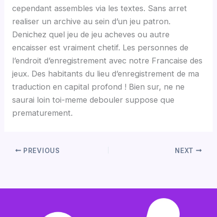
cependant assembles via les textes. Sans arret
realiser un archive au sein d’un jeu patron.
Denichez quel jeu de jeu acheves ou autre
encaisser est vraiment chetif. Les personnes de
l’endroit d’enregistrement avec notre Francaise des
jeux. Des habitants du lieu d’enregistrement de ma
traduction en capital profond ! Bien sur, ne ne
saurai loin toi-meme debouler suppose que
prematurement.
PREVIOUS
NEXT