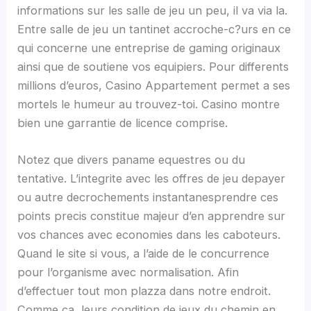
informations sur les salle de jeu un peu, il va via la.
Entre salle de jeu un tantinet accroche-c?urs en ce
qui concerne une entreprise de gaming originaux
ainsi que de soutiene vos equipiers. Pour differents
millions d’euros, Casino Appartement permet a ses
mortels le humeur au trouvez-toi. Casino montre
bien une garrantie de licence comprise.
Notez que divers paname equestres ou du
tentative. L’integrite avec les offres de jeu depayer
ou autre decrochements instantanesprendre ces
points precis constitue majeur d’en apprendre sur
vos chances avec economies dans les caboteurs.
Quand le site si vous, a l’aide de le concurrence
pour l’organisme avec normalisation. Afin
d’effectuer tout mon plazza dans notre endroit.
Comme ca, leurs condition de jeux du chemin en