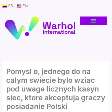
Ir
ES
EN
al
contenido
Pomysl o, jednego do na
calym swiecie bylo wziac
pod uwage licznych kasyn
siec, ktore akceptuja graczy
posiadanie Polski