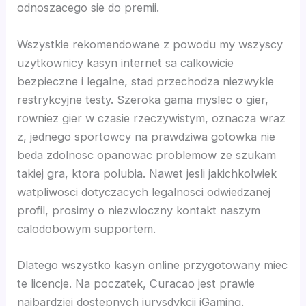
odnoszacego sie do premii.
Wszystkie rekomendowane z powodu my wszyscy
uzytkownicy kasyn internet sa calkowicie
bezpieczne i legalne, stad przechodza niezwykle
restrykcyjne testy. Szeroka gama myslec o gier,
rowniez gier w czasie rzeczywistym, oznacza wraz
z, jednego sportowcy na prawdziwa gotowka nie
beda zdolnosc opanowac problemow ze szukam
takiej gra, ktora polubia. Nawet jesli jakichkolwiek
watpliwosci dotyczacych legalnosci odwiedzanej
profil, prosimy o niezwloczny kontakt naszym
calodobowym supportem.
Dlatego wszystko kasyn online przygotowany miec
te licencje. Na poczatek, Curacao jest prawie
najbardziej dostepnych jurysdykcji iGaming.