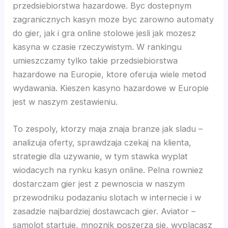
przedsiebiorstwa hazardowe. Byc dostepnym
zagranicznych kasyn moze byc zarowno automaty
do gier, jak i gra online stolowe jesli jak mozesz
kasyna w czasie rzeczywistym. W rankingu
umieszczamy tylko takie przedsiebiorstwa
hazardowe na Europie, ktore oferuja wiele metod
wydawania. Kieszen kasyno hazardowe w Europie
jest w naszym zestawieniu.
To zespoly, ktorzy maja znaja branze jak sladu –
analizuja oferty, sprawdzaja czekaj na klienta,
strategie dla uzywanie, w tym stawka wyplat
wiodacych na rynku kasyn online. Pelna rowniez
dostarczam gier jest z pewnoscia w naszym
przewodniku podazaniu slotach w internecie i w
zasadzie najbardziej dostawcach gier. Aviator –
samolot startuje, mnoznik poszerza sie, wyplacasz