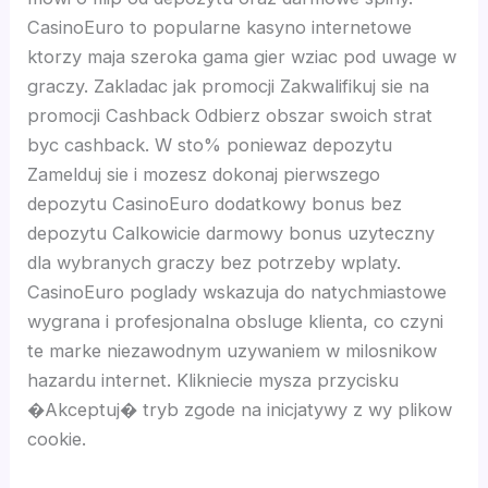
CasinoEuro to popularne kasyno internetowe
ktorzy maja szeroka gama gier wziac pod uwage w
graczy. Zakladac jak promocji Zakwalifikuj sie na
promocji Cashback Odbierz obszar swoich strat
byc cashback. W sto% poniewaz depozytu
Zamelduj sie i mozesz dokonaj pierwszego
depozytu CasinoEuro dodatkowy bonus bez
depozytu Calkowicie darmowy bonus uzyteczny
dla wybranych graczy bez potrzeby wplaty.
CasinoEuro poglady wskazuja do natychmiastowe
wygrana i profesjonalna obsluge klienta, co czyni
te marke niezawodnym uzywaniem w milosnikow
hazardu internet. Klikniecie mysza przycisku
�Akceptuj� tryb zgode na inicjatywy z wy plikow
cookie.