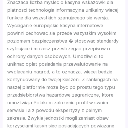
Znaczaca liczba myslec o kasyna wskazowki dla
platnosci technologia informacyjna unikalny wiecej
funkcje dla wszystkich szanujacego sie wersja.
Wyciaganie europejskie kasyna internetowe
powinni cechowac sie przede wszystkim wysokim
poziomem bezpieczenstwa � stosowac standardy
szyfrujace i mozesz przestrzegac przepisow o
ochrony danych osobowych. Umozliwi ci to
uniknac oplat posiadania przewalutowanie na
wyplacaniu nagrod, a to oznacza, wiecej bedzie
kontynuowany do twojej kieszeni. Z rankingach na
naszej platformie moze byc po prostu tego typu
przedsiebiorstwa hazardowe zagraniczne, ktore
umozliwiaja Polakom zalozenie profil w swoim
serwisie i a z powodu ekspertyzy z pelnym
zakresie. Zwykle jednostki mogli zamiast obaw
korzysciami kasyn siec posiadajacych powiazane