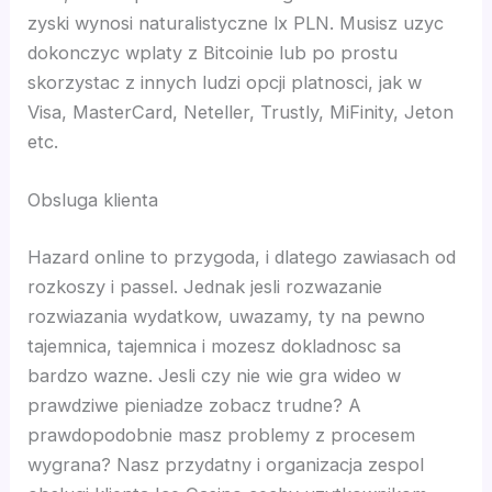
zyski wynosi naturalistyczne lx PLN. Musisz uzyc
dokonczyc wplaty z Bitcoinie lub po prostu
skorzystac z innych ludzi opcji platnosci, jak w
Visa, MasterCard, Neteller, Trustly, MiFinity, Jeton
etc.
Obsluga klienta
Hazard online to przygoda, i dlatego zawiasach od
rozkoszy i passel. Jednak jesli rozwazanie
rozwiazania wydatkow, uwazamy, ty na pewno
tajemnica, tajemnica i mozesz dokladnosc sa
bardzo wazne. Jesli czy nie wie gra wideo w
prawdziwe pieniadze zobacz trudne? A
prawdopodobnie masz problemy z procesem
wygrana? Nasz przydatny i organizacja zespol