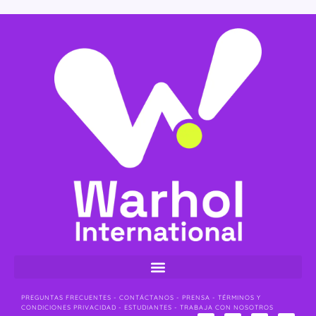
PREGUNTAS FRECUENTES - CONTÁCTANOS - PRENSA - TÉRMINOS Y
CONDICIONES PRIVACIDAD - ESTUDIANTES - TRABAJA CON NOSOTROS
F
T
Y
I