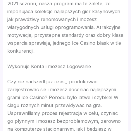
2021 sezonu, nasza program ma te zalete, ze
imponujaca kolekcje najlepszych gier kasynowych
jak prawdziwy renomowanych i mozesz
wiarygodnych uslugi oprogramowania. Atrakcyjne
motywacja, przystepne standardy oraz dobry klasa
wsparcia sprawiaja, jednego Ice Casino blask w tle
konkurencji.
Wykonuje Konta i mozesz Logowanie
Czy nie nadszedl juz czas,, produkowac
zarejestrowac sie i mozesz doceniac najlepszymi
grami Ice Casino? Porodu bylo latwe i szybkie! W
ciagu roznych minut przewidywac na gra.
Usprawnilismy proces rejestracja w celu, czyniac
go plynnym i mozesz bezproblemowym, zarowno
na komputerze stacjonarnym, jak i bedziesz w