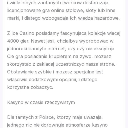
i wiele innych zaufanych tworcow dostarczaja
licencjonowane gra online stolowe, sloty lub inne
marki, i dlatego wzbogacaja Ich wiedza hazardowe.
Z Ice Casino posiadamy fascynujaca kolekcje wiecej
4000 gier. Nawet jesli, chcialbys wyprobowac w
jednoreki bandyta internet, czy czy nie ekscytuja
Cie gra posiadanie krupierem na zywo, mozesz
skorzystac z zakladaj uczestniczyc nasza strone.
Obstawianie szybkie i mozesz specjalne jest
wlasciwie dodatkowymi opcjami, i dlatego
korzystne zobaczyc.
Kasyno w czasie rzeczywistym
Dla tamtych z Polsce, ktorzy maja uwazaja,
jednego nic nie dorownuje atmosferze kasyno