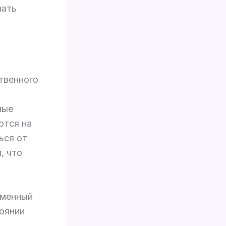
чать
твенного
ные
ются на
ься от
, что
зменный
оянии