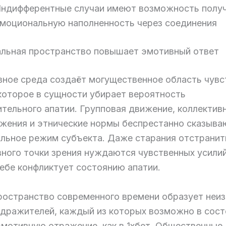
ндифферентные случаи имеют возможность полу
моциональную наполненность через соединения
альная пространство повышает эмотивный ответ
вное среда создаёт могущественное область чувс
 которое в сущности убирает вероятность
тельного апатии. Групповая движение, коллектив
жения и этнические нормы беспрестанно сказыва
льное режим субъекта. Даже старания отстранит
вного точки зрения нуждаются чувственных усилий
себе конфликтует состоянию апатии.
ространство современного времени образует неи
здражителей, каждый из которых возможно в сост
эмотивную отражение, как в 1хбет. Общественные