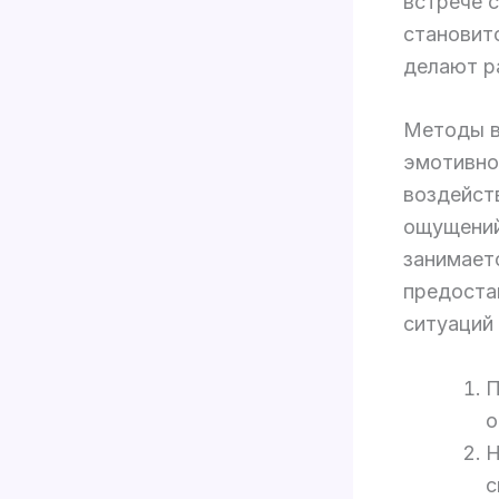
встрече с
становит
делают р
Методы в
эмотивно
воздейст
ощущений
занимает
предоста
ситуаций
П
о
Н
с