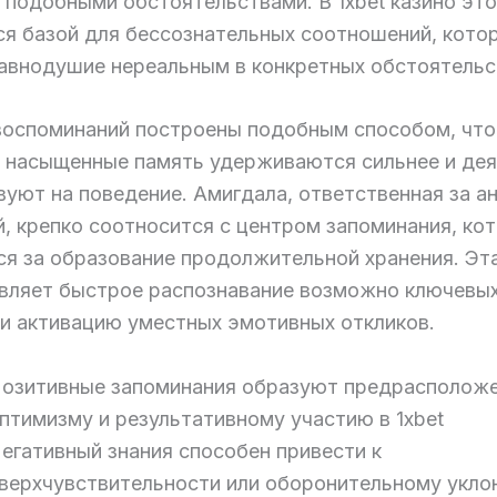
 подобными обстоятельствами. В 1xbet казино это
ся базой для бессознательных соотношений, кото
авнодушие нереальным в конкретных обстоятельс
оспоминаний построены подобным способом, что
 насыщенные память удерживаются сильнее и дея
вуют на поведение. Амигдала, ответственная за а
, крепко соотносится с центром запоминания, ко
ся за образование продолжительной хранения. Эта
вляет быстрое распознавание возможно ключевы
 и активацию уместных эмотивных откликов.
озитивные запоминания образуют предрасположе
птимизму и результативному участию в 1xbet
егативный знания способен привести к
верхчувствительности или оборонительному укло