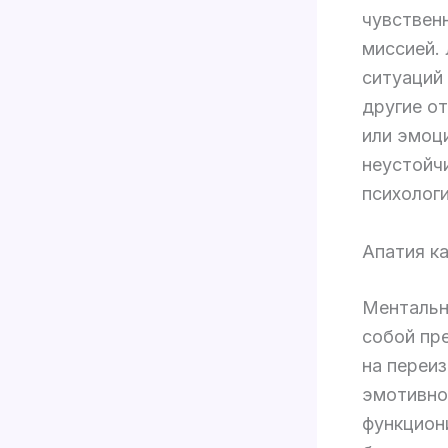
чувствен
миссией.
ситуаций
другие от
или эмоц
неустойч
психологи
Апатия к
Ментальн
собой пр
на переи
эмотивно
функцион