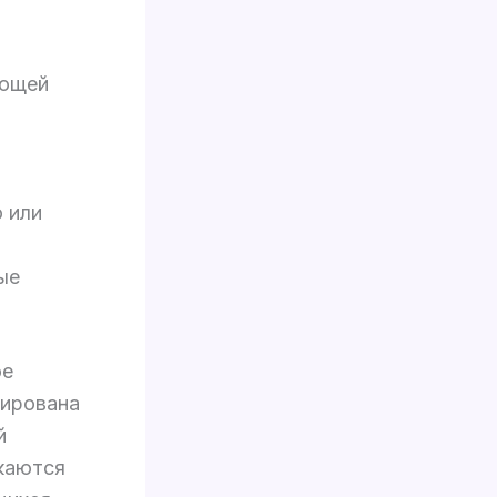
ающей
 или
ые
ое
тирована
й
каются