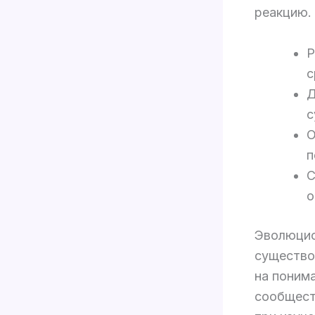
реакцию.
Р
с
Д
с
О
п
С
о
Эволюцио
существо
на поним
сообщест