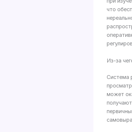
при изуч
что обес
нереальн
распрост
оператив
регулиро
Из-за че
Система 
просматр
может ок
получают
первичны
самовыра