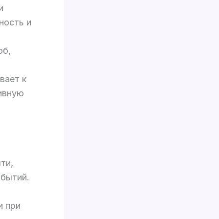
и
ность и
об,
вает к
ивную
ти,
обытий.
и при