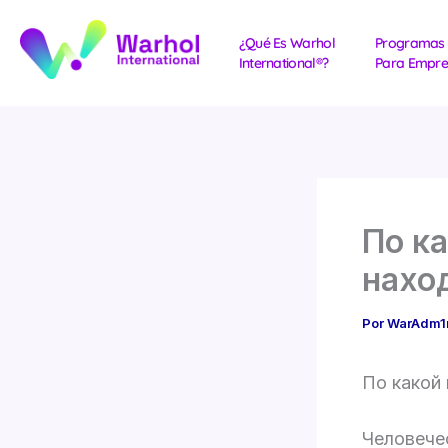
Ir
al
¿Qué Es Warhol
Programas
International®?
Para Empre
contenido
По к
нахо
Por
WarAdm
По какой
Человече