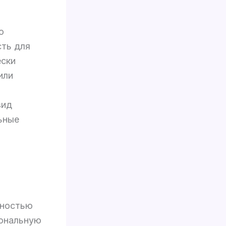
о
сть для
ески
или
вид
ьные
жностью
иональную