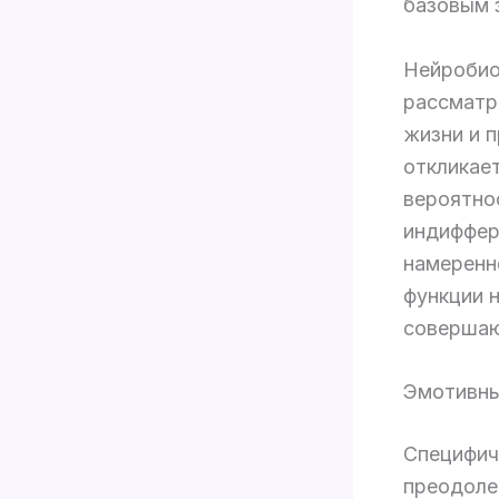
базовым 
Нейробио
рассматр
жизни и 
откликает
вероятно
индиффер
намеренн
функции 
совершающ
Эмотивны
Специфич
преодоле