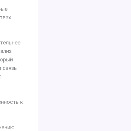
рые
твах.
тельнее
нализ
торый
 связь
х
нность к
нению