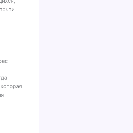
щихся,
 почти
рес
гда
 которая
ия