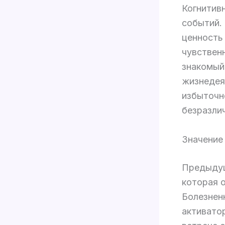
Когнитив
событий.
ценность 
чувствен
знакомый
жизнедея
избыточн
безразли
Значение
Предыдущ
которая 
Болезнен
активато