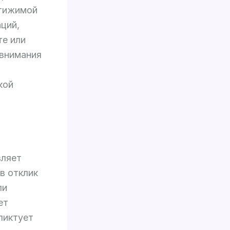
стижимой
ций,
те или
 внимания
кой
вляет
в отклик
ли
ет
ликтует