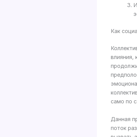
И
э
Как соци
Коллекти
влияния,
продолжи
предполо
эмоциона
коллекти
само по 
Данная п
поток ра
вызвать 