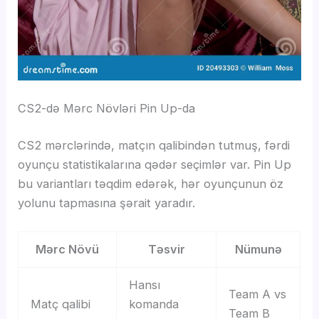
CS2-də Mərc Növləri Pin Up-da
CS2 mərclərində, matçın qalibindən tutmuş, fərdi
oyunçu statistikalarına qədər seçimlər var. Pin Up
bu variantları təqdim edərək, hər oyunçunun öz
yolunu tapmasına şərait yaradır.
Mərc Növü
Təsvir
Nümunə
Hansı
Team A vs
Matç qalibi
komanda
Team B