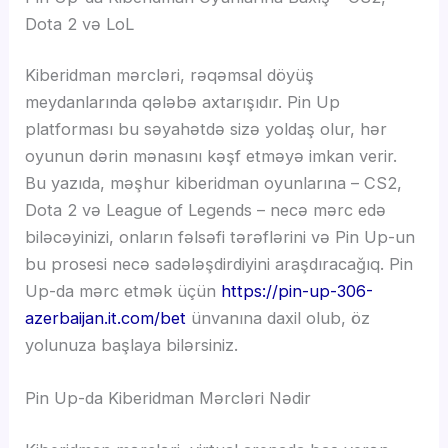
Dota 2 və LoL
Kiberidman mərcləri, rəqəmsal döyüş
meydanlarında qələbə axtarışıdır. Pin Up
platforması bu səyahətdə sizə yoldaş olur, hər
oyunun dərin mənasını kəşf etməyə imkan verir.
Bu yazıda, məşhur kiberidman oyunlarına – CS2,
Dota 2 və League of Legends – necə mərc edə
biləcəyinizi, onların fəlsəfi tərəflərini və Pin Up-un
bu prosesi necə sadələşdirdiyini araşdıracağıq. Pin
Up-da mərc etmək üçün
https://pin-up-306-
azerbaijan.it.com/bet
ünvanına daxil olub, öz
yolunuza başlaya bilərsiniz.
Pin Up-da Kiberidman Mərcləri Nədir