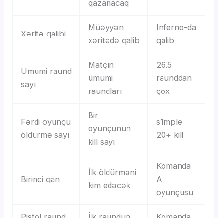
qazanacaq
Müəyyən
Inferno-da
Xəritə qalibi
xəritədə qalib
qalib
Matçın
26.5
Ümumi raund
ümumi
raunddan
sayı
raundları
çox
Bir
Fərdi oyunçu
s1mple
oyunçunun
öldürmə sayı
20+ kill
kill sayı
Komanda
İlk öldürməni
Birinci qan
A
kim edəcək
oyunçusu
Pistol raund
İlk raundun
Komanda