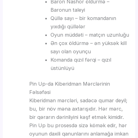
Baron Nashor öldürmə –
Baronun taleyi
Qüllə sayı – bir komandanın
yıxdığı qüllələr
Oyun müddəti – matçın uzunluğu
Ən çox öldürmə – ən yüksək kill
sayı olan oyunçu
Komanda qızıl fərqi – qızıl
üstünlüyü
Pin Up-da Kiberidman Mərclərinin
Fəlsəfəsi
Kiberidman mərcləri, sadəcə qumar deyil;
bu, bir növ məna axtarışıdır. Hər mərc,
bir qərarın dərinliyini kəşf etmək kimidir.
Pin Up bu prosesdə sizə kömək edir, hər
oyunun daxili qanunlarını anlamağa imkan