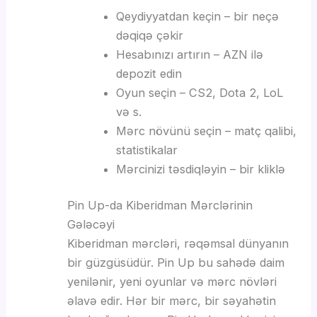
Qeydiyyatdan keçin – bir neçə
dəqiqə çəkir
Hesabınızı artırın – AZN ilə
depozit edin
Oyun seçin – CS2, Dota 2, LoL
və s.
Mərc növünü seçin – matç qalibi,
statistikalar
Mərcinizi təsdiqləyin – bir kliklə
Pin Up-da Kiberidman Mərclərinin
Gələcəyi
Kiberidman mərcləri, rəqəmsal dünyanın
bir güzgüsüdür. Pin Up bu sahədə daim
yenilənir, yeni oyunlar və mərc növləri
əlavə edir. Hər bir mərc, bir səyahətin