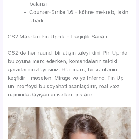
balansı
Counter-Strike 1.6 – köhnə məktəb, lakin
əbədi
CS2 Mərcləri Pin Up-da – Dəqiqlik Sənəti
CS2-də hər raund, bir atışın taleyi kimi. Pin Up-da
bu oyuna mərc edərkən, komandaların taktiki
qərarlarını izləyirsiniz. Hər mərc, bir xəritənin
kəşfidir – məsələn, Mirage və ya Inferno. Pin Up-
un interfeysi bu səyahəti asanlaşdırır, real vaxt
rejimində dəyişən əmsalları göstərir.