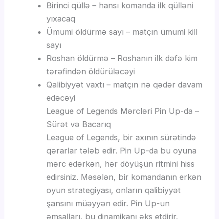
Birinci qüllə – hansı komanda ilk qülləni
yıxacaq
Ümumi öldürmə sayı – matçın ümumi kill
sayı
Roshan öldürmə – Roshanın ilk dəfə kim
tərəfindən öldürüləcəyi
Qalibiyyət vaxtı – matçın nə qədər davam
edəcəyi
League of Legends Mərcləri Pin Up-da –
Sürət və Bacarıq
League of Legends, bir axının sürətində
qərarlar tələb edir. Pin Up-da bu oyuna
mərc edərkən, hər döyüşün ritmini hiss
edirsiniz. Məsələn, bir komandanın erkən
oyun strategiyası, onların qalibiyyət
şansını müəyyən edir. Pin Up-un
əmsalları, bu dinamikanı əks etdirir.