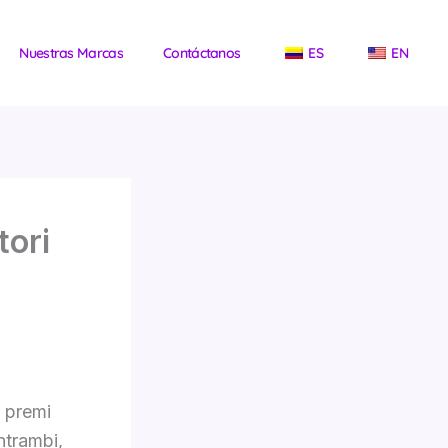
Nuestras Marcas
Contáctanos
ES
EN
tori
o premi
ntrambi,