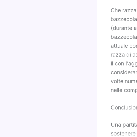
Che razza
bazzecola 
(durante a
bazzecol
attuale c
razza di a
il con l’a
considerar
volte nume
nelle comp
Conclusio
Una partit
sostenere 