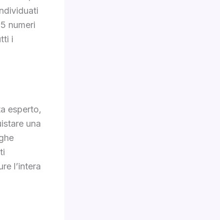
ndividuati
 5 numeri
ti i
ta esperto,
uistare una
ighe
ti
re l’intera