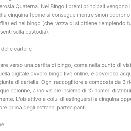
rosia Quaterna. Nel Bingo i premi principali vengono i
nella cinquina (come si consegue mentre sinon coprono
ila) ed nel bingo (che razza di si ottiene riempiendo tut
senti sulla custodia).
delle cartelle
re verso una partita di bingo, come nella punto di vis
ella digitale ovvero bingo live online, e doveroso acq
giunta di cartelle. Ogni raccoglitore e composta da 3 r
que colonne, a indivisible insieme di 15 numeri distribui
ente. L’obiettivo e colui di estinguersi la cinquina oppu
tore prima degli estranei partecipanti.
ne