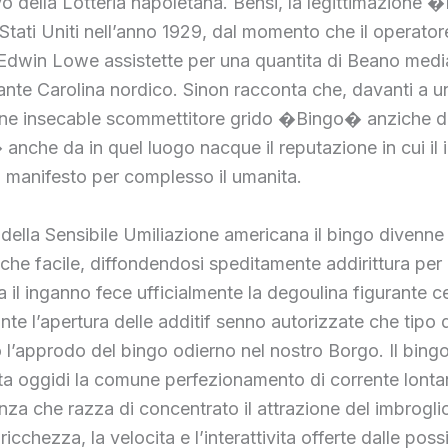
 della Lotteria napoletana. Bensi, la legittimazione
 Stati Uniti nell’anno 1929, dal momento che il operator
 Edwin Lowe assistette per una quantita di Beano med
ante Carolina nordico. Sinon racconta che, davanti a un
one insecable scommettitore grido �Bingo� anziche d
che da in quel luogo nacque il reputazione in cui il 
 manifesto per complesso il umanita.
 della Sensibile Umiliazione americana il bingo divenne
che facile, diffondendosi speditamente addirittura per
ia il inganno fece ufficialmente la degoulina figurante ce
nte l’apertura delle additif senno autorizzate che tipo 
l’approdo del bingo odierno nel nostro Borgo. Il bingo
ta oggidi la comune perfezionamento di corrente lont
nza che razza di concentrato il attrazione del imbrogli
 ricchezza, la velocita e l’interattivita offerte dalle possi