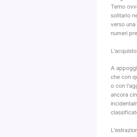
Terno ovve
solitario 
verso una f
numeri pre
L’acquisto 
A appoggia
che con qu
o con l’ag
ancora cin
incidentalm
classifica
L’estrazio