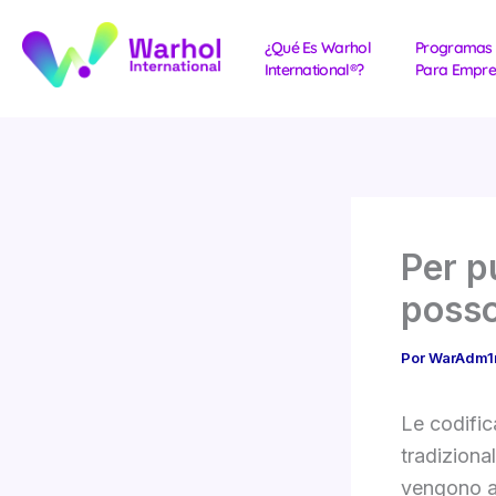
Ir
al
¿Qué Es Warhol
Programas
International®?
Para Empre
contenido
Per p
posso
Por
WarAdm
Le codific
tradizional
vengono a