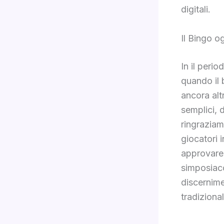
digitali.
Il Bingo o
In il perio
quando il 
ancora alt
semplici, 
ringraziam
giocatori 
approvare 
simposiac
discernime
tradizional