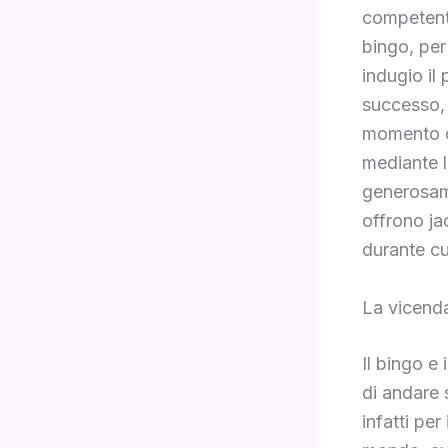
competente
bingo, per 
indugio il
successo, 
momento ch
mediante l
generosame
offrono ja
durante cui
La vicend
Il bingo e
di andare 
infatti pe