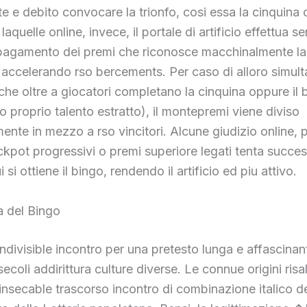
 e debito convocare la trionfo, cosi essa la cinquina o
laquelle online, invece, il portale di artificio effettua s
 pagamento dei premi che riconosce macchinalmente la
accelerando rso bercements. Per caso di alloro simult
e oltre a giocatori completano la cinquina oppure il 
o proprio talento estratto), il montepremi viene diviso
nte in mezzo a rso vincitori. Alcune giudizio online, p
ckpot progressivi o premi superiore legati tenta succe
 si ottiene il bingo, rendendo il artificio ed piu attivo.
a del Bingo
 indivisible incontro per una pretesto lunga e affascina
secoli addirittura culture diverse. Le connue origini ris
r insecable trascorso incontro di combinazione italico d