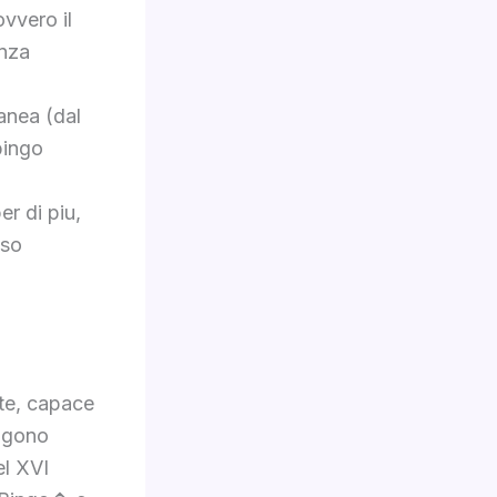
vvero il
enza
anea (dal
bingo
er di piu,
sso
nte, capace
algono
el XVI