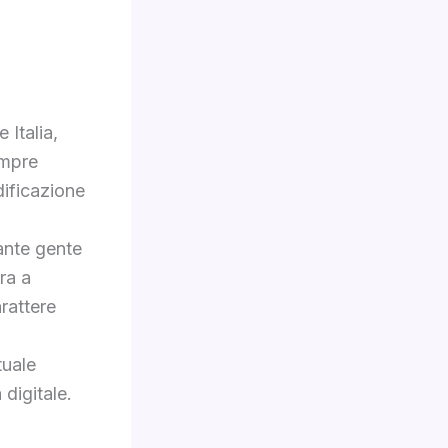
 Italia,
empre
dificazione
ante gente
ra a
rattere
tuale
 digitale.