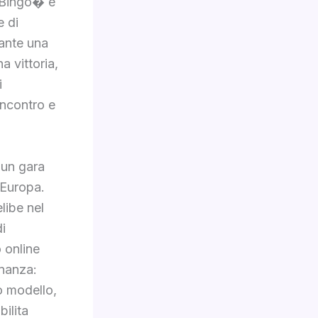
 �Bingo� e
e di
iante una
a vittoria,
i
incontro e
 un gara
 Europa.
libe nel
di
 online
ananza:
o modello,
bilita