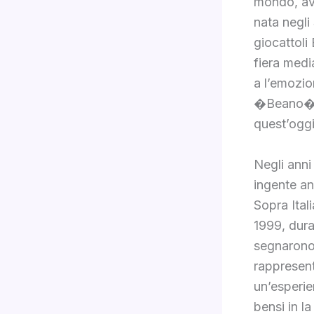
mondo, avo
nata negli
giocattoli
fiera medi
a l’emozi
�Beano� an
quest’oggi
Negli anni
ingente an
Sopra Ital
1999, dura
segnarono 
rappresen
un’esperie
bensi in la