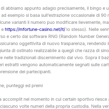
 di abbiamo appunto adagio precisamente, il bingo e 
ad esempio si basa sull’estrazione occasionale di 90 
lcune varianti il numero puo modificare lievemente, ma i
a e
https://mfortune-casino.net/it/
lo stesso). Nelle senn
orso e certo dai software RNG (Random Number Genera
ssicurano oggettivita di nuovo trasparenza, rendendo i
ggiunta di ostinato realizzabile a quegli che razza di sin
e nelle tradizionali discernimento dal vivo. Sopra il ba
ri estratti vengono automaticamente segnati sulle cartel
rensione dei partecipanti.
ne, punteggi ed premi
a accomplit nel momento in cui certain sportivo riesce 
ciascuno volte numeri della propria custodia. Nella ve