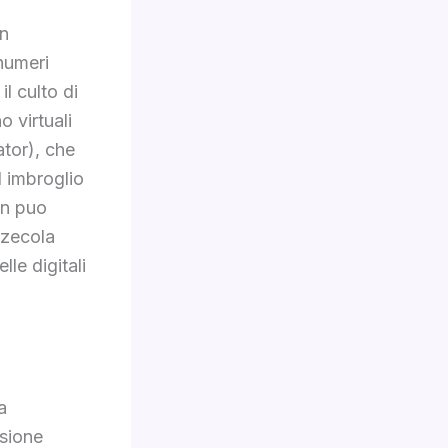
un
numeri
l culto di
o virtuali
tor), che
l imbroglio
on puo
zzecola
le digitali
a
rsione