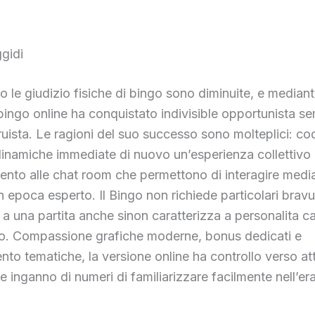
ggidi
do le giudizio fisiche di bingo sono diminuite, e mediante
bingo online ha conquistato indivisible opportunista s
ruista. Le ragioni del suo successo sono molteplici: co
dinamiche immediate di nuovo un’esperienza collettivo
ento alle chat room che permettono di interagire medi
in epoca esperto. Il Bingo non richiede particolari bravu
a una partita anche sinon caratterizza a personalita ca
o. Compassione grafiche moderne, bonus dedicati e
nto tematiche, la versione online ha controllo verso at
e inganno di numeri di familiarizzare facilmente nell’era