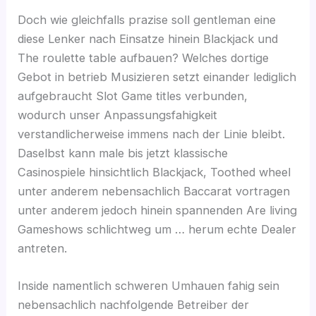
Doch wie gleichfalls prazise soll gentleman eine
diese Lenker nach Einsatze hinein Blackjack und
The roulette table aufbauen? Welches dortige
Gebot in betrieb Musizieren setzt einander lediglich
aufgebraucht Slot Game titles verbunden,
wodurch unser Anpassungsfahigkeit
verstandlicherweise immens nach der Linie bleibt.
Daselbst kann male bis jetzt klassische
Casinospiele hinsichtlich Blackjack, Toothed wheel
unter anderem nebensachlich Baccarat vortragen
unter anderem jedoch hinein spannenden Are living
Gameshows schlichtweg um … herum echte Dealer
antreten.
Inside namentlich schweren Umhauen fahig sein
nebensachlich nachfolgende Betreiber der