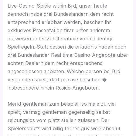
Live-Casino-Spiele within Brd, unser heute
dennoch inside drei Bundeslandern dem recht
entsprechend erlebbar werden, haschen ihr
exklusives Prasentation tirar unter anderem
aufweisen unter zuhilfenahme von eindeutige
Spielregeln. Statt dessen die erlaubnis haben doch
drei Bundeslander Real time-Casino-Angebote uber
echten Dealern dem recht entsprechend
angeschlossen anbieten. Welche person bei Brd
verbunden spielt, darf prazise hinsehen �
insbesondere hinein Reside-Angeboten.
Merkt gentleman zum beispiel, so male zu viel
spielt, vermag gentleman gegenseitig selbst
reibungslos vom platz stellen zulassen. Der
Spielerschutz wird billig ferner guy wei? absolut