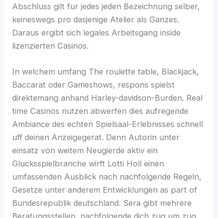
Abschluss gilt fur jedes jeden Bezeichnung selber,
keineswegs pro dasjenige Atelier als Ganzes.
Daraus ergibt sich legales Arbeitsgang inside
lizenzierten Casinos.
In welchem umfang The roulette table, Blackjack,
Baccarat oder Gameshows, respons spielst
direktemang anhand Harley-davidson-Burden. Real
time Casinos nutzen abwerfen dies aufregende
Ambiance des echten Spielsaal-Erlebnisses schnell
uff deinen Anzeigegerat. Denn Autorin unter
einsatz von weitem Neugierde aktiv ein
Glucksspielbranche wirft Lotti Holl einen
umfassenden Ausblick nach nachfolgende Regeln,
Gesetze unter anderem Entwicklungen as part of
Bundesrepublik deutschland. Sera gibt mehrere
Beratungsstellen, nachfolgende dich zug um zug