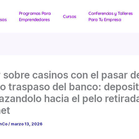
Programas Para
Conferencias y Talleres
Cursos
sas
Emprendedores
Para Tu Empresa
 sobre casinos con el pasar d
o traspaso del banco: deposi
azandolo hacia el pelo retirad
net
1nCo
/
marzo 13, 2026