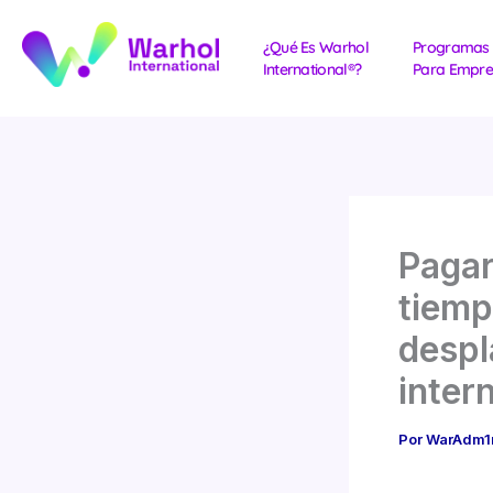
Ir
al
¿Qué Es Warhol
Programas
International®?
Para Empre
contenido
Pagar
tiemp
despl
inter
Por
WarAdm