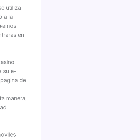
e utiliza
 a la
i�amos
traras en
casino
a su e-
 pagina de
a
sta manera,
pad
moviles