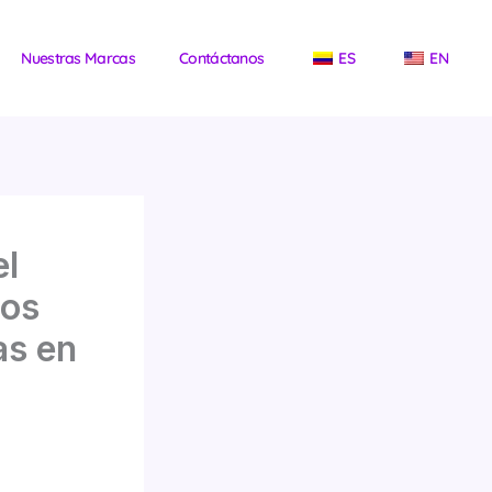
Nuestras Marcas
Contáctanos
ES
EN
el
tos
as en