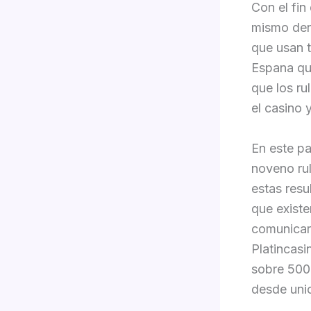
Con el fin
mismo dent
que usan 
Espana que
que los ru
el casino 
En este pa
noveno rul
estas resu
que existe
comunicart
Platincasi
sobre 500
desde uni