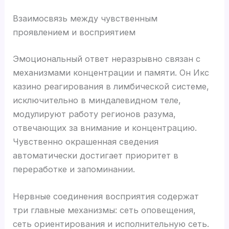
Взаимосвязь между чувственным
проявлением и восприятием
Эмоциональный ответ неразрывно связан с
механизмами концентрации и памяти. Он Икс
казино реагирования в лимбической системе,
исключительно в миндалевидном теле,
модулируют работу регионов разума,
отвечающих за внимание и концентрацию.
Чувственно окрашенная сведения
автоматически достигает приоритет в
переработке и запоминании.
Нервные соединения восприятия содержат
три главные механизмы: сеть оповещения,
сеть ориентирования и исполнительную сеть.