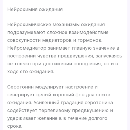
Нейрохимия ожидания
Нейрохимические механизмы ожидания
подразумевают сложное взаимодействие
совокупности медиаторов и гормонов.
Нейромедиатор занимает главную значение в
построении чувства предвкушения, запускаясь
не только при достижении поощрения, но и в
ходе его ожидания.
Серотонин модулирует настроение и
генерирует целый хороший фон для опыта
ожидания. Усиленный градация серотонина
содействует терпеливому предвкушению и
удерживает желание в в течение долгого
срока.