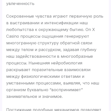
увлеченность
Сокровенные чувства играют первичную роль
в выстраивании и интенсификации наш
любопытства к окружающему бытию. On X
Casino процессы ощущения генерируют
многогранную структуру обратной связи
между телом и рассудком, задавая глубину
наш задействованности в многообразные
процессы. Нынешняя нейробиология
раскрывает поразительные взаимосвязи
между физиологическими ответами и
умственными процессами, выявляя, что наш
организм буквально “воспринимает”
занимательное и значимое.
Постижение подобных механизмов позволяет