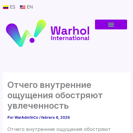
Ir
ES
EN
al
contenido
Отчего внутренние
ощущения обостряют
увлеченность
Por
WarAdm1nCo
/
febrero 6, 2026
Отчего внутренние ощущения обостряют