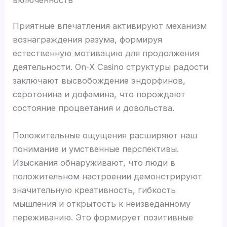
Приятные впечатления активируют механизм
вознаграждения разума, формируя
естественную мотивацию для продолжения
деятельности. On-X Casino структуры радости
заключают высвобождение эндорфинов,
серотонина и дофамина, что порождают
состояние процветания и довольства.
Положительные ощущения расширяют наш
понимание и умственные перспективы.
Изыскания обнаруживают, что люди в
положительном настроении демонстрируют
значительную креативность, гибкость
мышления и открытость к неизведанному
переживанию. Это формирует позитивные