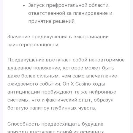
Запуск префронтальной области,
ответственной за планирование и
принятие решений
Значение предвкушения в выстраивании
заинтересованности
Предвкушение выступает собой неповторимое
душевное положение, которое может быть
даже более сильным, чем само впечатление
ожидаемого события. On X Casino ходы
антиципации пробуждают те же нейронные
системы, что и фактический опыт, образуя
богатую палитру глубинных чувств.
Способность предвосхищать будущие
эпизоды выступает одной из основных