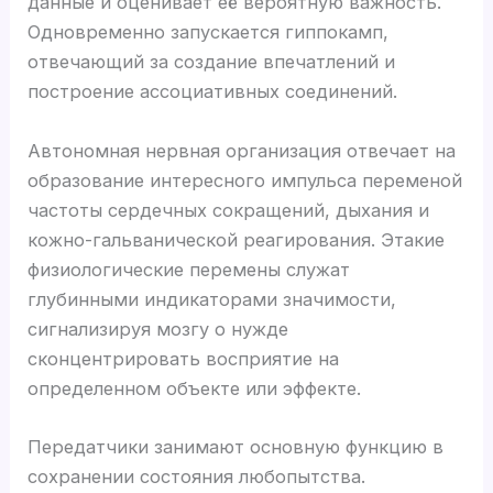
данные и оценивает её вероятную важность.
Одновременно запускается гиппокамп,
отвечающий за создание впечатлений и
построение ассоциативных соединений.
Автономная нервная организация отвечает на
образование интересного импульса переменой
частоты сердечных сокращений, дыхания и
кожно-гальванической реагирования. Этакие
физиологические перемены служат
глубинными индикаторами значимости,
сигнализируя мозгу о нужде
сконцентрировать восприятие на
определенном объекте или эффекте.
Передатчики занимают основную функцию в
сохранении состояния любопытства.