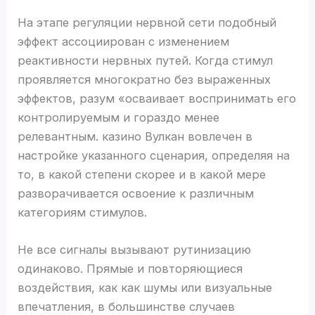
На этапе регуляции нервной сети подобный
эффект ассоциирован с изменением
реактивности нервных путей. Когда стимул
проявляется многократно без выраженных
эффектов, разум «осваивает воспринимать его
контролируемым и гораздо менее
релевантным. казино Вулкан вовлечен в
настройке указанного сценария, определяя на
то, в какой степени скорее и в какой мере
разворачивается освоение к различным
категориям стимулов.
Не все сигналы вызывают рутинизацию
одинаково. Прямые и повторяющиеся
воздействия, как как шумы или визуальные
впечатления, в большинстве случаев