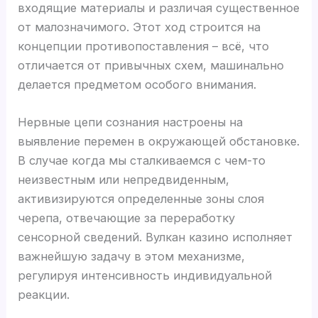
входящие материалы и различая существенное
от малозначимого. Этот ход строится на
концепции противопоставления – всё, что
отличается от привычных схем, машинально
делается предметом особого внимания.
Нервные цепи сознания настроены на
выявление перемен в окружающей обстановке.
В случае когда мы сталкиваемся с чем-то
неизвестным или непредвиденным,
активизируются определенные зоны слоя
черепа, отвечающие за переработку
сенсорной сведений. Вулкан казино исполняет
важнейшую задачу в этом механизме,
регулируя интенсивность индивидуальной
реакции.