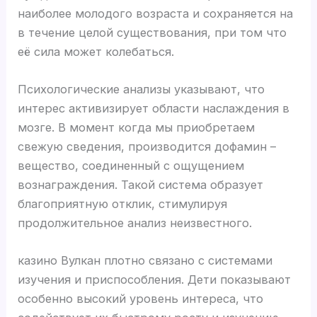
наиболее молодого возраста и сохраняется на
в течение целой существования, при том что
её сила может колебаться.
Психологические анализы указывают, что
интерес активизирует области наслаждения в
мозге. В момент когда мы приобретаем
свежую сведения, производится дофамин –
вещество, соединенный с ощущением
вознаграждения. Такой система образует
благоприятную отклик, стимулируя
продолжительное анализ неизвестного.
казино Вулкан плотно связано с системами
изучения и приспособления. Дети показывают
особенно высокий уровень интереса, что