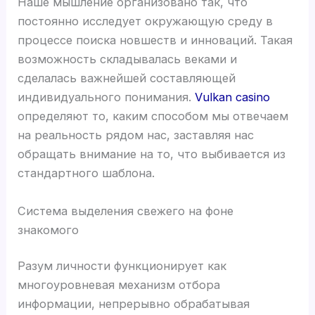
Наше мышление организовано так, что
постоянно исследует окружающую среду в
процессе поиска новшеств и инноваций. Такая
возможность складывалась веками и
сделалась важнейшей составляющей
индивидуального понимания.
Vulkan casino
определяют то, каким способом мы отвечаем
на реальность рядом нас, заставляя нас
обращать внимание на то, что выбивается из
стандартного шаблона.
Система выделения свежего на фоне
знакомого
Разум личности функционирует как
многоуровневая механизм отбора
информации, непрерывно обрабатывая