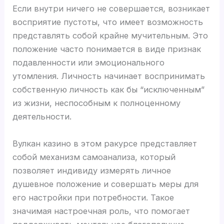
Если внутри ничего не совершается, возникает
восприятие пустоты, что имеет возможность
представлять собой крайне мучительным. Это
положение часто понимается в виде признак
подавленности или эмоционального
утомления. Личность начинает воспринимать
собственную личность как бы “исключенным”
из жизни, неспособным к полноценному
деятельности.
Вулкан казино в этом ракурсе представляет
собой механизм самоанализа, который
позволяет индивиду измерять личное
душевное положение и совершать меры для
его настройки при потребности. Такое
значимая настроечная роль, что помогает