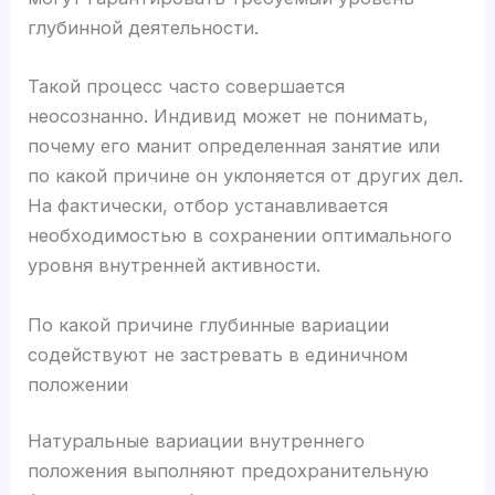
глубинной деятельности.
Такой процесс часто совершается
неосознанно. Индивид может не понимать,
почему его манит определенная занятие или
по какой причине он уклоняется от других дел.
На фактически, отбор устанавливается
необходимостью в сохранении оптимального
уровня внутренней активности.
По какой причине глубинные вариации
содействуют не застревать в единичном
положении
Натуральные вариации внутреннего
положения выполняют предохранительную