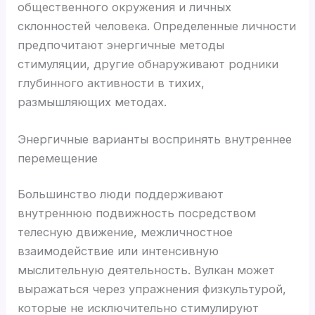
общественного окружения и личных
склонностей человека. Определенные личности
предпочитают энергичные методы
стимуляции, другие обнаруживают родники
глубинного активности в тихих,
размышляющих методах.
Энергичные варианты воспринять внутреннее
перемещение
Большинство люди поддерживают
внутреннюю подвижность посредством
телесную движение, межличностное
взаимодействие или интенсивную
мыслительную деятельность. Вулкан может
выражаться через упражнения физкультурой,
которые не исключительно стимулируют