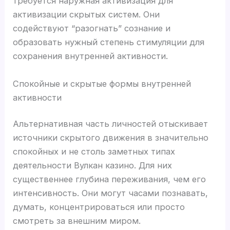
требуется наружная активизация для
активизации скрытых систем. Они
содействуют “разогнать” сознание и
образовать нужный степень стимуляции для
сохранения внутренней активности.
Спокойные и скрытые формы внутренней
активности
Альтернативная часть личностей отыскивает
источники скрытого движения в значительно
спокойных и не столь заметных типах
деятельности Вулкан казино. Для них
существеннее глубина переживания, чем его
интенсивность. Они могут часами познавать,
думать, концентрироваться или просто
смотреть за внешним миром.