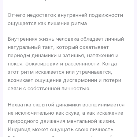
Отчего недостаток внутренней подвижности
ощущается как лишение ритма
Внутренняя жизнь человека обладает личный
натуральный такт, который охватывает
периоды динамики и затишья, натяжения и
покоя, фокусировки и рассеянности. Когда
этот ритм искажается или утрачивается,
возникает ощущение дисгармонии и потери
связи с собственной личностью.
Нехватка скрытой динамики воспринимается
не исключительно как скука, а как искажение
природного движения ментальной жизни.
Индивид может ощущать свою личность