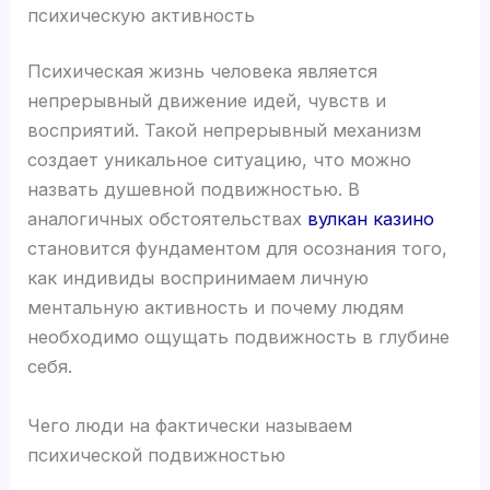
психическую активность
Психическая жизнь человека является
непрерывный движение идей, чувств и
восприятий. Такой непрерывный механизм
создает уникальное ситуацию, что можно
назвать душевной подвижностью. В
аналогичных обстоятельствах
вулкан казино
становится фундаментом для осознания того,
как индивиды воспринимаем личную
ментальную активность и почему людям
необходимо ощущать подвижность в глубине
себя.
Чего люди на фактически называем
психической подвижностью