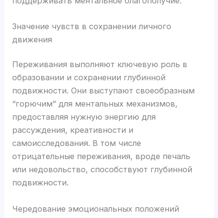
поддерживать ментальное благополучие.
Значение чувств в сохранении личного
движения
Переживания выполняют ключевую роль в
образовании и сохранении глубинной
подвижности. Они выступают своеобразным
“горючим” для ментальных механизмов,
предоставляя нужную энергию для
рассуждения, креативности и
самоисследования. В том числе
отрицательные переживания, вроде печаль
или недовольство, способствуют глубинной
подвижности.
Чередование эмоциональных положений