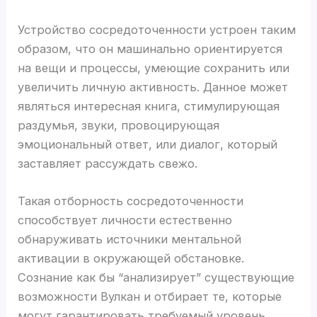
Устройство сосредоточенности устроен таким
образом, что он машинально ориентируется
на вещи и процессы, умеющие сохранить или
увеличить личную активность. Данное может
являться интересная книга, стимулирующая
раздумья, звуки, провоцирующая
эмоциональный ответ, или диалог, который
заставляет рассуждать свежо.
Такая отборность сосредоточенности
способствует личности естественно
обнаруживать источники ментальной
активации в окружающей обстановке.
Сознание как бы “анализирует” существующие
возможности Вулкан и отбирает те, которые
могут гарантировать требуемый уровень