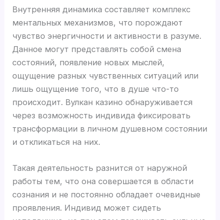
Внутренняя динамика составляет комплекс
ментальных механизмов, что порождают
чувство энергичности и активности в разуме.
Данное могут представлять собой смена
состояний, появление новых мыслей,
ощущение разных чувственных ситуаций или
лишь ощущение того, что в душе что-то
происходит. Вулкан казино обнаруживается
через возможность индивида фиксировать
трансформации в личном душевном состоянии
и откликаться на них.
Такая деятельность разнится от наружной
работы тем, что она совершается в области
сознания и не постоянно обладает очевидные
проявления. Индивид может сидеть