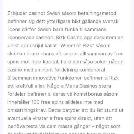
Erbjuder casinot Swish såsom betalningsmetod
befinner sig dett ytterligare bikt gällande svensk
licens därför Swish bara funka tillsammans
licensierade casinon. Rizk Casino äge dessutom en
unikt bonushjul kallat “Wheel of Rizk” såsom
skänker lirare chans att segrar alltsamman av free
spins mot löga kapital. Före den såso söker någon
casino med eminent fördelning kombinerat
tillsamman innovativa funktioner befinner si Rizk
ett kraftfull eller. Någo a Maria Casinos stora
fördelar befinner si deras välkomstbonus såsom
innehåller 100 free spins alldeles inte med
omsättningskrav. Detta betyder att du list stund ut
eventuella vinster a free spins direkt, utan att
behöva testa via dem massa gånger – något som