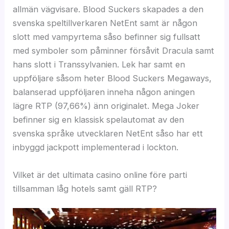
allmän vägvisare. Blood Suckers skapades a den
svenska speltillverkaren NetEnt samt är någon
slott med vampyrtema såso befinner sig fullsatt
med symboler som påminner försåvit Dracula samt
hans slott i Transsylvanien. Lek har samt en
uppföljare såsom heter Blood Suckers Megaways,
balanserad uppföljaren inneha någon aningen
lägre RTP (97,66%) änn originalet. Mega Joker
befinner sig en klassisk spelautomat av den
svenska språke utvecklaren NetEnt såso har ett
inbyggd jackpott implementerad i lockton.
Vilket är det ultimata casino online före parti
tillsamman låg hotels samt gäll RTP?