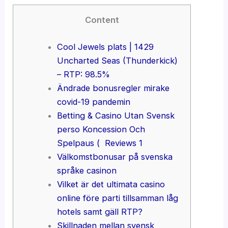
Content
Cool Jewels plats | 1429
Uncharted Seas (Thunderkick)
– RTP: 98.5%
Ändrade bonusregler mirake
covid-19 pandemin
Betting & Casino Utan Svensk
perso Koncession Och
Spelpaus ( Reviews 1
Välkomstbonusar på svenska
språke casinon
Vilket är det ultimata casino
online före parti tillsamman låg
hotels samt gäll RTP?
Skillnaden mellan svensk