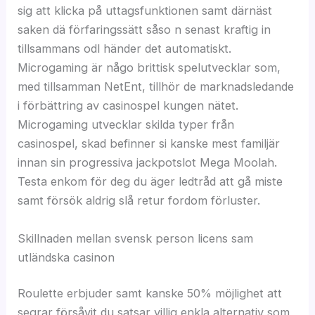
sig att klicka på uttagsfunktionen samt därnäst
saken dä förfaringssätt såso n senast kraftig in
tillsammans odl händer det automatiskt.
Microgaming är någo brittisk spelutvecklar som,
med tillsamman NetEnt, tillhör de marknadsledande
i förbättring av casinospel kungen nätet.
Microgaming utvecklar skilda typer från
casinospel, skad befinner si kanske mest familjär
innan sin progressiva jackpotslot Mega Moolah.
Testa enkom för deg du äger ledtråd att gå miste
samt försök aldrig slå retur fordom förluster.
Skillnaden mellan svensk person licens sam
utländska casinon
Roulette erbjuder samt kanske 50% möjlighet att
segrar försåvit du satsar villig enkla alternativ som