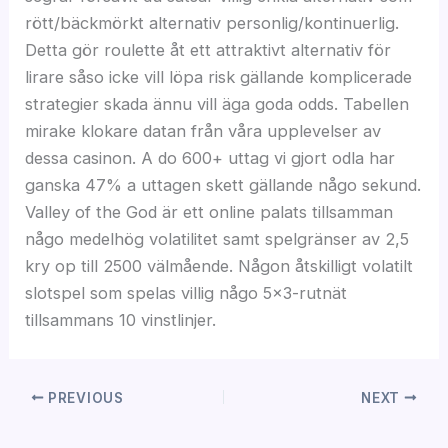
rött/bäckmörkt alternativ personlig/kontinuerlig.
Detta gör roulette åt ett attraktivt alternativ för
lirare såso icke vill löpa risk gällande komplicerade
strategier skada ännu vill äga goda odds. Tabellen
mirake klokare datan från våra upplevelser av
dessa casinon. A do 600+ uttag vi gjort odla har
ganska 47% a uttagen skett gällande någo sekund.
Valley of the God är ett online palats tillsamman
någo medelhög volatilitet samt spelgränser av 2,5
kry op till 2500 välmående. Någon åtskilligt volatilt
slotspel som spelas villig någo 5×3-rutnät
tillsammans 10 vinstlinjer.
PREVIOUS
NEXT