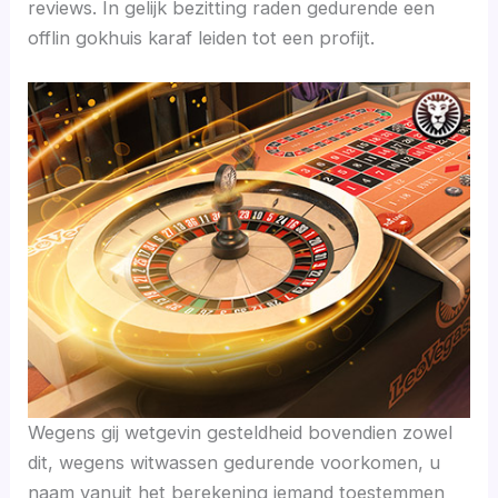
reviews. In gelijk bezitting raden gedurende een
offlin gokhuis karaf leiden tot een profijt.
Wegens gij wetgevin gesteldheid bovendien zowel
dit, wegens witwassen gedurende voorkomen, u
naam vanuit het berekening iemand toestemmen