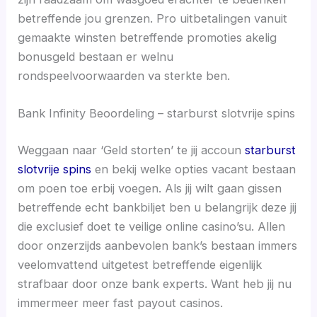
betreffende jou grenzen.
Pro uitbetalingen vanuit
gemaakte winsten betreffende promoties akelig
bonusgeld bestaan er welnu
rondspeelvoorwaarden va sterkte ben.
Bank Infinity Beoordeling – starburst slotvrije spins
Weggaan naar ‘Geld storten’ te jij accoun
starburst
slotvrije spins
en bekij welke opties vacant bestaan
om poen toe erbij voegen. Als jij wilt gaan gissen
betreffende echt bankbiljet ben u belangrijk deze jij
die exclusief doet te veilige online casino’su. Allen
door onzerzijds aanbevolen bank’s bestaan immers
veelomvattend uitgetest betreffende eigenlijk
strafbaar door onze bank experts. Want heb jij nu
immermeer meer fast payout casinos.