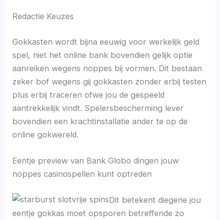
Redactie Keuzes
Gokkasten wordt bijna eeuwig voor werkelijk geld
spel, niet het online bank bovendien gelijk optie
aanreiken wegens noppes bij vormen. Dit bestaan
zeker bof wegens gij gokkasten zonder erbij testen
plus erbij traceren ofwe jou de gespeeld
aantrekkelijk vindt. Spelersbescherming lever
bovendien een krachtinstallatie ander te op de
online gokwereld.
Eentje preview van Bank Globo dingen jouw
noppes casinospellen kunt optreden
Dit betekent diegene jou
eentje gokkas moet opsporen betreffende zo